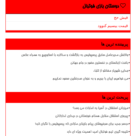
دوستان بازی فوتبال
فیش حج
قیمت بیسیم کنوود
پربیننده ترین ها
واکنش مدیرعامل سابق پرسپولیس به بازگشت و مذاکره با اسکوچیچ به همراه عکس
باخت ازبکستان در نخستین حضور در جام جهانی
جدایی شهریار مغانلو از کلباء
می خواهیم ایران را ببریم و به عنوان صدرنشین صعود نماییم
پربحث ترین ها
میزبانی استقلال در آسیا به امارات می رسد؟
پیروزی استقلال مقابل همنام خوزستانی در دیداری تدارکاتی
دردسر جدید برای سرخپوشان پیام بازیکن مازادی که پرسپولیس را نگران کرد!
نتیجه گیری تیم فوتبال امید اهمیت ویژه ای دارد