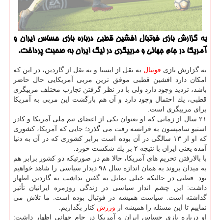
به گزارش بازی فوتبال افشین قطبی درباره بازی حساس ایران و
آمریكا در جام جهانی و مربیگری در لیگ ایران به صحبت پرداخت.
به گزارش بازی
فوتبال
به نقل از ایسنا و به نقل از گاردین، در این كه
امكان دارد افشین قطبی موفق ترین مربی آمریكایی حال حاضر
باشد، تردید وجود دارد ولی با در نظر گرفتن تجارب مختلف مربیگری
قطبی، یك احتمال وجود دارد و آن هم بازگشت این مربی به آمریكا
برای مربیگری است.
۲۱ سال از زمانی كه او بعنوان یكی از اعضای تیم ملی آمریكا و كادر
استیو سامپسون به فرانسه رفت می گذرد؛ جایی كه آمریكا، كشوری
كه او از ۱۳ سالگی در آن بوده است برابر كشوری كه در آن به دنیا
آمده یعنی ایران با نتیجه ۲ بر یك شكست خورد.
با بالارفتن تحریم های آمریكا، حالا هم در صورتیكه دو كشور برابر هم
به میدان بروند به همان اندازه سال ۹۸ دیدار سیاسی را شاهد خواهیم
بود. قطبی در حالیكه خیلی تمایل به گفتن نداشت به گاردین اظهار
داشت: این چشم انداز سیاسی در زندگی روزمره ایرانیان تأثیر
گذاشته است. سیاست همیشه در فوتبال بوده است. ما تلاش می
نماییم تا این مسئله را همیشه از
ورزش
كنار بگذاریم.
او درباره بازی حساس ایران و آمریكا در جام جهانی اظهار داشت: