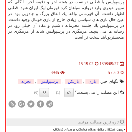
پرسپولیس با قطبی توانست در هفته آخر و دقیقه آخر با گلی كه
سپهر حیدری وارد دروازه سپاهان كرد قهرمان لیگ ایران شود. قطبی
اظهار داشت: آن قهرمانی واقعا یك اتفاق بزرگ و جادویی بود. در
عین حال بازی های سیاسی زیادی خارج از بازی فوتبال وجود داشت.
در پرسپولیس یك جلسه محرمانه داشتیم و مفاد آن خیلی زود در
رسانه ها می پیچید. مربیگری در پرسپولیس شاید از مربیگری در
منچستریونایتد سخت تر است.
1398/09/27
15:19:02
3945
5
/
5.0
تگهای خبر:
بازی
,
بازیكن
,
پرسپولیس
,
تجربه
این مطلب را می پسندید؟
(0)
(1)
تازه ترین مطالب مرتبط
پیروزی استقلال مقابل همنام خوزستانی در دیداری تدارکاتی