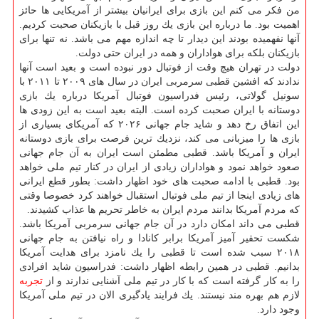
من فكر می كنم این بازی برای ایرانیان بیشتر از آمریكایی ها حائز
اهمیت بود. ما درباره این بازی یك روز قبل با بازیكنان صحبت كردیم.
آنها نفهمیده بودند این دیدار تا چه اندازه مهم می باشد. نه تنها برای
بازیكنان بلكه برای هواداران و همه در ایران حتی دولت.
دولت در تهران هیچ وقت از فوتبال دور نبوده است و بعید است آنها
ندادند كه افشین قطبی سرمربی ایران در سال های ۲۰۰۹ تا ۲۰۱۱ با
سونیل گولاتی، رئیس فدراسیون فوتبال آمریكا درباره یك بازی
دوستانه با ایران صحبت كرده است. البته بعید است به این زودی ها
این اتفاق رخ دهد و شاید جام جهانی ۲۰۲۶ كه آمریكای بسیاری از
بازی ها را میزبانی می كند، نزدیك ترین فرصت برای بازی دوستانه
ایران و آمریكا باشد. قطبی مطمئن است ایران به آن جام جهانی
صعود خواهد نمود و هواداران زیادی از ایران در كنار تیم ملی خواهد
بود. قطبی با ادامه صحبت های خود اظهار داشت: بطور قطع ایرانی
های زیادی اینجا از تیم ملی فوتبال استقبال خواهند كرد خصوصا وقتی
كه مردم آمریكا بدانند مردم ایران به خاطر تحریم ها عذاب كشیدند.
قطبی می داند امكان دارد در آن جام جهانی سرمربی آمریكا باشد.
شكست تحقیر آمیز آمریكا برابر كانادا و راه نیافتن به جام جهانی
۲۰۱۸ سبب شده است تا قطبی را یك نامزد برای هدایت آمریكا
بدانیم. قطبی در همین رابطه اظهار داشت: فدراسیون شاید افرادی
را به كار گرفته است كه با كار در تیم ملی آشنایی ندارند و از
تجربه
لازم هم بهره مند نیستند. یك فرایند یادگیری الان در تیم ملی آمریكا
وجود دارد.