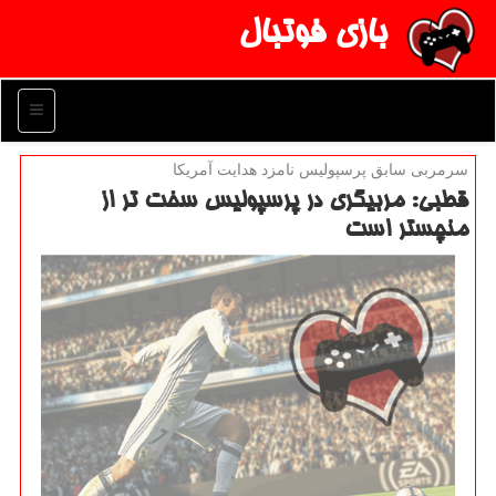
بازی فوتبال
منو
سرمربی سابق پرسپولیس نامزد هدایت آمریكا
قطبی: مربیگری در پرسپولیس سخت تر از
منچستر است