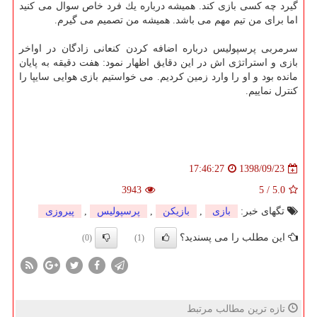
گیرد چه كسی بازی كند. همیشه درباره یك فرد خاص سوال می كنید
اما برای من تیم مهم می باشد. همیشه من تصمیم می گیرم.
سرمربی پرسپولیس درباره اضافه كردن كنعانی زادگان در اواخر
بازی و استراتژی اش در این دقایق اظهار نمود: هفت دقیقه به پایان
مانده بود و او را وارد زمین كردیم. می خواستیم بازی هوایی سایپا را
كنترل نماییم.
1398/09/23
17:46:27
3943
5
/
5.0
تگهای خبر:
بازی
,
بازیكن
,
پرسپولیس
,
پیروزی
این مطلب را می پسندید؟
(0)
(1)
تازه ترین مطالب مرتبط