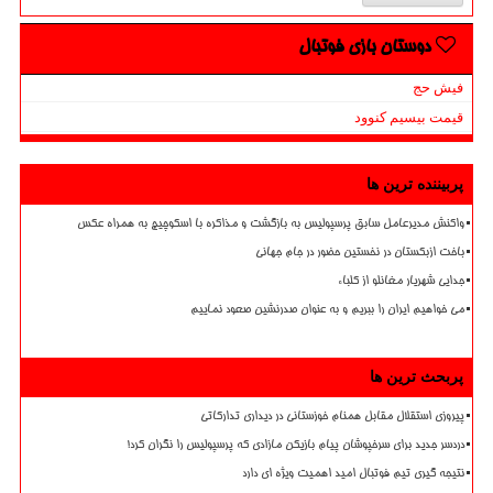
دوستان بازی فوتبال
فیش حج
قیمت بیسیم کنوود
پربیننده ترین ها
واکنش مدیرعامل سابق پرسپولیس به بازگشت و مذاکره با اسکوچیچ به همراه عکس
باخت ازبکستان در نخستین حضور در جام جهانی
جدایی شهریار مغانلو از کلباء
می خواهیم ایران را ببریم و به عنوان صدرنشین صعود نماییم
پربحث ترین ها
پیروزی استقلال مقابل همنام خوزستانی در دیداری تدارکاتی
دردسر جدید برای سرخپوشان پیام بازیکن مازادی که پرسپولیس را نگران کرد!
نتیجه گیری تیم فوتبال امید اهمیت ویژه ای دارد