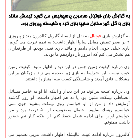
به گزارش بازی فوتبال سرمربی پرسپولیس می گوید تیمش مانند
بازی با گل گهر مقابل سایپا بازی كرد و شایسته پیروزی بود.
به گزارش بازی
فوتبال
به نقل از ایسنا، گابریل كالدرون بعداز پیروزی
۲ بر صفر تیمش مقابل سایپا اظهار داشت: به تیمم تبریك می گویم.
بازی خیلی خوبی انجام دادیم و مانند بازی قبلی بودیم. از طرفداران
هم تشكر می كنم كه امروز یار دوازدهم ما بودند.
وی درباره كیفیت زمین چمن در این دیدار اظهار نمود: كیفیت زمین
خوب نیست. این شرایط به بازی زیبا صدمه می زند. بازیكنان بر این
مشكلات فائق آمدند و شایستگی كسب سه امتیاز را داشتند.
وی درباره غیبت بیرانوند در این دیدار و اینكه آیا او به خاطر مسائل
انضباطی نیمكت نشین بود یا نه هم اظهار داشت: او روز گذشته
آزمایش داد و من از او خواستم روی نیمكت بنشیند چون نمی
خواستیم ریسك نماییم. احتمال مصدومیت او ۵۰ درصد بود و من
خواستم او را برای ادامه فصل حفظ كنم. از اینكه كنار تیم حضور
داشت ممنونم.
كالدرون درباره ادامه غیبت عالیشاه اظهار داشت: مربی تصمیم می