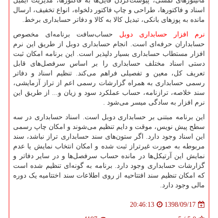
مانیتورهای لمسی، پیوست‌کردن فایل‌ها به فاکتورها، مدیریت ایمیل
اسناد و فاکتورها، طراحی و چاپ فاکتور دلخواه، انواع تخفیف، ارسال
مانده به پوزهای بانکی، تبدیل کالا به کالا و دفاتر حسابداری برخط.
نرم افزار حسابداری دوبل
حساب‌سافت برنامه‌ای مخصوص
حسابداران حرفه‌ای است. انجام حسابداری دوبل از طریق این نرم
افزار مستطاب حسابداری بسیار دلپذیر است. این برنامه امکان ثبت
دستی اسناد مختلف حسابداری را بر اساس سرفصل‌های قابل
تعریف کل، معین و تفصیلی فراهم می‌کند. تنظیم اسناد و دفاتر
رسمی حسابداری به همراه گزارشات رسمی اعم از تراز آزمایشی،
سند خلاصه، ترازنامه، حساب عملکرد سود و زیان و... از طریق این
نرم افزار به سادگی میسر می‌شود
.
این برنامه مبتنی بر حسابداری دوبل است. اسناد حسابداری در سه
سطح پیش نویس، موقت و دایم تنظیم می‌شوند و امکان چاپ رسمی
این اسناد وجود دارد. اگر ستون‌های سند حسابداری تراز نباشد، سند
مربوطه به صورت غیرتراز ثبت شده و امکان انتخاب نمایش یا عدم
نمایش این آرتیکل‌ها در مانده حساب سرفصل‌ها و در سایر دفاتر و
گزارشات حسابداری وجود دارد. برنامه به گونه‌ای تنظیم شده است
که امکان تنظیم سند افتتاحیه از روی اطلاعات سند اختتامیه یک دوره
مالی وجود دارد.
1398/09/17
20:46:13