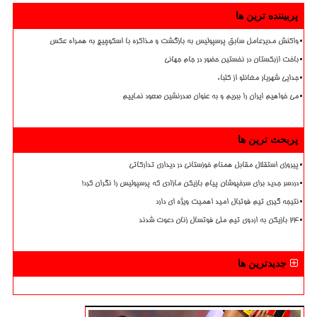
پربیننده ترین ها
واکنش مدیرعامل سابق پرسپولیس به بازگشت و مذاکره با اسکوچیچ به همراه عکس
باخت ازبکستان در نخستین حضور در جام جهانی
جدایی شهریار مغانلو از کلباء
می خواهیم ایران را ببریم و به عنوان صدرنشین صعود نماییم
پربحث ترین ها
پیروزی استقلال مقابل همنام خوزستانی در دیداری تدارکاتی
دردسر جدید برای سرخپوشان پیام بازیکن مازادی که پرسپولیس را نگران کرد!
نتیجه گیری تیم فوتبال امید اهمیت ویژه ای دارد
۲۴ بازیکن به اردوی تیم ملی فوتسال زنان دعوت شدند
جدیدترین ها