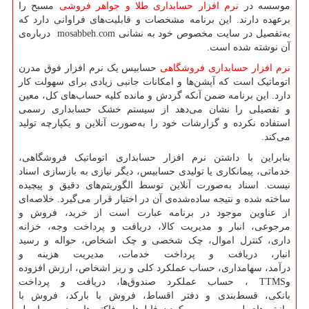
موسسه در
نرم افزار حسابداری طلا و جواهر فروشی
مسبح را
برعهده دارند. این برنامه مشخصات و قابلیت‌های فراوانی دارد که
به‌تفصیل در سایت مخصوص خود به نشانی
mosabbeh.com
درباره‌ی
آن نوشته شده است.
نرم افزار حسابداری فروشگاهی
حسابیس یک نرم افزار فوق مدرن
اتوماتیک است که آپشن‌ها و امکانات جانبی زیادی برای سهولت کار
دارد. این برنامه ضمن آنکه گردش و مانده کلیه‌ حساب‌های کل، معین
و تفصیلی را نشان می‌دهد از سیستم خشک حسابداری رسمی
استفاده نکرده و گزارشات خود را به‌صورت آنلاین و یکپارچه تولید
می‌کند.
بنابراین با داشتن نرم افزار حسابداری اتوماتیک فروشگاهی،
خدماتی، پیمانکاری یا تولیدی حسابیس، دیگر نیازی به بازسازی اسناد
نیست. اسناد به‌صورت آنلاین توسط الگوریتم‌های دقیق و پیچیده
ساخته شده و نتیجه ساده‌شده‌ی آن در اختیار قرار می‌گیرد. خلاصه‌ای
از عناوین موجود در برنامه عبارت است از خرید، فروش و
مرجوعی، انبار و مدیریت کالا، دریافت و پرداخت وجه، خزانه
داری، کنترل اموال، چک شخصی و چک اشخاص، حواله و رسید
انبار، دریافت و پرداخت خدمات، مدیریت هزینه و
درآمد، سهامداری، حساب عملکرد کلی و ریز اشخاص، ارزش افزوده
و
TTMS
، حساب عملکرد صندوق‌ها، دریافت و پرداخت
بانکی، قسط‌بندی و دفتر اقساط، فروش با بارکد، فروش با