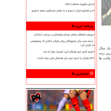
جدایی شهریار مغانلو از کلباء
می خواهیم ایران را ببریم و به عنوان صدرنشین صعود نماییم
پربحث ترین ها
پیروزی استقلال مقابل همنام خوزستانی در دیداری تدارکاتی
دردسر جدید برای سرخپوشان پیام بازیکن مازادی که پرسپولیس
را نگران کرد!
نان رسید، یك سال
نتیجه گیری تیم فوتبال امید اهمیت ویژه ای دارد
ین رتبه
در این رقابت ها
۲۴ بازیکن به اردوی تیم ملی فوتسال زنان دعوت شدند
جدیدترین ها