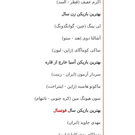
اكرم عفیف (قطر - السد)
بهترین بازیكن زن سال
لی یینگ (چین- گوانگدونگ)
آشالتا دوی (هند - ستو)
ساكی كوماگای (ژاپن- لیون)
بهترین بازیكن آسیا خارج از قاره
سردار آزمون (ایران - زنیت)
ماكوتو هاسبه (ژاپن - اینتراخت)
سون هیونگ مین (كره جنوبی - تاتنهام)
بهترین بازیكن سال
فوتسال
مهدی جاوید (ایران)
توماكای یوشیكاوا (ژاپن)