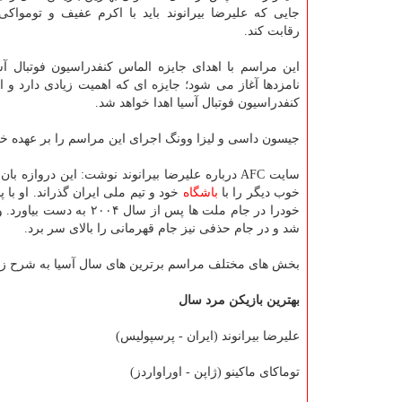
جایی كه علیرضا بیرانوند باید با اكرم عفیف و تومواكی 
رقابت كند.
این مراسم با اهدای جایزه الماس كنفدراسیون فوتبال آس
نامزدها آغاز می شود؛ جایزه ای كه اهمیت زیادی دارد و 
كنفدراسیون فوتبال آسیا اهدا خواهد شد.
جیسون داسی و لیزا وونگ اجرای این مراسم را بر عهده خ
خوب دیگر را با
باشگاه
خود و تیم ملی ایران گذراند. او با
شد و در جام حذفی نیز جام قهرمانی را بالای سر برد.
بخش های مختلف مراسم برترین های سال آسیا به شرح ز
بهترین بازیكن مرد سال
علیرضا بیرانوند (ایران - پرسپولیس)
توماكای ماكینو (ژاپن - اوراواردز)