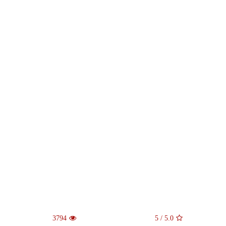
3794
5
/
5.0