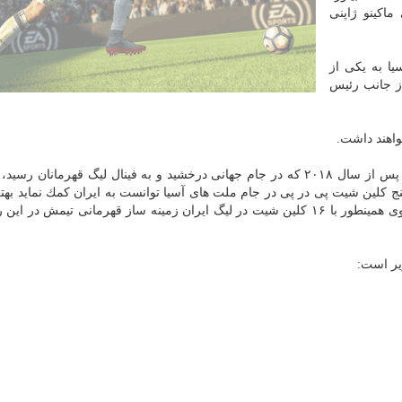
ماكینو ژاپنی
یا به یكی از
از جانب رئیس
واهند داشت.
سایت AFC درباره علیرضا بیرانوند نوشت: این دروازه بان پس از سال ۲۰۱۸ كه در جام جهانی درخشید و به فینال لیگ قهرما
 پنج كلین شیت پی در پی در جام ملت های آسیا توانست به ایران كمك نماید بهتر
خودرا در جام ملت ها پس از سال ۲۰۰۴ به دست بیاورد. وی همینطور با ۱۶ كلین شیت در لیگ ایران زمینه ساز قهرمانی تیمش 
یر است: