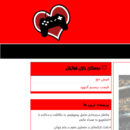
دوستان بازی فوتبال
فیش حج
قیمت بیسیم کنوود
پربیننده ترین ها
واکنش مدیرعامل سابق پرسپولیس به بازگشت و مذاکره با
اسکوچیچ به همراه عکس
باخت ازبکستان در نخستین حضور در جام جهانی