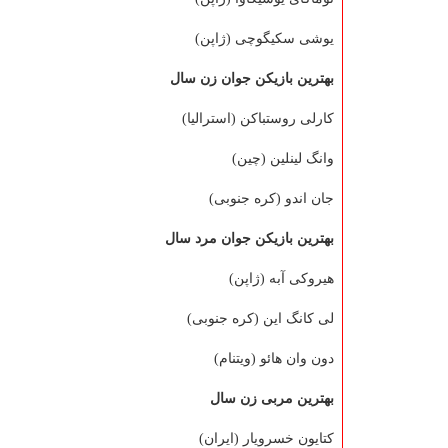
یوشی سكیگوچی (ژاپن)
بهترین بازیكن جوان زن سال
كارلی روستباكن (استرالیا)
وانگ لینلین (چین)
جان اندو (كره جنوبی)
بهترین بازیكن جوان مرد سال
هیروكی آبه (ژاپن)
لی كانگ این (كره جنوبی)
دون وان هائو (ویتنام)
بهترین مربی زن سال
كتایون خسرویار (ایران)