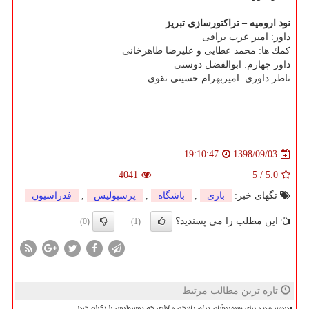
نود ارومیه – تراكتورسازی تبریز
داور: امیر عرب براقی
كمك ها: محمد عطایی و علیرضا طاهرخانی
داور چهارم: ابوالفضل دوستی
ناظر داوری: امیربهرام حسینی نقوی
1398/09/03
19:10:47
4041
5
/
5.0
تگهای خبر:
بازی
,
باشگاه
,
پرسپولیس
,
فدراسیون
این مطلب را می پسندید؟
(0)
(1)
تازه ترین مطالب مرتبط