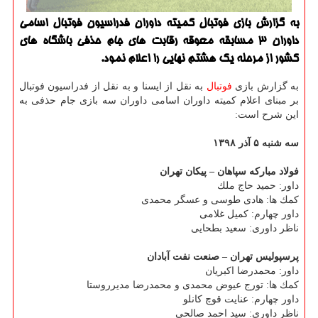
به گزارش بازی فوتبال كمیته داوران فدراسیون فوتبال اسامی
داوران ۳ مسابقه معوقه رقابت های جام حذفی باشگاه های
كشور از مرحله یك هشتم نهایی را اعلام نمود.
به گزارش بازی
فوتبال
به نقل از ایسنا و به نقل از فدراسیون فوتبال
بر مبنای اعلام كمیته داوران اسامی داوران سه بازی جام حذفی به
این شرح است:
سه شنبه ۵ آذر ۱۳۹۸
فولاد مباركه سپاهان – پیكان تهران
داور: حمید حاج ملك
كمك ها: هادی طوسی و عسگر محمدی
داور چهارم: كمیل غلامی
ناظر داوری: سعید بطحایی
پرسپولیس تهران – صنعت نفت آبادان
داور: محمدرضا اكبریان
كمك ها: تورج عیوض محمدی و محمدرضا مدیرروستا
داور چهارم: عنایت قوچ كانلو
ناظر داوری: سید احمد صالحی