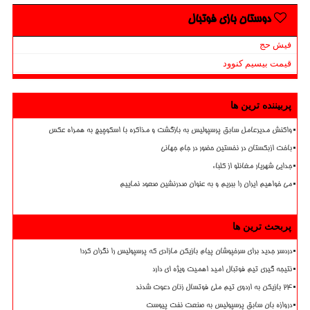
دوستان بازی فوتبال
فیش حج
قیمت بیسیم کنوود
پربیننده ترین ها
واکنش مدیرعامل سابق پرسپولیس به بازگشت و مذاکره با اسکوچیچ به همراه عکس
باخت ازبکستان در نخستین حضور در جام جهانی
جدایی شهریار مغانلو از کلباء
می خواهیم ایران را ببریم و به عنوان صدرنشین صعود نماییم
پربحث ترین ها
دردسر جدید برای سرخپوشان پیام بازیکن مازادی که پرسپولیس را نگران کرد!
نتیجه گیری تیم فوتبال امید اهمیت ویژه ای دارد
۲۴ بازیکن به اردوی تیم ملی فوتسال زنان دعوت شدند
دروازه بان سابق پرسپولیس به صنعت نفت پیوست