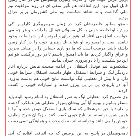
قابل قبول نبود. این اتفاقات هم تأثیر منفی ای در روند موفقیت تیم
ملی گذاشت و ما شاهد شكست تیم ملی كشورمان برابر عراق
بودیم.
نامجو مطلق خاطرنشان كرد: در زمان سرمربیگری كارلوس كی
روش، او احاطه خوبی به كل مسؤلان فوتبال ما داشت و هر چه می
خواست اتفاق می افتاد اما هنوز برای ویلموتس این شرایط به وجود
نیامده است و امیدوارم او بتواند یك رهبری خوب را در كنار زمین
داشته باشد. درست است كه ما دو بازی حساس را در مقابل بحرین
و عراق واگذار كردیم اما باید امیدوار باشیم تا در دور برگشت بتوانیم
این دو شكست را با دو پیروزی جبران نماییم.
پیشكسوت تیم فوتبال استقلال در ادامه صحبت هایش درباره آغاز
باردیگر لیگ و شرایط استقلال اظهار داشت: استقلال شرایط خوبی
دارد و تا پیش از تعطیلی لیگ توانست نتایج خوبی هم بدست بیاورد.
آنها در بازیهای پی در پی پیروز شدند و امتیازات خوبی را كسب
كردند.
وی تصریح كرد: تعطیلی لیگ به ضرر استقلال به اتمام رسید البته باید
منتظر بمانیم و ببینیم آیا آبی پوشان پس از تعطیلی هم عملكرد گذشته
را دارند یا خیر. خوشحالم كه سبك بازی استقلال عوض شده و آنها با
همین شیوه توانسته اند نتایج خوبی كسب كنند. بازیكنان شرح وظایف
خویش را می دانند و توانسته اند به یك وحدت و هماهنگی تیمی دست
یابند.
نامجومطلق در پاسخ به این پرسش كه چه اتفاقی افتاده كه آبی