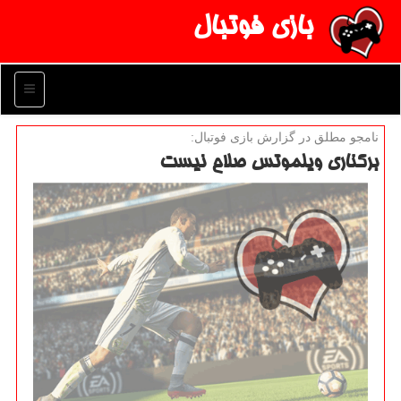
بازی فوتبال
منو
نامجو مطلق در گزارش بازی فوتبال:
بركناری ویلموتس صلاح نیست