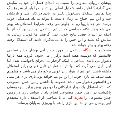
پوشان بازیهای متفاوتی را نسبت به ابتدای فصل از خود به نمایش
می گذارند؟ اظهار داشت: دلیل اصلی این تفاوت را باید از شروع لیگ
پیدا نماییم. استقلال دستخوش تغییرات زیادی در كادر فنی و بازیكنان
شد و این تیم احتیاج به زمان داشت تا بتواند به یك هماهنگی خوب
برسد. هر چه بازیها رو به جلوتر می رفت شرایط استقلال هم بهتر
می شد و یك نكته حساسی كه در تیم استقلال بود این بود كه آنها با
اینكه در ابتدای فصل نتایج خوبی نمی گرفتند اما فوتبال زیبایی به
نمایش گذاشتند و این حس را به تماشاگران دادند كه استقلال رفته
رفته بهتر و بهتر خواهد شد.
پیشكسوت
باشگاه
استقلال در مورد دیدار آبی پوشان برابر نساجی
قائمشهر كه دوشنبه هفته آینده برگزار می شود، افزود: همه بازیها
دشوار می باشد. نساجی با اینكه گرفتار یك بحران ناخواسته شده اما
این دلیل نمی گردد كه آنها نتوانند نمایش قابل قبولی برابر استقلال
داشته باشند. این تیم از هواداران خوبی برخوردار می باشد و مطمئنم
همه شاهد یك بازی خوب از این دو تیم خواهد بود. بازی برای هر تیمی
در قائمشهر دشوار می باشد خصوصا با داشتن زمین چمن مصنوعی
كه البته استقلال یك دیدار تداركاتی را دو روز پیش برابر سرخپوشان
پاكدشت در زمین چمن مصنوعی انجام داد تا بتوانند بازی در زمین
چمن مصنوعی را
تجربه
كند اما با شناختی از استقلال دارم معتقدم
آبی پوشان می توانند این بازی را هم با پیروزی به پایان برسانند.