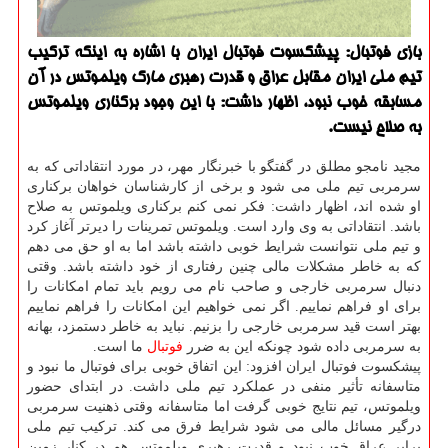
بازی فوتبال: پیشكسوت فوتبال ایران با اشاره به اینكه تركیب
تیم ملی ایران مقابل عراق و قدرت رهبری مارك ویلموتس در آن
مسابقه خوب نبود، اظهار داشت: با این وجود بركناری ویلموتس
به صلاح نیست.
مجید نامجو مطلق در گفتگو با خبرنگار مهر، در مورد انتقاداتی كه به
سرمربی تیم ملی می شود و برخی از كارشناسان خواهان بركناری
او شده اند، اظهار داشت: فكر نمی كنم بركناری ویلموتس به صلاح
باشد. انتقاداتی به وی وارد است. ویلموتس تمرینات را دیرتر آغاز كرد
و تیم ملی نتوانست شرایط خوبی داشته باشد اما به او حق می دهم
كه به خاطر مشكلات مالی چنین رفتاری از خود داشته باشد. وقتی
دنبال سرمربی خارجی و صاحب نام می رویم باید تمام امكانات را
برای او فراهم نماییم. اگر نمی خواهیم این امكانات را فراهم نماییم
بهتر است قید سرمربی خارجی را بزنیم. نباید به خاطر دستمزد، بهانه
به سرمربی داده شود چونكه این به ضرر
فوتبال
ما است.
پیشكسوت فوتبال ایران افزود: این اتفاق خوبی برای فوتبال ما نبود و
متاسفانه تأثیر منفی در عملكرد تیم ملی داشت. در ابتدای حضور
ویلموتس، تیم نتایج خوبی گرفت اما متاسفانه وقتی ذهنیت سرمربی
درگیر مسائل مالی می شود شرایط فرق می كند. تركیب تیم ملی
برابر عراق خوب نبود و قدرت رهبری ویلموتس هم در كنار زمین