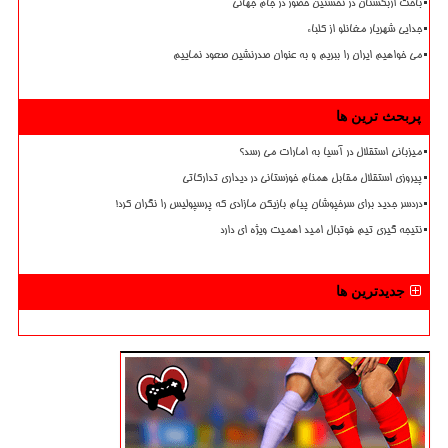
باخت ازبکستان در نخستین حضور در جام جهانی
جدایی شهریار مغانلو از کلباء
می خواهیم ایران را ببریم و به عنوان صدرنشین صعود نماییم
پربحث ترین ها
میزبانی استقلال در آسیا به امارات می رسد؟
پیروزی استقلال مقابل همنام خوزستانی در دیداری تدارکاتی
دردسر جدید برای سرخپوشان پیام بازیکن مازادی که پرسپولیس را نگران کرد!
نتیجه گیری تیم فوتبال امید اهمیت ویژه ای دارد
جدیدترین ها