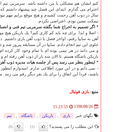
كنم ایشان هم مشكلی با من داشته باشد. سرمربی تیم ای
سال در ذوب آهن زحمت كشیدم و هیچ موقع برایم مهم نبوده
نیمكت نشین بودم، اعتراضی نكردم.
* اگر تصمیم به اخراج شما بگفته سرمربی تیم فنی و انضباط
- اصلا و ابدا. برای چه باید كم كاری كنم؟ یك بازیكن ه
آهن به سایپا رفتم، اواخر فصل با ذوب آهن بازی داشتیم.
جلوی این تیم انجام دادم. سایپا در آن مسابقه پیروز شد و
و می دانند در هر تیمی بوده ام با تمام وجود كار كرده 
بازیكن باشگاه هستم. تا الان سه بار از ذوب آهن رفته ام و
* اینطور بنظر می رسد پس از جلسه هیات مدیره ذوب آهن، 
- نمی دانم و در این مورد اطلاعی ندارم. امیدوارم اینطور
باشند، فردا این اتفاق را برای یك نفر دیگر رقم می زنند.
منبع:
بازی فوتبال
1398/08/26
15:23:53
تگهای خبر:
بازی
,
بازیكن
,
باشگاه
,
تیم
این مطلب را می پسندید؟
(0)
(1)