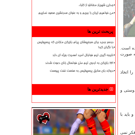
جدایی شهریار مغانلو از کلباء
می خواهیم ایران را ببریم و به عنوان صدرنشین صعود نماییم
پربحث ترین ها
دردسر جدید برای سرخپوشان پیام بازیکن مازادی که پرسپولیس
ده است.
را نگران کرد!
به صورت
نتیجه گیری تیم فوتبال امید اهمیت ویژه ای دارد
۲۴ بازیکن به اردوی تیم ملی فوتسال زنان دعوت شدند
دروازه بان سابق پرسپولیس به صنعت نفت پیوست
ا اتخاذ
جدیدترین ها
دوستی و
و باید با
فكر نمی