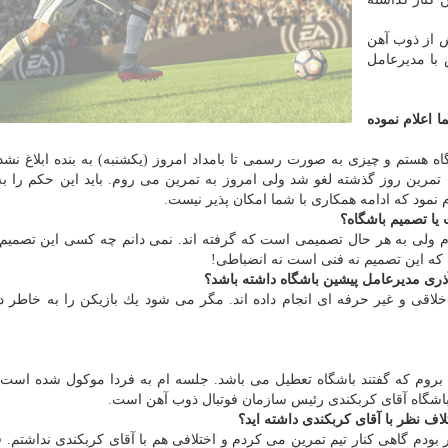
ش از ذوب آهن
 با مدیرعامل
ا اعلام نموده
اشگاه هستم و چیزی به صورت رسمی تا بامداد امروز (یكشنبه) به بنده ابلاغ نش
ه تمرین روز گذشته لغو شد ولی امروز به تمرین می روم. باید این حكم را 
م نمود كه ادامه همكاری با شما امكان پذیر نیست.
یا تصمیم باشگاه؟
 ام ولی به هر حال تصمیمی است كه گرفته اند. نمی دانم چه كسی این تصمیم ر
كه این تصمیم نه فنی است نه انضباطی!
آذری مدیرعامل پیشین باشگاه داشته باشد؟
خلاقی و غیر حرفه ای انجام داده اند. مگر می شود یك بازیكن را به خاطر 
روز (یكشنبه) به باشگاه بروم كه گفتند باشگاه تعطیل می باشد. جلسه ام به فردا موكول شده است 
باشگاه آقای كربكندی رئیس سازمان فوتبال ذوب آهن است.
ف نظر با آقای كربكندی داشته اید؟
ر بودم گاهی كنار تیم تمرین می كردم و اختلافی هم با آقای كربكندی نداشتم. 