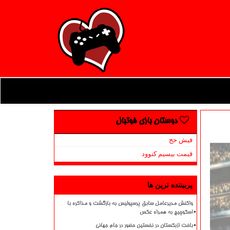
دوستان بازی فوتبال
فیش حج
قیمت بیسیم کنوود
پربیننده ترین ها
واکنش مدیرعامل سابق پرسپولیس به بازگشت و مذاکره با
اسکوچیچ به همراه عکس
باخت ازبکستان در نخستین حضور در جام جهانی