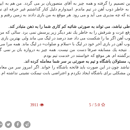
ن تصمیم را گرفته و همه چیز به آقای منصوریان بر می گردد. من هم به ای
 كه چه مدیری می آید و می رود. هر موقع به من بازی دادند به زمین رفتم و 
ی نباشد، می تواند به صورتی شائبه كم كاری شما را به ذهن متبادر كند.
یچ موقع عزت و شرفش را به خاطر یك نفر دیگر زیر پرسش نمی برد. سالی كه من
 ذوب آهن اگر ما را شكست می داد صد درصد در لیگ می ماند ولی بهترین بازی 
 ذوب آهن در بازی آخر خود در لیگ با «سلام و صلوات» در لیگ ماند. همه مرا می
ام. نتیجه یك مسابقه صرفا دست من نیست. همه چیز به دروازه بان بر نمی گ
 برگشته ام. هر موقع كه خواستند در خدمت تیم بودم.
مسئولان باشگاه و تیم به صورتی بر سر شما معامله كرده اند.
 نباشد چون در این صورت باید فاتحه باشگاه را خواند. اگر امروز سر من معام
 من مشكلی برای باشگاه ایجاد نكردم و اعتراضی بابت نیمكت نشینی نداشته ام.
3911
5
/
5.0