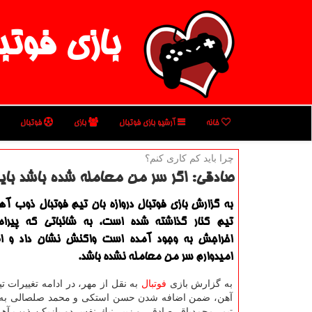
بازی فوتب
خانه
آرشیو بازی فوتبال
بازی
فوتبال
چرا باید كم كاری كنم؟
صادقی: اگر سر من معامله شده باشد باید
به گزارش بازی فوتبال دروازه بان تیم فوتبال ذوب آه
تیم كنار گذاشته شده است، به شائباتی كه پیرام
اخراجش به وجود آمده است واكنش نشان داد و اظ
امیدوارم سر من معامله نشده باشد.
به گزارش بازی
فوتبال
به نقل از مهر، در ادامه تغییرات ت
آهن، ضمن اضافه شدن حسن استكی و محمد صلصالی به ك
تیم، محمدباقر صادقی و زبیر نیك نفس دو بازیكن ذوب آهن