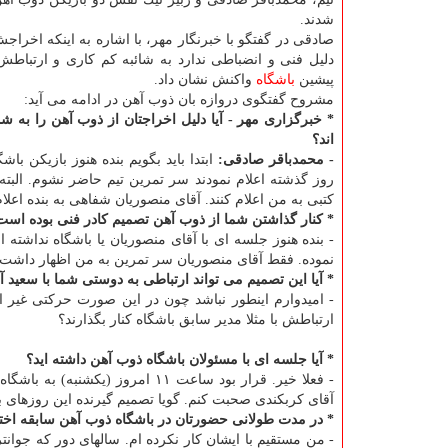
شدند.
صادقی در گفتگو با خبرنگار مهر، با اشاره به اینكه اخراج
دلیل فنی و انضباطی ندارد به شائبه كم كاری و ارتباطش
پیشین
باشگاه
واكنش نشان داد.
مشروح گفتگوی دروازه بان ذوب آهن در ادامه می آید:
* خبرگزاری مهر - آیا دلیل اخراجتان از ذوب آهن را به شم
اند؟
- محمدباقر صادقی:
ابتدا باید بگویم بنده هنوز بازیكن ب
روز گذشته اعلام نمودند سر تمرین تیم حاضر نشوم. البت
كتبی به من اعلام كنند. آقای منصوریان شفاهی به بنده اعلا
* كنار گذاشتن شما از ذوب آهن تصمیم كادر فنی بوده است 
- بنده هنوز جلسه ای با آقای منصوریان یا باشگاه نداشته
نموده. فقط آقای منصوریان سر تمرین به من اظهار داشت 
* آیا این تصمیم می تواند ارتباطی به دوستی شما با سعید 
- امیدوارم اینطور نباشد چون در این صورت حركتی غیر ا
ارتباطش با مثلا مدیر سابق باشگاه كنار بگذارند؟
* آیا جلسه ای با مسئولان باشگاه ذوب آهن داشته اید؟
- فعلا خیر. قرار بود ساعت ۱۱ ام
آقای كربكندی صحبت كنم. گویا تصمیم گیرنده این روزهای 
* در مدت طولانی حضورتان در باشگاه ذوب آهن سابقه اختلا
- من مستقیم با ایشان كار نكرده ام. سالهای دور كه جوانت