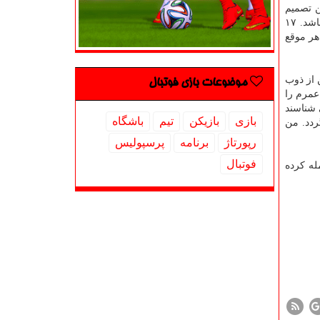
ن تصمیم
احترام می گذارم. ابتدای این فصل چند پیشنهاد داشتم كه به خاطر ذوب آهن در تیم ماندم. امیدوارم دلیل كنار گذاشتنم غیر حرفه ای نباشد. ۱۷
هر موقع
 از ذوب
موضوعات بازی فوتبال
عمرم را
 شناسند
بازی
بازیكن
تیم
باشگاه
ردد. من
رپورتاژ
برنامه
پرسپولیس
فوتبال
له كرده