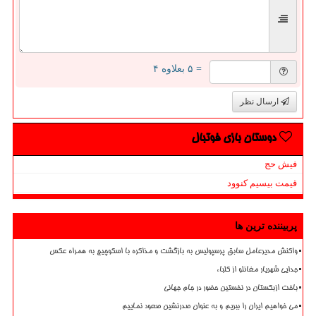
= ۵ بعلاوه ۴
ارسال نظر
دوستان بازی فوتبال
فیش حج
قیمت بیسیم کنوود
پربیننده ترین ها
واکنش مدیرعامل سابق پرسپولیس به بازگشت و مذاکره با اسکوچیچ به همراه عکس
جدایی شهریار مغانلو از کلباء
باخت ازبکستان در نخستین حضور در جام جهانی
می خواهیم ایران را ببریم و به عنوان صدرنشین صعود نماییم