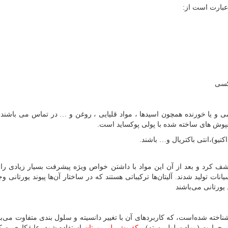
عبارت است از:
کسی
ی و یا خورنده همچون اسیدها ، مواد قلیایی ، روغن و … در تماس می باشند 
کفپوش های ساخته شده با پولی پوکساید است.
تیو)،انتی باکتریال و… باشند.
لین بار اوتو بایر در سال ۱۹۳۷ در آلمان کشف کرد و بعد از آن این مواد با داشتن خواص ویژه پیشرفت بسیار زیادی 
نات تولید شدند. آلیتان‌ها ترکیباتی هستند که در ساختار آن‌ها پیوند یورتانی وج
یورتانی می‌باشند
ناخته شده‌است، که کاربردهای آن با تغییر دانسیته و سلول بندی متفاوت می‌با
یق حرارت (مواد سلول بسته) ،
کفپوش پلی یورتان
استفاده شود. عایقکاری به 