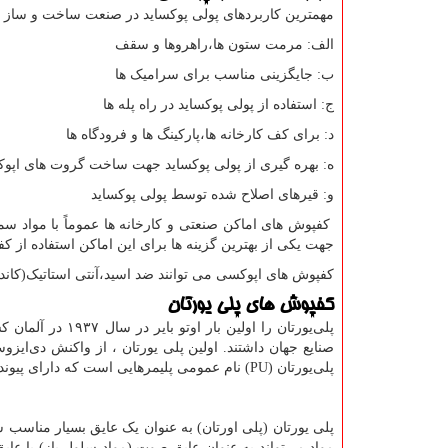
مهمترین کاربردهای پولی پوکساید در صنعت ساخت و ساز 
الف: مرمت ستون ها،راهروها و سقف
ب: جایگزینی مناسب برای سرامیک ها
ج: استفاده از پولی پوکساید در راه پله ها
د: برای کف کارخانه ها،پارکینگ ها و فرودگاه ها
ه: بهره گیری از پولی پوکساید جهت ساخت گروت های اپو
و: قیرهای اصلاح شده توسط پولی پوکساید
کفپوش های اماکن صنعتی و کارخانه ها عموماً با مواد سم
جهت یکی از بهترین گزینه ها برای این اماکن استفاده از 
کفپوش های اپوکسی می توانند ضد اسید،آنتی استاتیک(کانداک
کفپوش های پلی یورتان
پلی‌یورتان را او
صنایع جهان داشتند. اولین پلی ‌یورتان ، از واکنش دی‌ایزوسیا
پلی‌یورتان (
PU
) نام عمومی پلیمرهایی است که دارای پیوند 
پلی یورتان (پلی اورتان) به عنوان یک عایق بسیار مناسب ش
مواد می‌تواند به عنوان عایق صوت (مواد سلول باز) یا عا