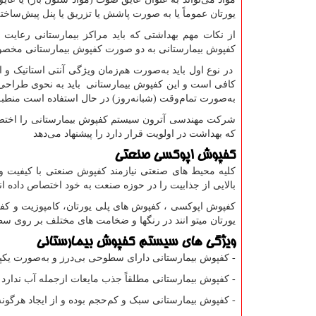
یورتان عموماً یا به صورت پاشش یا تزریق یا پنل پیش‌ساخت
از نکات مهم بهداشتی که باید مراکز بیمارستانی رعایت 
کفپوش بیمارستانی به دو صورت کفپوش بیمارستانی مخصو
در نوع اول باید به‌صورت هم‌زمان ویژگی آنتی استاتیک و ا
کافی است و این کفپوش بیمارستانی باید به نحوی طراحی، 
به‌صورت تمام‌وقت (شبانه‌روز) در حال استفاده است منطب
شرکت مهندسی آترون سیستم کفپوش بیمارستانی را اختصاصا
که بهداشت در اولویت قرار دارد را پیشنهاد می‌دهد
کفپوش اپوکسی صنعتی
کلیه محیط های صنعتی نیازمند کفپوش صنعتی با کیفیت و 
بالایی از جذابیت را در حوزه صنعت به خود اختصاص داده اند
کفپوش اپوکسی ، کفپوش های پلی یورتان، کامپوزیت و کفپو
یورتان میتو انند در رنگها و ضخامت های مختلف بر روی سط
ویژگی های سیستم کفپوش بیمارستانی
- کفپوش بیمارستانی دارای سطوحی بی‌درز و به‌صورت یک
- کفپوش بیمارستانی مطلقاً جذب مایعات ازجمله آب ندارد و
- کفپوش بیمارستانی سبک و کم‌حجم بوده و از ایجاد هرگونه 