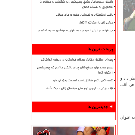
واکنش مدیرعامل سابق پرسپولیس به بازگشت و مذاکره با
اسکوچیچ به همراه عکس
باخت ازبکستان در نخستین حضور در جام جهانی
جدایی شهریار مغانلو از کلباء
می خواهیم ایران را ببریم و به عنوان صدرنشین صعود نماییم
پربحث ترین ها
پیروزی استقلال مقابل همنام خوزستانی در دیداری تدارکاتی
دردسر جدید برای سرخپوشان پیام بازیکن مازادی که پرسپولیس
را نگران کرد!
ر داد و
نتیجه گیری تیم فوتبال امید اهمیت ویژه ای دارد
خواص آنتی
۲۴ بازیکن به اردوی تیم ملی فوتسال زنان دعوت شدند
جدیدترین ها
ه عنوان