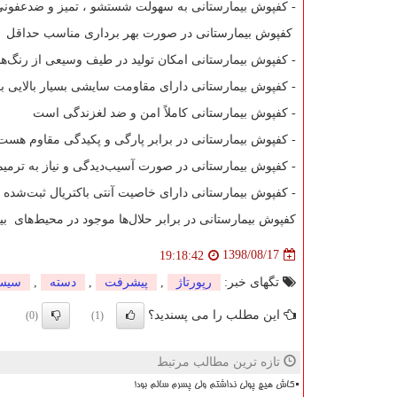
- کفپوش بیمارستانی به سهولت شستشو ، تمیز و ضدعفونی
کفپوش بیمارستانی در صورت بهر برداری مناسب حداقل ۲۰ سال عمر مفید دارد.
- کفپوش بیمارستانی امکان تولید در طیف وسیعی از رنگ‌ها
- کفپوش بیمارستانی دارای مقاومت سایشی بسیار بالایی بو
- کفپوش بیمارستانی کاملاً امن و ضد لغزندگی است
- کفپوش بیمارستانی در برابر پارگی و پکیدگی مقاوم هست
- کفپوش بیمارستانی در صورت آسیب‌دیدگی و نیاز به ترمیم د
- کفپوش بیمارستانی دارای خاصیت آنتی باکتریال ثبت‌ش
کفپوش بیمارستانی در برابر حلال‌ها موجود در محیط‌های بی
1398/08/17
19:18:42
تگهای خبر:
رپورتاژ
,
پیشرفت
,
دسته
,
سیس
این مطلب را می پسندید؟
(0)
(1)
تازه ترین مطالب مرتبط
کاش هیچ پولی نداشتم ولی پسرم سالم بود!