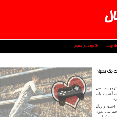
ال
رپورتاژ
درباره بازی فوتبال
ست یك بسپار
ر ترموست می
 آمین یا پلی
د.
 است و رنگ
خته می شود.
لیفاتیک آمین