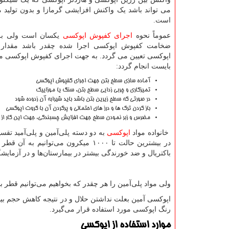
می تواند باشد یک واکنش افزایشی گرمازا و بدون تولید
است.
عموماً نحوه
اجرای کفپوش اپوکسی
یکسان است ولی بر
ضخامت کفپوش اپوکسی اجرا شده چقدر باشد مقدا
اپوکسی تعیین می گردد. به جهت اجرای کفپوش اپوکسی م
بایست انجام گردد:
آماده سازی سطح بتن جهت اجرای کفپوش اپوکسی
تمیزکاری و چربی زدایی سطح بتن، سنگ یا موزاییک
در صورتی که سطح زیرین بتن باشد باید شیرابه آن زدوده شود
باز کردن ترک ها و درز های احتمالی و پرکردن آن با گروت اپوکسی
مضرس و زبر نمودن سطح جهت افزایش چسبندگی، جهت این کار از 
خانواده مواد
اپوکسی
به دو دسته پلی‌آمین و پلی‌آمید تقس
در بیشترین حالت تا ۱۰۰۰ میکرون می‌
باکتریال و ضد خورندگی بیشتر در بیمارستان‌ها و در آزمایشگ
ولی مواد پلی‌آمین را هر چقدر که بخواهیم می‌توانیم قطر ب
اپوکسی آمین بعلت نداشتن حلال و در نتیجه کاهش حجم بی
رنگ اپوکسی مورد استفاده قرار می‌گیرد.
موارد استفاده از اپوکسی