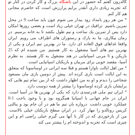
كالدرون گفتم كه حضور در این
باشگاه
بزرگ و كار كردن در كنار تو
كه تجربه زیادی داری آنقدر برایم پرارزش است كه حاضرم مجانی
هم كار كنم.
* من هر روز بامداد زود بیدار می شوم چون باید ساعت 9 در محل
تمرین باشیم. ترافیك در تهران خیلی زیاد است و بعضی روزها امكان
دارد پس از تمرین یك ساعت و نیم طول بكشد تا به خانه برسیم. در
زمان بیكاری، ما به پارك و رستوران های اطراف می رویم. ایران
واقعا غذاهای فوق العاده ای دارد. ما در بهترین تیم ایران و یكی از
بهترین تیم های آسیا مشغول به كار هستیم. من شنیده ام كه 25
بازیكن و 6 مربی اسپانیایی در هند مشغول به كار هستند. به نظرم
آسیا، مقصد خوبی برای مربیان و بازیكنان اسپانیایی است.
* من اهل ایالت ناوارا هستم و قبلا سه ایرانی در اوساسونا كه متعلق
به این ایالت است بازی كرده اند. پیش از دومین بازی مان مسعود
شجاعی را دیدم و او به من اظهار داشت كه از بین تمام تیم هایی كه
برایشان بازی كرده اوساسونا را بیشتر از همه دوست دارد.
* ایران تیم ملی قدرتمندی دارد كه یكی از بهترین ها در آسیا است.
ایران در جام جهانی با اسپانیا همگروه بود و با وجود باخت 1-0
عملكرد خوبی داشت. دروازه بان تیم ما هم در آن جام بود و پنالتی
كریس رونالدو را مهار كرد. در ایران سطح بازیكنان خیلی بالاست.
من از بازخوردی كه در كار با آنها می گیرم خیلی راضی ام و این
چیزی است كه تجربه و اندوخته ام را بیشتر می كند.