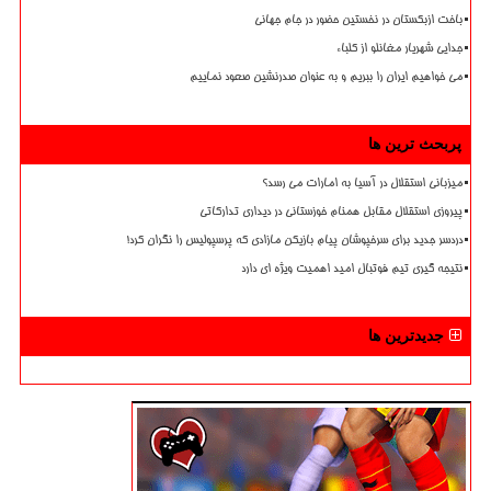
باخت ازبکستان در نخستین حضور در جام جهانی
جدایی شهریار مغانلو از کلباء
می خواهیم ایران را ببریم و به عنوان صدرنشین صعود نماییم
پربحث ترین ها
میزبانی استقلال در آسیا به امارات می رسد؟
پیروزی استقلال مقابل همنام خوزستانی در دیداری تدارکاتی
دردسر جدید برای سرخپوشان پیام بازیکن مازادی که پرسپولیس را نگران کرد!
نتیجه گیری تیم فوتبال امید اهمیت ویژه ای دارد
جدیدترین ها