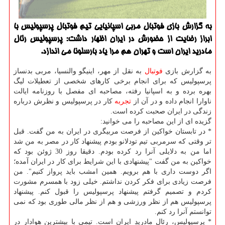
به گزارش بازی فوتبال مربی اسپانیایی تیم فوتبال پرسپولیس با
ابراز رضایت از حضورش در ایران اظهار داشت: پرسپولیس رئال
مادرید ایران است و تهران هم مرا یاد بارسلونا می اندازد.
به گزارش بازی
فوتبال
به نقل از مهر، اینیگو والنسیا، مربی بدنساز
پرسپولیس كه برای انجام برخی كارهای شخصی از تعطیلات لیگ
بهره برده و به اسپانیا رفته، مصاحبه ای مفصل با روزنامه ایالت
ناوارا انجام داده و در آن از
تجربه
كار در پرسپولیس و نظرش درباره
زندگی در ایران صحبت كرده است.
گزیده ای از این مصاحبه را می خوانید:
* در تابستان خواكین از فرصت مربیگری در ایران به من گفت. قبل
تر وقتی كه سرمربی تیم تودلانو بودم پیشنهاد كار در مصر به من شد
اما من به دلایلی آنرا رد كرده بودم. دقیقا روز 30 ژوئن بود كه
خواكین به من گفت "پیشنهادی با این شرایط برای كار در ایران آمده؛
اگر دوست داری با هم برویم. همین امشب باید پرواز كنیم". من
فرصت زیادی برای فكر كردن نداشتم. خیلی زود با همسرم مشورت
كردم و تصمیم گرفتم پیشنهاد پرسپولیس را قبول كنم. پیشنهاد
پرسپولیس هم از نظر ورزشی و هم از نظر مالی طوری بود كه نمی
توانستم آنرا رد كنم.
* پرسپولیس، رئال مادریدِ ایران است. تیمی با بیشترین هوادار در