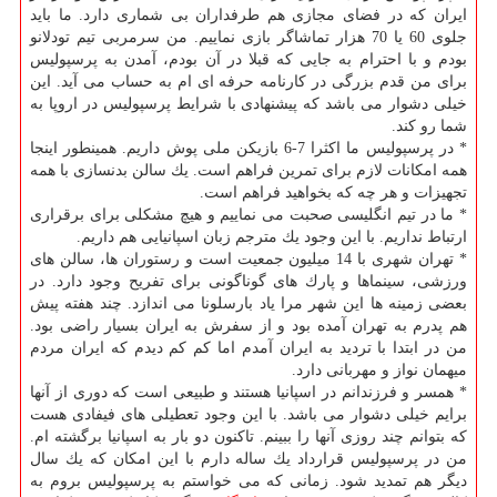
ایران كه در فضای مجازی هم طرفداران بی شماری دارد. ما باید
جلوی 60 یا 70 هزار تماشاگر بازی نماییم. من سرمربی تیم تودلانو
بودم و با احترام به جایی كه قبلا در آن بودم، آمدن به پرسپولیس
برای من قدم بزرگی در كارنامه حرفه ای ام به حساب می آید. این
خیلی دشوار می باشد كه پیشنهادی با شرایط پرسپولیس در اروپا به
شما رو كند.
* در پرسپولیس ما اكثرا 7-6 بازیكن ملی پوش داریم. همینطور اینجا
همه امكانات لازم برای تمرین فراهم است. یك سالن بدنسازی با همه
تجهیزات و هر چه كه بخواهید فراهم است.
* ما در تیم انگلیسی صحبت می نماییم و هیچ مشكلی برای برقراری
ارتباط نداریم. با این وجود یك مترجم زبان اسپانیایی هم داریم.
* تهران شهری با 14 میلیون جمعیت است و رستوران ها، سالن های
ورزشی، سینماها و پارك های گوناگونی برای تفریح وجود دارد. در
بعضی زمینه ها این شهر مرا یاد بارسلونا می اندازد. چند هفته پیش
هم پدرم به تهران آمده بود و از سفرش به ایران بسیار راضی بود.
من در ابتدا با تردید به ایران آمدم اما كم كم دیدم كه ایران مردم
میهمان نواز و مهربانی دارد.
* همسر و فرزندانم در اسپانیا هستند و طبیعی است كه دوری از آنها
برایم خیلی دشوار می باشد. با این وجود تعطیلی های فیفادی هست
كه بتوانم چند روزی آنها را ببینم. تاكنون دو بار به اسپانیا برگشته ام.
من در پرسپولیس قرارداد یك ساله دارم با این امكان كه یك سال
دیگر هم تمدید شود. زمانی كه می خواستم به پرسپولیس بروم به