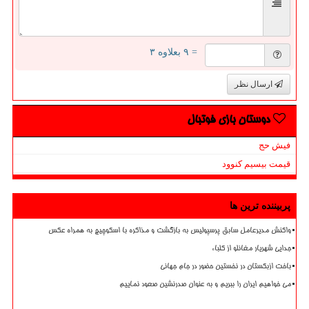
= ۹ بعلاوه ۳
ارسال نظر
دوستان بازی فوتبال
فیش حج
قیمت بیسیم کنوود
پربیننده ترین ها
واکنش مدیرعامل سابق پرسپولیس به بازگشت و مذاکره با اسکوچیچ به همراه عکس
جدایی شهریار مغانلو از کلباء
باخت ازبکستان در نخستین حضور در جام جهانی
می خواهیم ایران را ببریم و به عنوان صدرنشین صعود نماییم