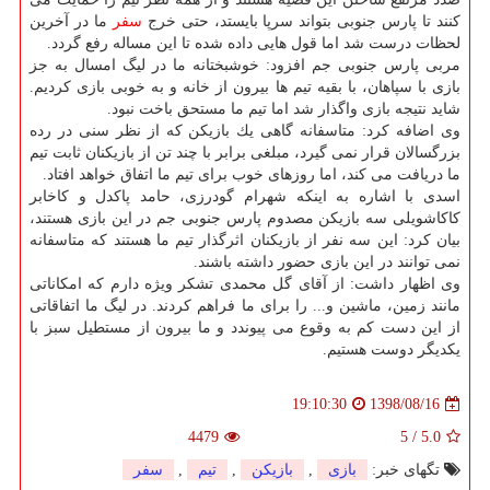
كنند تا پارس جنوبی بتواند سرپا بایستد، حتی خرج
سفر
ما در آخرین
لحظات درست شد اما قول هایی داده شده تا این مساله رفع گردد.
مربی پارس جنوبی جم افزود: خوشبختانه ما در لیگ امسال به جز
بازی با سپاهان، با بقیه تیم ها بیرون از خانه و به خوبی بازی كردیم.
شاید نتیجه بازی واگذار شد اما تیم ما مستحق باخت نبود.
وی اضافه كرد: متاسفانه گاهی یك بازیكن كه از نظر سنی در رده
بزرگسالان قرار نمی گیرد، مبلغی برابر با چند تن از بازیكنان ثابت تیم
ما دریافت می كند، اما روزهای خوب برای تیم ما اتفاق خواهد افتاد.
اسدی با اشاره به اینكه شهرام گودرزی، حامد پاكدل و كاخابر
كاكاشویلی سه بازیكن مصدوم پارس جنوبی جم در این بازی هستند،
بیان كرد: این سه نفر از بازیكنان اثرگذار تیم ما هستند كه متاسفانه
نمی توانند در این بازی حضور داشته باشند.
وی اظهار داشت: از آقای گل محمدی تشكر ویژه دارم كه امكاناتی
مانند زمین، ماشین و... را برای ما فراهم كردند. در لیگ ما اتفاقاتی
از این دست كم به وقوع می پیوندد و ما بیرون از مستطیل سبز با
یكدیگر دوست هستیم.
1398/08/16
19:10:30
4479
5
/
5.0
تگهای خبر:
بازی
,
بازیكن
,
تیم
,
سفر