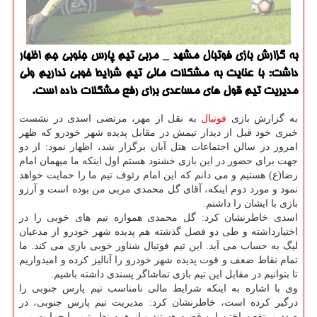
به گزارش بازی فوتبال مشهد _ مربی تیم پارس جنوبی جم اظهار
داشت: با عنایت به مشكلات مالی تیم شرایط خوبی نداریم ولی
مدیریت تیم قول های مساعدی برای رفع مشكلات داده است.
به گزارش بازی
فوتبال
به نقل از مهر، مرتضی اسدی در نشست
خبری خود قبل از دیدار تیمش در مقابل پدیده شهر خودرو كه ظهر
امروز در سالن اجتماعات هتل آبان برگزار شد، اظهار نمود: از دو
جهت برای حضور در این بازی خشنود هستم اول اینكه ما میهمان امام
رضا(ع) هستیم و می دانم كه این امام رئوف تیم ما را حمایت خواهد
نمود و مورد دوم اینكه، آقای گل محمدی مربی من بوده است و آرزو
بازی با ایشان را داشتم.
اسدی خاطرنشان كرد: گل محمدی همواره تیم های خوبی را در
اختیارداشته و طی دو فصل گذشته هم پدیده شهر خودرو از مدعیان
لیگ به حساب می آید. این تیم فوتبال شناور خوبی بازی می كند. ما
تمام نقاط ضعف و قوت پدیده شهر خودرو را آنالیز كرده و امیدواریم
تا بتوانیم در مقابل این تیم بازی تماشاگر پسندی داشته باشیم.
وی با اشاره به اینكه شرایط مالی نامناسب تیم پارس جنوبی را
درگیر كرده است، خاطرنشان كرد: مدیریت تیم پارس جنوبی، در
صدد مرتفع ساختن این قضیه هستند و از همه نظر تیم را حمایت می