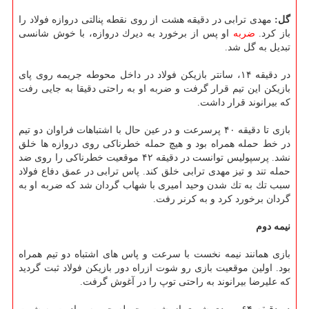
گل:
مهدی ترابی در دقیقه هشت از روی نقطه پنالتی دروازه فولاد را
باز كرد.
ضربه
او پس از برخورد به دیرك دروازه، با خوش شانسی
تبدیل به گل شد.
در دقیقه ۱۴، سانتر بازیكن فولاد در داخل محوطه جریمه روی پای
بازیكن این تیم قرار گرفت و ضربه او به راحتی دقیقا به جایی رفت
كه بیرانوند قرار داشت.
بازی تا دقیقه ۴۰ پرسرعت و در عین حال با اشتباهات فراوان دو تیم
در خط حمله همراه بود و هیچ حمله خطرناكی روی دروازه ها خلق
نشد. پرسپولیس توانست در دقیقه ۴۲ موقعیت خطرناكی را روی ضد
حمله تند و تیز مهدی ترابی خلق كند. پاس ترابی در عمق دفاع فولاد
سبب تك به تك شدن وحید امیری با شهاب گردان شد كه ضربه او به
گردان برخورد كرد و به كرنر رفت.
نیمه دوم
بازی همانند نیمه نخست با سرعت و پاس های اشتباه دو تیم همراه
بود. اولین موقعیت بازی رو شوت ازراه دور بازیكن فولاد ثبت گردید
كه علیرضا بیرانوند به راحتی توپ را در آغوش گرفت.