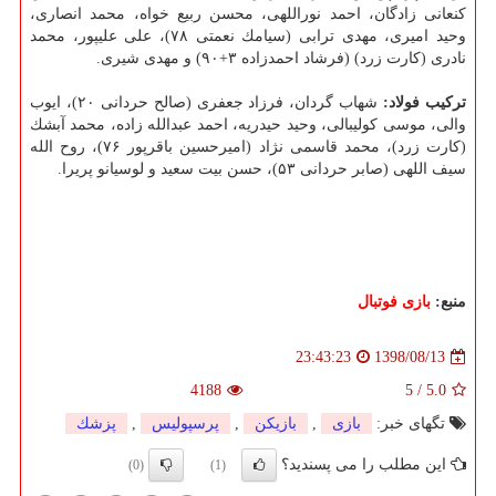
كنعانی زادگان، احمد نوراللهی، محسن ربیع خواه، محمد انصاری،
وحید امیری، مهدی ترابی (سیامك نعمتی ۷۸)، علی علیپور، محمد
نادری (كارت زرد) (فرشاد احمدزاده ۳+۹۰) و مهدی شیری.
تركیب فولاد:
شهاب گردان، فرزاد جعفری (صالح حردانی ۲۰)، ایوب
والی، موسی كولیبالی، وحید حیدریه، احمد عبدالله زاده، محمد آبشك
(كارت زرد)، محمد قاسمی نژاد (امیرحسین باقرپور ۷۶)، روح الله
سیف اللهی (صابر حردانی ۵۳)، حسن بیت سعید و لوسیانو پریرا.
منبع:
بازی فوتبال
1398/08/13
23:43:23
4188
5
/
5.0
تگهای خبر:
بازی
,
بازیكن
,
پرسپولیس
,
پزشك
این مطلب را می پسندید؟
(0)
(1)