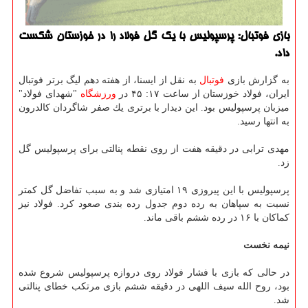
بازی فوتبال: پرسپولیس با یك گل فولاد را در خوزستان شكست
داد.
به گزارش بازی
فوتبال
به نقل از ایسنا، از هفته دهم لیگ برتر فوتبال
ایران، فولاد خوزستان از ساعت ۱۷: ۴۵ در
ورزشگاه
"شهدای فولاد"
میزبان پرسپولیس بود. این دیدار با برتری یك صفر شاگردان كالدرون
به انتها رسید.
مهدی ترابی در دقیقه هفت از روی نقطه پنالتی برای پرسپولیس گل
زد.
پرسپولیس با این پیروزی ۱۹ امتیازی شد و به سبب تفاضل گل كمتر
نسبت به سپاهان به رده دوم جدول رده بندی صعود كرد. فولاد نیز
كماكان با ۱۶ در رده ششم باقی ماند.
نیمه نخست
در حالی كه بازی با فشار فولاد روی دروازه پرسپولیس شروع شده
بود، روح الله سیف اللهی در دقیقه ششم بازی مرتكب خطای پنالتی
شد.