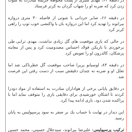
در دقیقه ۶۴، مهدی شیری از پشت محوطه جریمه مبادرت به شوت
زدن كرد كه ضربه او را شهاب گردان به كرنر فرستاد.
در دقیقه ۶۶، صابر حردانی با شوتی از فاصله ۳۰ متری دروازه
بیرانوند را تهدید كرد اما این دروازه بان با واكنشی خوب توپ را راهی
كرنر كرد.
در حالی كه بازی موقعیت های گل زیادی نداشت، مهدی ترابی طی
برخوردی با بازیكن فولاد احساس مصدومیت كرد و پس از معاینه
پزشكان، كالدرون او را تعویض كرد.
در دقیقه ۸۳، لوسیانو پریرا صاحب موقعیت گل خطرناكی شد اما
تعلل او و ضربه نه چندان دقیقش سبب از دست رفتن این فرصت
شد.
در دقایق پایانی برخی از هواداران مبادرت به استفاده از مواد دودزا
كردند تا اشكان خورشیدی برای دقایقی بازی را متوقف نماید اما با
پراكنده شدن دود، بازی ادامه پیدا كرد.
این دیدار در نهایت با حساب یك بر صفر به سود پرسپولیس به پایان
رسید.
تركیب پرسپولیس:
علیرضا بیرانوند، سیدجلال حسینی، محمد حسین