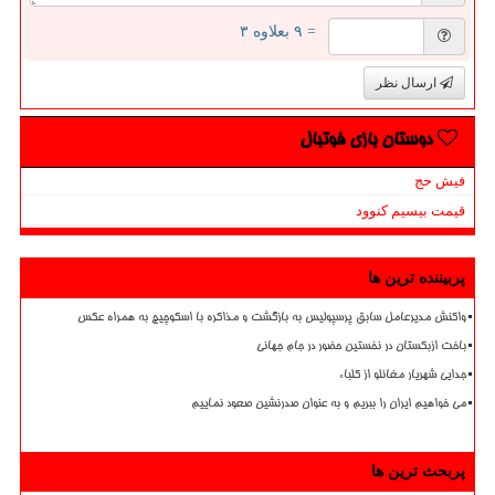
= ۹ بعلاوه ۳
ارسال نظر
دوستان بازی فوتبال
فیش حج
قیمت بیسیم کنوود
پربیننده ترین ها
واکنش مدیرعامل سابق پرسپولیس به بازگشت و مذاکره با اسکوچیچ به همراه عکس
باخت ازبکستان در نخستین حضور در جام جهانی
جدایی شهریار مغانلو از کلباء
می خواهیم ایران را ببریم و به عنوان صدرنشین صعود نماییم
پربحث ترین ها