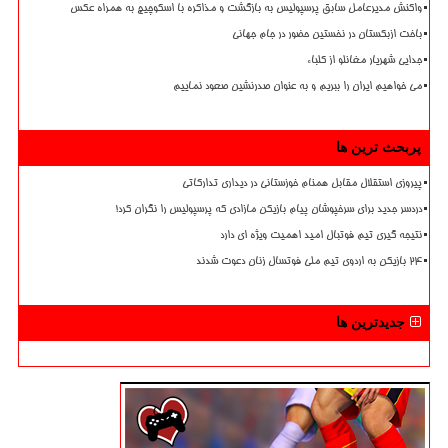
واکنش مدیرعامل سابق پرسپولیس به بازگشت و مذاکره با اسکوچیچ به همراه عکس
باخت ازبکستان در نخستین حضور در جام جهانی
جدایی شهریار مغانلو از کلباء
می خواهیم ایران را ببریم و به عنوان صدرنشین صعود نماییم
پربحث ترین ها
پیروزی استقلال مقابل همنام خوزستانی در دیداری تدارکاتی
دردسر جدید برای سرخپوشان پیام بازیکن مازادی که پرسپولیس را نگران کرد!
نتیجه گیری تیم فوتبال امید اهمیت ویژه ای دارد
۲۴ بازیکن به اردوی تیم ملی فوتسال زنان دعوت شدند
جدیدترین ها