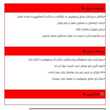
پربیننده ترین ها
واکنش مدیرعامل سابق پرسپولیس به بازگشت و مذاکره با اسکوچیچ به همراه عکس
باخت ازبکستان در نخستین حضور در جام جهانی
جدایی شهریار مغانلو از کلباء
می خواهیم ایران را ببریم و به عنوان صدرنشین صعود نماییم
پربحث ترین ها
دردسر جدید برای سرخپوشان پیام بازیکن مازادی که پرسپولیس را نگران کرد!
نتیجه گیری تیم فوتبال امید اهمیت ویژه ای دارد
۲۴ بازیکن به اردوی تیم ملی فوتسال زنان دعوت شدند
دروازه بان سابق پرسپولیس به صنعت نفت پیوست
جدیدترین ها