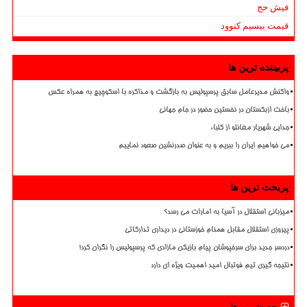
فیش حج
قیمت بیسیم کنوود
پربیننده ترین ها
واکنش مدیرعامل سابق پرسپولیس به بازگشت و مذاکره با اسکوچیچ به همراه عکس
باخت ازبکستان در نخستین حضور در جام جهانی
جدایی شهریار مغانلو از کلباء
می خواهیم ایران را ببریم و به عنوان صدرنشین صعود نماییم
پربحث ترین ها
میزبانی استقلال در آسیا به امارات می رسد؟
پیروزی استقلال مقابل همنام خوزستانی در دیداری تدارکاتی
دردسر جدید برای سرخپوشان پیام بازیکن مازادی که پرسپولیس را نگران کرد!
نتیجه گیری تیم فوتبال امید اهمیت ویژه ای دارد