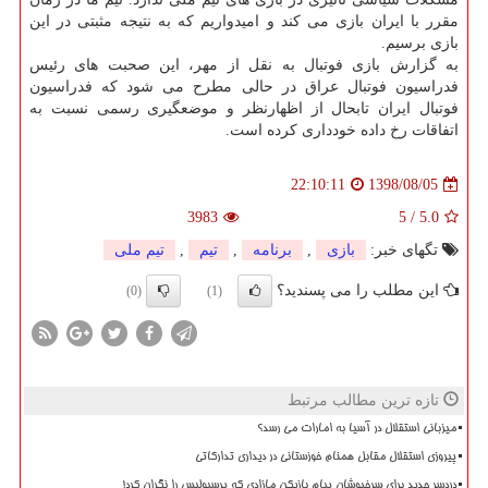
مقرر با ایران بازی می كند و امیدواریم كه به نتیجه مثبتی در این
بازی برسیم.
به گزارش بازی فوتبال به نقل از مهر، این صحبت های رئیس
فدراسیون فوتبال عراق در حالی مطرح می شود كه فدراسیون
فوتبال ایران تابحال از اظهارنظر و موضعگیری رسمی نسبت به
اتفاقات رخ داده خودداری كرده است.
1398/08/05
22:10:11
3983
5
/
5.0
تگهای خبر:
بازی
,
برنامه
,
تیم
,
تیم ملی
این مطلب را می پسندید؟
(0)
(1)
تازه ترین مطالب مرتبط
میزبانی استقلال در آسیا به امارات می رسد؟
پیروزی استقلال مقابل همنام خوزستانی در دیداری تدارکاتی
دردسر جدید برای سرخپوشان پیام بازیکن مازادی که پرسپولیس را نگران کرد!