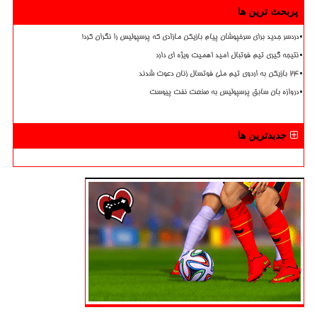
پربحث ترین ها
دردسر جدید برای سرخپوشان پیام بازیکن مازادی که پرسپولیس را نگران کرد!
نتیجه گیری تیم فوتبال امید اهمیت ویژه ای دارد
۲۴ بازیکن به اردوی تیم ملی فوتسال زنان دعوت شدند
دروازه بان سابق پرسپولیس به صنعت نفت پیوست
جدیدترین ها