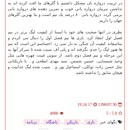
در تربیت دروازه بان مشكل داشتیم یا گلرهای ما افت كرده اند به
نداشتن مربیان دروازه بانی خوب و تمرین دهنده های دروازه بانی
برمی گردد. دروازه بانی ۸۰ درصد یك تیم است و ما بهترین گلرهای
جهان را داریم.
نظری در انتها صحبت های خود با ایسنا از كیفیت لیگ برتر در نیم
فصل اول انتقاد كرد: بازی ها نیم فصل اول را دنبال می كردم و
متاسفانه كیفیت آن چنگی به دل نمی زد. احساسم این است كه تیم
ها هنوز لیگ را جدی نگرفته اند و پلی آف سبب شده تا تمركز آنها به
این مرحله و نیم فصل دوم باشد. از سویی غیبت چهره هایی مثل
وحید شمسایی، حسین شمس، سید مهدی ابطحی و... یا بازیكنانی
مثل حسن زاده، توكلی، اسماعیل پور و... سبب شده لیگ جذابیت و
هیجان سابق را نداشته باشد.
1398/07/30
19:24:17
4088
5
/
5.0
تگهای خبر:
بازی
,
بازیكن
,
باشگاه
,
برنامه