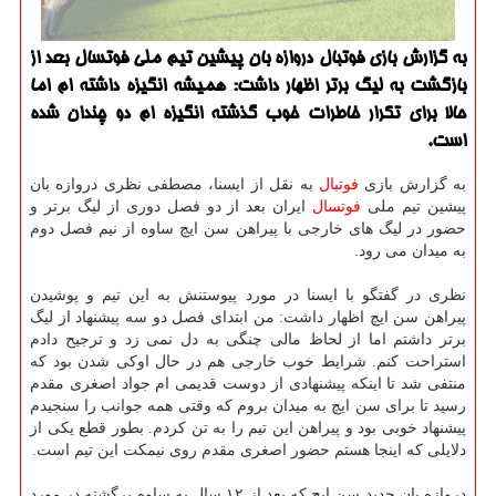
به گزارش بازی فوتبال دروازه بان پیشین تیم ملی فوتسال بعد از
بازگشت به لیگ برتر اظهار داشت: همیشه انگیزه داشته ام اما
حالا برای تكرار خاطرات خوب گذشته انگیزه ام دو چندان شده
است.
به گزارش بازی
فوتبال
به نقل از ایسنا، مصطفی نظری دروازه بان
پیشین تیم ملی
فوتسال
ایران بعد از دو فصل دوری از لیگ برتر و
حضور در لیگ های خارجی با پیراهن سن ایچ ساوه از نیم فصل دوم
به میدان می رود.
نظری در گفتگو با ایسنا در مورد پیوستنش به این تیم و پوشیدن
پیراهن سن ایچ اظهار داشت: من ابتدای فصل دو سه پیشنهاد از لیگ
برتر داشتم اما از لحاظ مالی چنگی به دل نمی زد و ترجیح دادم
استراحت كنم. شرایط خوب خارجی هم در حال اوكی شدن بود كه
منتفی شد تا اینكه پیشنهادی از دوست قدیمی ام جواد اصغری مقدم
رسید تا برای سن ایچ به میدان بروم كه وقتی همه جوانب را سنجیدم
پیشنهاد خوبی بود و پیراهن این تیم را به تن كردم. بطور قطع یكی از
دلایلی كه اینجا هستم حضور اصغری مقدم روی نیمكت این تیم است.
دروازه بان جدید سن ایچ كه بعد از ۱۲ سال به ساوه برگشته در مورد