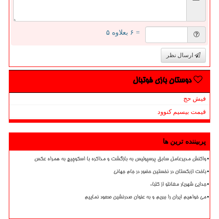
= ۶ بعلاوه ۵
ارسال نظر
دوستان بازی فوتبال
فیش حج
قیمت بیسیم کنوود
پربیننده ترین ها
واکنش مدیرعامل سابق پرسپولیس به بازگشت و مذاکره با اسکوچیچ به همراه عکس
باخت ازبکستان در نخستین حضور در جام جهانی
جدایی شهریار مغانلو از کلباء
می خواهیم ایران را ببریم و به عنوان صدرنشین صعود نماییم