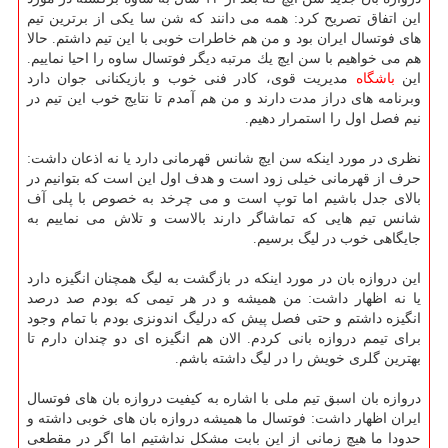
این اتفاق تصریح كرد: همه می دانند كه شن سا یكی از برترین تیم
های فوتسال ایران بود و من هم خاطرات خوبی با این تیم داشتم. حالا
هم می خواهیم با سن ایچ یك مرتبه دیگر فوتسال ساوه را احیا نماییم.
این
باشگاه
مدیریت قوی، كادر فنی خوب و بازیكنانی جوان دارد
وبرنامه های دراز مدت دارند و من هم آمدم تا نتایج خوب این تیم در
نیم فصل اول را استمرار دهیم.
نظری در مورد اینكه سن ایچ شانس قهرمانی دارد یا نه اذعان داشت:
حرف از قهرمانی خیلی زود است و هدف اول این است كه بتوانیم در
بالای جدل باشیم اما توپ است و می چرخد به خصوص با پلی آف
شانس تیم هایی كه تماشاگر دارند بالاست و تلاش می نماییم به
جایگاهی خوب در لیگ برسیم.
این دروازه بان در مورد اینكه در بازگشت به لیگ همچنان انگیزه دارد
یا نه اظهار داشت: من همیشه و در هر تیمی كه بودم صد درصد
انگیزه داشتم و حتی فصل پیش كه درلیگ اندونزی بودم با تمام وجود
برای تیمم دروازه بانی كردم. الان هم انگیزه ای دو چندان دارم تا
بهترین گلری خویش را در لیگ داشته باشم.
دروازه بان اسبق تیم ملی با اشاره به كیفیت دروازه بان های فوتسال
ایران اظهار داشت: فوتسال ما همیشه دروازه بان های خوبی داشته و
حدودا ما هیچ زمانی از این بابت مشكل نداشتیم اما اگر در مقطعی