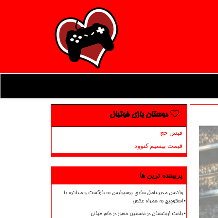
دوستان بازی فوتبال
فیش حج
قیمت بیسیم کنوود
پربیننده ترین ها
واکنش مدیرعامل سابق پرسپولیس به بازگشت و مذاکره با
اسکوچیچ به همراه عکس
باخت ازبکستان در نخستین حضور در جام جهانی