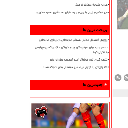
جدایی شهریار مغانلو از کلباء
می خواهیم ایران را ببریم و به عنوان صدرنشین صعود نماییم
پربحث ترین ها
پیروزی استقلال مقابل همنام خوزستانی در دیداری تدارکاتی
دردسر جدید برای سرخپوشان پیام بازیکن مازادی که پرسپولیس
را نگران کرد!
نتیجه گیری تیم فوتبال امید اهمیت ویژه ای دارد
۲۴ بازیکن به اردوی تیم ملی فوتسال زنان دعوت شدند
جدیدترین ها