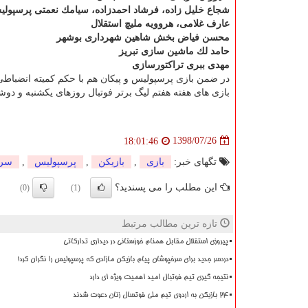
شجاع خلیل زاده، فرشاد احمدزاده، سیامك نعمتی پرسپول
عارف غلامی، هروویه ملیچ استقلال
محسن فیاض بخش شاهین شهرداری بوشهر
حامد لك ماشین سازی تبریز
مهدی ببری تراكتورسازی
در ضمن بازی پرسپولیس و پیكان هم با حكم كمیته انضباطی
بازی های هفته هفتم لیگ برتر فوتبال روزهای یكشنبه و دوش
1398/07/26
18:01:46
تگهای خبر:
بازی
,
بازیكن
,
پرسپولیس
,
سرم
این مطلب را می پسندید؟
(0)
(1)
تازه ترین مطالب مرتبط
پیروزی استقلال مقابل همنام خوزستانی در دیداری تدارکاتی
دردسر جدید برای سرخپوشان پیام بازیکن مازادی که پرسپولیس را نگران کرد!
نتیجه گیری تیم فوتبال امید اهمیت ویژه ای دارد
۲۴ بازیکن به اردوی تیم ملی فوتسال زنان دعوت شدند