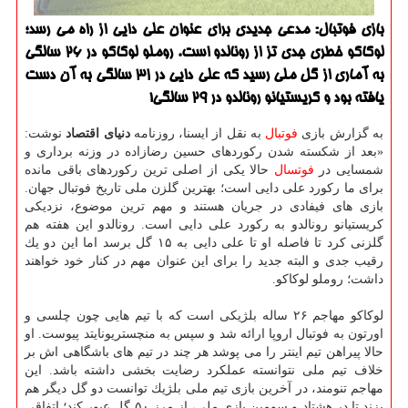
بازی فوتبال: مدعی جدیدی برای عنوان علی دایی از راه می رسد؛
لوكاكو خطری جدی تز از رونالدو است. روملو لوكاكو در 26 سالگی
به آماری از گل ملی رسید كه علی دایی در 31 سالگی به آن دست
یافته بود و كریستیانو رونالدو در 29 سالگی!
به گزارش بازی
فوتبال
به نقل از ایسنا، روزنامه
دنیای اقتصاد
نوشت:
«بعد از شكسته شدن ركوردهای حسین رضازاده در وزنه برداری و
شمسایی در
فوتسال
حالا یكی از اصلی ترین ركوردهای باقی مانده
برای ما ركورد علی دایی است؛ بهترین گلزن ملی تاریخ فوتبال جهان.
بازی های فیفادی در جریان هستند و مهم ترین موضوع، نزدیكی
كریستیانو رونالدو به ركورد علی دایی است. رونالدو این هفته هم
گلزنی كرد تا فاصله او تا علی دایی به ۱۵ گل برسد اما این دو یك
رقیب جدی و البته جدید را برای این عنوان مهم در كنار خود خواهند
داشت؛ روملو لوكاكو.
لوكاكو مهاجم ۲۶ ساله بلژیكی است كه با تیم هایی چون چلسی و
اورتون به فوتبال اروپا ارائه شد و سپس به منچستریونایتد پیوست. او
حالا پیراهن تیم اینتر را می پوشد هر چند در تیم های باشگاهی اش بر
خلاف تیم ملی نتوانسته عملكرد رضایت بخشی داشته باشد. این
مهاجم تنومند، در آخرین بازی تیم ملی بلژیك توانست دو گل دیگر هم
بزند تا در هشتاد و سومین بازی ملی، از مرز ۵۰ گل عبور كند؛ اتفاقی