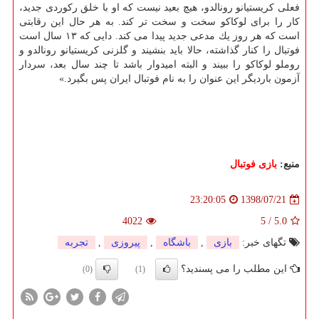
فعلی كریستیانو رونالدو، هیچ بعید نیست كه او با خلق ركوردی جدید،
كار را برای لوكاكو سخت و سخت تر كند. به هر حال این رقابتی
است كه هر روز یك مدعی جدید پیدا می كند. دایی كه ۱۳ سال است
فوتبال را كنار گذاشته، حالا باید بنشیند و گلزنی كریستیانو رونالدو و
روملو لوكاكو را ببیند و البته امیدوار باشد تا چند سال بعد، سردار
آزمون باردیگر این عنوان را به نام فوتبال ایران پس بگیرد.»
منبع:
بازی فوتبال
1398/07/21
23:20:05
4022
5
/
5.0
تگهای خبر:
بازی
,
باشگاه
,
پیروزی
,
تجربه
این مطلب را می پسندید؟
(0)
(1)