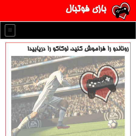
بازی فوتبال
منو
رونالدو را فراموش كنید، لوكاكو را دریابید!