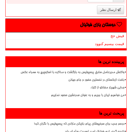
ارسال نظر
دوستان بازی فوتبال
فیش حج
قیمت بیسیم کنوود
پربیننده ترین ها
واکنش مدیرعامل سابق پرسپولیس به بازگشت و مذاکره با اسکوچیچ به همراه عکس
باخت ازبکستان در نخستین حضور در جام جهانی
جدایی شهریار مغانلو از کلباء
می خواهیم ایران را ببریم و به عنوان صدرنشین صعود نماییم
پربحث ترین ها
دردسر جدید برای سرخپوشان پیام بازیکن مازادی که پرسپولیس را نگران کرد!
نتیجه گیری تیم فوتبال امید اهمیت ویژه ای دارد