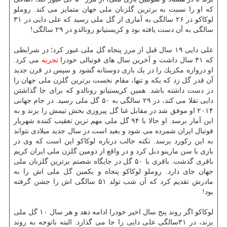
كه او را نسبت به برترین گلزنان ملی جهان متمایز می كند. روملو
لوكاكو در ۲۶ سالگی به آماری از گل ملی رسید كه علی دایی در ۳۱
سالگی به آن دست یافته بود و كریستیانو رونالدو در ۲۹ سالگی!
علی دایی ۱۹ سال قبل از مرز پنجاه گل ملی عبور كرد؛ در شرایطی
كه ۳۱ سال داشت و آخرین سال های فوتبالی خودرا
تجربه
می كرد.
او دروازه مكزیك را در یك بازی دوستانه گشود و سپس در قرن جدید
آن قدر گل زد كه یكه و تنها، مقام نخست برترین گلزن ملی جهان را
در دست داشته باشد. همین كریستیانو رونالدو كه برای جا گذاشتن
دایی تقلا می كند، در ۲۹ سالگی به ۵۰ گل ملی رسید. در جام جهانی
۲۰۱۴ او موفق شد در مقابل غنا گل پیروزی بخش تیمش را بزند و به
این آمار برسد. او حالا با ۹۴ گل ملی مهم ترین تعقیب كننده شهریار
فوتبال ایران شمرده می شود و بعید است در سال جدید میلادی نتواند
به این ركورد برسد. نكته جالب درباره لوكاكو این است كه وی در
بازی با سن مارینو دبل كرد و در واقع از دومین گلزن ملی ایران كریم
باقری گذشت. باقری با ۵۰ گل در جایگاه شصتم برترین گلزنان ملی
جهان جای دارد. روملو لوكاكو پنجاه و یكمین گل ملی اش را به
مادرش تقدیم كرد كه آن شب تولد ۵۱ سالگی اش را جشن گرفته
بود!
لوكاكو اگر روند پنج سال اخیر خودرا ادامه دهد و هر سال ۱۰ گل ملی
بزند، در ۳۱سالگی علی دایی را جا می گذارد. البته باتوجه به روند