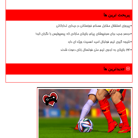
پربحث ترین ها
پیروزی استقلال مقابل همنام خوزستانی در دیداری تدارکاتی
دردسر جدید برای سرخپوشان پیام بازیکن مازادی که پرسپولیس را نگران کرد!
نتیجه گیری تیم فوتبال امید اهمیت ویژه ای دارد
۲۴ بازیکن به اردوی تیم ملی فوتسال زنان دعوت شدند
جدیدترین ها