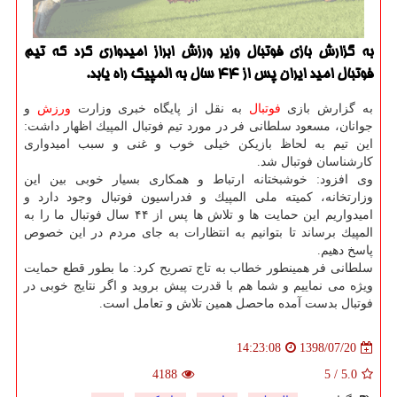
به گزارش بازی فوتبال وزیر ورزش ابراز امیدواری كرد كه تیم
فوتبال امید ایران پس از 44 سال به المپیك راه یابد.
به گزارش بازی
فوتبال
به نقل از پایگاه خبری وزارت
ورزش
و
جوانان، مسعود سلطانی فر در مورد تیم فوتبال المپیك اظهار داشت:
این تیم به لحاظ بازیكن خیلی خوب و غنی و سبب امیدواری
كارشناسان فوتبال شد.
وی افزود: خوشبختانه ارتباط و همكاری بسیار خوبی بین این
وزارتخانه، كمیته ملی المپیك و فدراسیون فوتبال وجود دارد و
امیدواریم این حمایت ها و تلاش ها پس از ۴۴ سال فوتبال ما را به
المپیك برساند تا بتوانیم به انتظارات به جای مردم در این خصوص
پاسخ دهیم.
سلطانی فر همینطور خطاب به تاج تصریح كرد: ما بطور قطع حمایت
ویژه می نماییم و شما هم با قدرت پیش بروید و اگر نتایج خوبی در
فوتبال بدست آمده ماحصل همین تلاش و تعامل است.
1398/07/20
14:23:08
4188
5
/
5.0