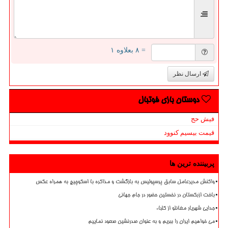
= ۸ بعلاوه ۱
ارسال نظر
دوستان بازی فوتبال
فیش حج
قیمت بیسیم کنوود
پربیننده ترین ها
واکنش مدیرعامل سابق پرسپولیس به بازگشت و مذاکره با اسکوچیچ به همراه عکس
باخت ازبکستان در نخستین حضور در جام جهانی
جدایی شهریار مغانلو از کلباء
می خواهیم ایران را ببریم و به عنوان صدرنشین صعود نماییم