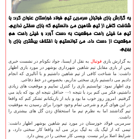
به گزارش بازی فوتبال سرمربی تیم فولاد خوزستان عنوان كرد: با
شناخت كافی از تیم شاهین می دانستیم كه بازی سختی نداریم.
تیم ما خیلی راحت موقعیت به دست آورد و خیلی راحت هم
موقعیت از دست داد، می توانستیم با اختلاف بیشتری بازی را
ببریم.
به گزارش بازی
فوتبال
به نقل از ایسنا، جواد نكونام در نشست خبری
پس از بازی مقابل تیم شاهین شهرداری بوشهر در مورد بازی اظهار
داشت: ما شناخت كافی از تیم شاهین داشتیم و با آنالیزی كه انجام
دادیم می دانستیم بازی سختی نداریم، بخصوص در خط دفاعی.
وی اظهار نمود: توانستیم بازی را كنترل نماییم و موقعیت های زیادی
داشتیم، فكر می كنم برد با نتیجه ۱-۰ حداقل نتیجه ای بود كه باید می
گرفتیم. امروز روز خوب ما بود و باید از بازیكنانم تشكر كنم كه واقعا
در این هوای گرم و شرجی تمام وجود خودرا برای رسیدن به موفقیت
تیم گذاشتند اما به نظرم تیم ما استحقاق زدن گل های بیشتری را
داشت.
سرمربی فولاد خوزستان در مورد تیم شاهین بوشهر اظهار داشت:
تیمی كه از لیگ یك به لیگ برتر می آید واقعا كار سختی دارد، و
شرایط اصلا برابر نیست. ویسی كار سختی را در پیش دارد.