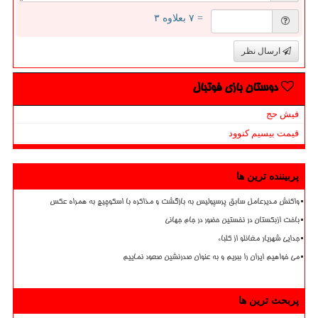
= ۷ بعلاوه ۳
ارسال نظر
دوستان بازی فوتبال
فیش حج
قیمت بیسیم کنوود
پربیننده ترین ها
واکنش مدیرعامل سابق پرسپولیس به بازگشت و مذاکره با اسکوچیچ به همراه عکس
باخت ازبکستان در نخستین حضور در جام جهانی
جدایی شهریار مغانلو از کلباء
می خواهیم ایران را ببریم و به عنوان صدرنشین صعود نماییم
پربحث ترین ها