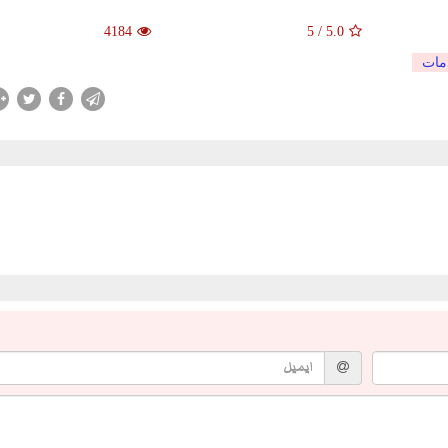
4184
5
/
5.0
مات