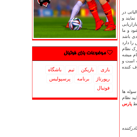
یاتی در
مایند و
زاریابی
ود و ما
دی باشد
را دارد
رک نطام
موضوعات بازی فوتبال
جام میشه
ه است و
ف کننده
بازی
بازیكن
تیم
باشگاه
رپورتاژ
برنامه
پرسپولیس
فوتبال
سوله ها
تایید نظام
سط
پارس
درکننده