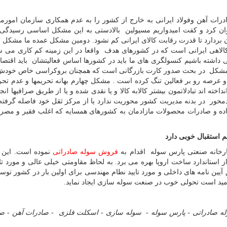
ت آهن وفولاد ایرانی به خارج از کشور را به عدم همکاری سازمان امورمال
وان کرد و کفت امیدواریم مسیولین بالادستی به این مشکل اساسی رسیدگی ن
ن بردارد تا قدرت رقابت کالای ایرانی کم نشود. دومین مشکل عمده ما مشکل با
کالاهی ایرانی است که در کشورهای هدف واقعا در این زمینه کم کاری می ش
ی داشته باشیم کنسولگری های ما باید در کشورها اساس فعالیتشان باید اقتصا
 مشکل در بحث صدور کارت بازرگانی است که همچنان بروکراسی خاص خودش 
رصه رو بر فعالین تنگ کرده است . مشکل چهارم بهانه تحریمها و عدم تح
ته اند تبادلاتمون بیشتر کالابه کالا و یا نقدی شده و یا از طریق صرافیها ان
دمحور در بدنه مدیریت کشور محوریت ندارد یا از مرکز ثقل خود فاصله گرفت
ساده و صادرات محصولات مازادمان به کشورهای همسایه که اغلب فقیر و مصر
 استقبال خوبی دارد
ارخانه صنعتی پارس سوله اقدام به
فروش سوله صادراتی
نموده است. این 
ی 50 درصد ارزانتر بوده و از استاندارد ساخت اروپا بهره می برد. به لحاظ مقاومتی خیلی عالی و مورد 
یین نامه های داخلی و مورد تایید نطام مهندسی برای اولین بار در کشور تو
مید است تحولی خوب در صنعت سوله سازی ایجاد نماید.
ه صادراتی
-
پارس سوله
-
سوله سازی
-
اسکلت فلزی
-
صادرات آهن
-
صا