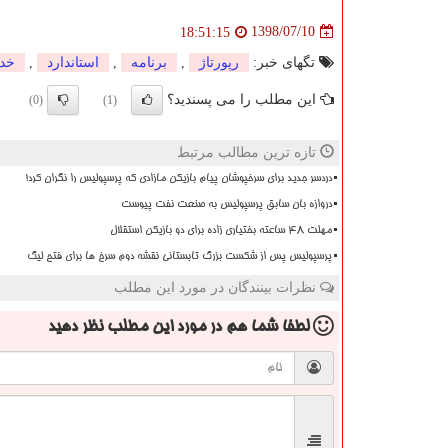
1398/07/10
18:51:15
تگهای خبر:
رپورتاژ
,
برنامه
,
استاندارد
,
خد
این مطلب را می پسندید؟
(0)
(1)
تازه ترین مطالب مرتبط
دردسر جدید برای سرخپوشان پیام بازیکن مازادی که پرسپولیس را نگران کرد!
دروازه بان سابق پرسپولیس به صنعت نفت پیوست
مهلت 48 ساعته بختیاری زاده برای دو بازیکن استقلال
پرسپولیس پس از شکست بزرگ تابستانی نقشه دوم سرخ ها برای فتح لیگ
نظرات بینندگان در مورد این مطلب
لطفا شما هم
در مورد این مطلب
نظر دهید