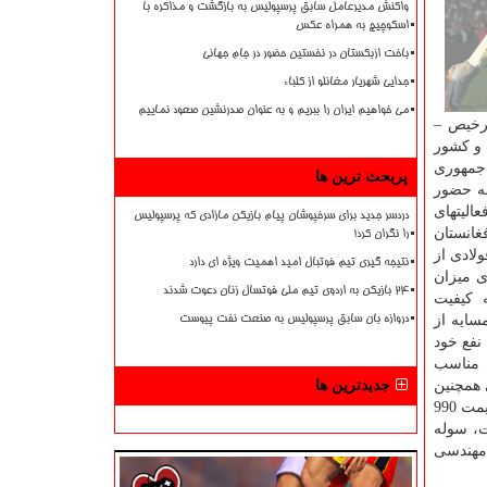
واکنش مدیرعامل سابق پرسپولیس به بازگشت و مذاکره با
اسکوچیچ به همراه عکس
باخت ازبکستان در نخستین حضور در جام جهانی
جدایی شهریار مغانلو از کلباء
می خواهیم ایران را ببریم و به عنوان صدرنشین صعود نماییم
 3 درصد می باشد. هزینه ترخیص –
ه مسافت و کشور
 جمهوری
پربحث ترین ها
قه حضور
الیتهای
دردسر جدید برای سرخپوشان پیام بازیکن مازادی که پرسپولیس
غانستان
را نگران کرد!
 5000تن کالای ساخته شده فولادی از
نتیجه گیری تیم فوتبال امید اهمیت ویژه ای دارد
ی میزان
۲۴ بازیکن به اردوی تیم ملی فوتسال زنان دعوت شدند
اینکه کیفیت
سایه از
دروازه بان سابق پرسپولیس به صنعت نفت پیوست
نفع خود
ی مناسب
 همچنین
جدیدترین ها
در باره قیمت سوله و اسکلت فلزی در بازار منطقه تصریح کرد که هم اکنون کارخانه پارس سوله محصولات خود را در بازار منطقه به قیمت 990
به لحاظ کیفیت، سوله
 مهندسی