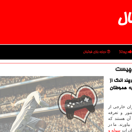
ال
رپورتاژ
درباره بازی فوتبال
 چیست
چند اندك از
ه هموطنان
ان خارجی از
ور و تعرفه
آن هستند که
اورند. ما در
ادرات
سوله و