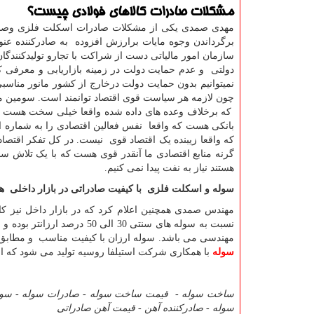
مشکلات صادرات کالاهای فولادی چیست؟
مهدی صمدی
یکی از مشکلات صادرات اسکلت فلزی وصادرا
برگرداندن وجوه مایات برارزش افزوده به صادرکننده عن
سازمان امور مالیاتی دست از شراکت با تجارو تولیدکنندگا
دولتی و عدم حمایت دولت در زمینه بازاریابی و معرفی 
نمیتوانیم بدون حمایت دولت درخارج از کشور مانور مناسب
چون لازمه هر سیاست قوی اقتصاد توانمند است. سومین
که برخلاف وعده های داده شده واقعا خیلی سخت هست و ع
بانکی هست که واقعا نفس فعالین اقتصادی را به شماره انداخ
که واقعا زیبنده یک اقتصاد قوی نیست. در کل تفکر اقتصا
گرنه منابع اقتصادی ما آنقدر قوی هست که با یک تلاش 
هستند نیاز به نفت پیدا نمی کنیم.
سوله و اسکلت فلزی با کیفیت صادراتی در بازار داخلی هم
مهندس صمدی همچنین اعلام کرد که در بازار داخل نیز ک
نسبت به سوله های سنتی 30 ال
مهندسی می باشد. سوله ارزان با کیفیت مناسب و مطابق آ
سوله
با همکاری شرکت استیلفا روسیه تولید می شود که ا
ساخت سوله
-
قیمت ساخت سوله
-
صادرات سوله
-
سول
سوله
-
صادرکننده آهن
-
قیمت آهن صادراتی