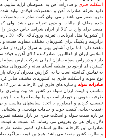
اسکلت فلزی
و صادرات آهن به هموطنان ارایه نماییم. 
دانید تعرفه صادرات آهن و محصولات فولادی تولید شده 
تقریبا صفر می باشد و می توان گفت صادرات محصولات ف
شده معاف از مالیات و بدون تعرفه می باشد. ولی ک
مقصد برای واردات کالا از ایران شرایط خاص خودش را د
مقصد دارد. اما برای آشنایی بهتر به سراغ رکورددار صاد
اسلامی ایران از فعاالترین صادرکننده کالای آهن و فولاد
دارند و در راس سوله سازان ایرانی شرکت پارس سوله ار
گسترده ای ازخود در منطقه آسیای میانه و کشورهای مشترک
نوع سوله و اسکلت فلزی به کشورهای مختلف صادر کرده ان
صادرات سوله
و س
مناسب و قیمت ارزان سوله در کشور جدابیت بیشتری برای
طرفیت خوبی برخوردار است و ما بواسطه رقابت با چینیها و
تضعیف کردیم و امیداورم با اتخاذ سیاستهای مناسب و ب
،قیمت جداب، کیفیت خوب و خدمات مهندسی و پشتیبانی م
صادراتی این کارخانه مطابق استاندارد کشور مقصد طراح
و نطارت کشور مقصد می باشد. همچنین قیمت میلگرد صادراتی ایران را 360دلار و ورق فولادی را 420 دل