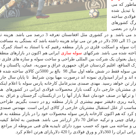
هماطور که می
یا تبدیل شده
ولادی ساخته
مرگ کشورهای
ارد در بعضی
از کشورها مثل آذربایجان تعرفه ورودکالای بالای 30 درصد می باشد. و در کشوری مثل افغانستان تعرفه
ترانزیت و پکینگ برای کشورهای مختلف متفاوت هست و بین 15 الی 200 دلار در هر تن می تواند هزینه داشته باشد که بستگی ب
رات سوله و اسکلت فلزی در یازار منطقه رفتیم که با استناد به اسناد کمرگ
 ساخته شده می باشد. شرکتهای
سوله سازی
ایرانی هم اکنون در بازارهای منط
دبیل بعنوان یک شرکت بین المللی طراحی و ساخت سوله و سازه های فلزی فع
 المنافع، اقلیم کردستان عراق، جمهوری عراق و سوریه، عمان، پاکستان و اف
به نمایش گداشته است بنا به گزارش مدیران کارخانه پارس سوله فقط در شش ماهه اول سال 98 بالغ بر
د و ابراز امیدواری نموده اند درصورت مهیا بودن شرایط تا پایان سال جار
ازه های فلزی این کارخانه به مرز 12 هزار تن خواهد رسید. مهدی صمدی مدیرعامل کارخانه پارس سوله با اعلام 
 مشتریان خارجی دارد گفت بازار محصولات فولادی ایرانی در کشورهای هم
 ترکها در صنف خودمان عملا بازار آنها را در ازبکستان، گرجستان و عراق به 
رنامه ریزی دقیقتر سهم بیشتری از بازار منطقه رو در دست بگیریم. طراح
ناسب از علل استقبال مشتریان خارجی از کالای ایرانی است. مهندس صمدی
دلار بازای هر تن بفروش می رساند. که نسبت به قیمت رقبای چینی و ترکیه حداقل 70 دلار ارزانتر می باشد. همچنین 
ی و ساخته می شود که حسب مورد دارای تاییدیه های فنی مربوطه از مراجع
اربازای هرتن اعلام کرد.