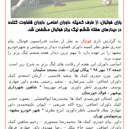
بازی فوتبال: از طرف كمیته داوران اسامی داوران قضاوت كننده
در دیدارهای هفته ششم لیگ برتر فوتبال مشخص شد.
به گزارش بازی
فوتبال
به نقل از سایت فدراسیون فوتبال، پیام
حیدری طبق نظر كمیته داوران قضاوت دیدار پرسپولیس و شهرخودرو
مشهد را بر عهده دارد تا مهم ترین دیدار هفته ششم لیگ برتر را
سوت بزند.
اسامی داوران این هفته از رقابت های لیگ برتر به شرح زیر است:
جمعه ۱۲ مهر ۹۸
* پیكان تهران
–
نفت مسجد سلیمان
داور: بیژن حیدری كمك ها: سعید قاسمی – آرمان اسعدی كمك
داوران اضافی: علی میرغفاری - سعید رحیمی مقدم داور چهارم:
یوسف مغروری ناظر داوری: بهرام مهرپیما
* شاهین شهرداری
بوشهر – فولاد خوزستان
داور: اشكان خورشیدی كمك ها: محمدرضا ابوالفضلی – یعقوب حجتی
كمك داوران اضافی: روح الله شریفی – كیوان علیمحمدی داور
چهارم: میلاد قاسمی ناظر داوری: ایرج نظری
* شهر خودرو مشهد
–
پرسپولیس تهران
داور: پیام حیدری كمك ها: محمدرضا منصوری – رحیم شاهین كمك
داوران اضافی: حمید حاج ملك – رضا مهدوی داور چهارم: فرهاد