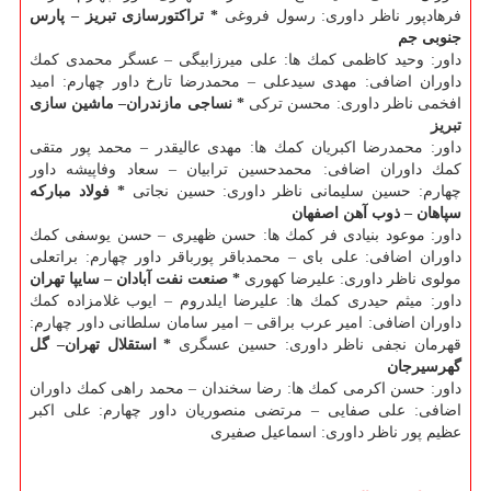
فرهادپور ناظر داوری: رسول فروغی
* تراكتورسازی تبریز –
پارس
جنوبی جم
داور: وحید كاظمی كمك ها: علی میرزابیگی – عسگر محمدی كمك
داوران اضافی: مهدی سیدعلی – محمدرضا تارخ داور چهارم: امید
افخمی ناظر داوری: محسن تركی
* نساجی مازندران
–
ماشین سازی
تبریز
داور: محمدرضا اكبریان كمك ها: مهدی عالیقدر – محمد پور متقی
كمك داوران اضافی: محمدحسین ترابیان – سعاد وفاپیشه داور
چهارم: حسین سلیمانی ناظر داوری: حسین نجاتی
* فولاد مباركه
سپاهان
–
ذوب آهن اصفهان
داور: موعود بنیادی فر كمك ها: حسن ظهیری – حسن یوسفی كمك
داوران اضافی: علی بای – محمدباقر پورباقر داور چهارم: براتعلی
مولوی ناظر داوری: علیرضا كهوری
* صنعت نفت آبادان
–
سایپا تهران
داور: میثم حیدری كمك ها: علیرضا ایلدروم – ایوب غلامزاده كمك
داوران اضافی: امیر عرب براقی – امیر سامان سلطانی داور چهارم:
قهرمان نجفی ناظر داوری: حسین عسگری
* استقلال تهران– گل
گهرسیرجان
داور: حسن اكرمی كمك ها: رضا سخندان – محمد راهی كمك داوران
اضافی: علی صفایی – مرتضی منصوریان داور چهارم: علی اكبر
عظیم پور ناظر داوری: اسماعیل صفیری