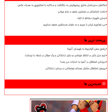
واکنش مدیرعامل سابق پرسپولیس به بازگشت و مذاکره با اسکوچیچ به همراه عکس
باخت ازبکستان در نخستین حضور در جام جهانی
جدایی شهریار مغانلو از کلباء
می خواهیم ایران را ببریم و به عنوان صدرنشین صعود نماییم
پربحث ترین ها
پاسخ منفی گواردیولا به قهرمان آسیا!
تیم ملی زنان در انتظار فیفادی دو بازی تدارکاتی و یک سؤال در رابطه با نیمکت
میزبانی استقلال در آسیا به امارات می رسد؟
پیروزی استقلال مقابل همنام خوزستانی در دیداری تدارکاتی
جدیدترین ها