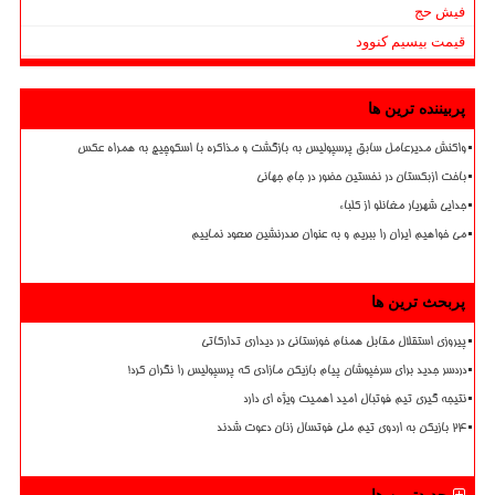
فیش حج
قیمت بیسیم کنوود
پربیننده ترین ها
واکنش مدیرعامل سابق پرسپولیس به بازگشت و مذاکره با اسکوچیچ به همراه عکس
باخت ازبکستان در نخستین حضور در جام جهانی
جدایی شهریار مغانلو از کلباء
می خواهیم ایران را ببریم و به عنوان صدرنشین صعود نماییم
پربحث ترین ها
پیروزی استقلال مقابل همنام خوزستانی در دیداری تدارکاتی
دردسر جدید برای سرخپوشان پیام بازیکن مازادی که پرسپولیس را نگران کرد!
نتیجه گیری تیم فوتبال امید اهمیت ویژه ای دارد
۲۴ بازیکن به اردوی تیم ملی فوتسال زنان دعوت شدند