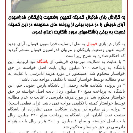
به گزارش بازی فوتبال كمیته تعیین وضعیت بازیكنان فدراسیون
آرای خویش را در مورد برخی از پرونده های مطروحه در این كمیته
نسبت به برخی باشگاههای مورد شكایت اعلام نمود.
به گزارش بازی
فوتبال
به نقل از سایت فدراسیون فوتبال، آرای جدید
كمیته تعیین وضعیت بازیكنان و مربیان فدراسیون فوتبال منتشر گردید
كه احكام صادره به شرح زیر است:
* با عنایت به شكایت میرمهدی قریشی از
باشگاه
نود ارومیه، این
باشگاه به پرداخت ۷۰۰ میلیون ریال بابت اصل خواسته در حق
خواستار محكوم شد. همینطور در مورد هزینه دادرسی با عنایت به
عدم مطالبه توسط خواستار كمیته با تكلیفی مواجه نمی باشد.
* در پرونده شكایت هانیه رحمتی از باشگاه پارس جنوبی جم، این
باشگاه به پرداخت مبلغ ۴۰ میلیون ریال بابت اصل خواسته در حق
خواستار محكوم شد. در مورد هزینه دادرسی با عنایت به عدم مطالبه
توسط خواستار كمیته با تكلیفی مواجه نمی باشد. (رای قطعی است)
* برپایه رای صادره در پرونده شكایت ممی نظرزاده از باشگاه
صنعت نفت آبادان، این باشگاه به پرداخت مبلغ ۴۲۰ میلیون ریال
بابت اصل خواسته و مبلغ ۸ میلیون و ۴۰۰ هزار ریال بابت هزینه
دادرسی در حق خواستار محكوم شد.
* به دنبال شكایت محمدرسول اعظمی زاده از باشگاه كارون اروند