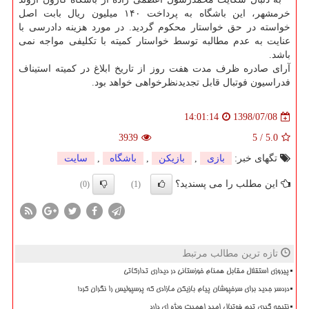
خرمشهر، این باشگاه به پرداخت ۱۴۰ میلیون ریال بابت اصل
خواسته در حق خواستار محكوم گردید. در مورد هزینه دادرسی با
عنایت به عدم مطالبه توسط خواستار كمیته با تكلیفی مواجه نمی
باشد.
آرای صادره ظرف مدت هفت روز از تاریخ ابلاغ در كمیته استیناف
فدراسیون فوتبال قابل تجدیدنظرخواهی خواهد بود.
1398/07/08
14:01:14
3939
5
/
5.0
تگهای خبر:
بازی
,
بازیكن
,
باشگاه
,
سایت
این مطلب را می پسندید؟
(0)
(1)
تازه ترین مطالب مرتبط
پیروزی استقلال مقابل همنام خوزستانی در دیداری تدارکاتی
دردسر جدید برای سرخپوشان پیام بازیکن مازادی که پرسپولیس را نگران کرد!
نتیجه گیری تیم فوتبال امید اهمیت ویژه ای دارد