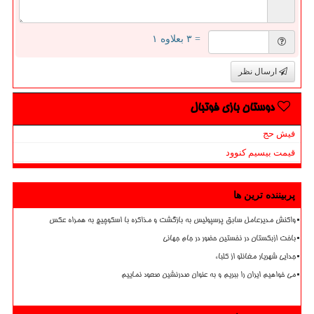
= ۳ بعلاوه ۱
ارسال نظر
دوستان بازی فوتبال
فیش حج
قیمت بیسیم کنوود
پربیننده ترین ها
واکنش مدیرعامل سابق پرسپولیس به بازگشت و مذاکره با اسکوچیچ به همراه عکس
باخت ازبکستان در نخستین حضور در جام جهانی
جدایی شهریار مغانلو از کلباء
می خواهیم ایران را ببریم و به عنوان صدرنشین صعود نماییم