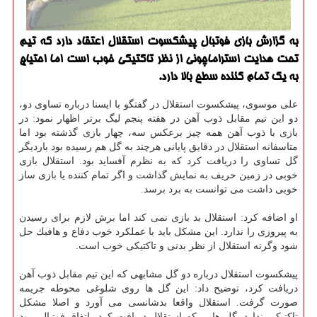
به گزارش بازی فوتبال پیشكسوت استقلال اعتقاد دارد كه تیم
تحت هدایت استراماچونی از نظر تاكتیكی خوب است اما احتیاج
به یك تمام كننده سطح بالا دارد.
علی موسوی، پیشكسوت استقلال در گفتگو با ایسنا درباره تساوی دو،
دو این تیم مقابل ذوب آهن در هفته پنجم لیگ برتر اظهار نمود: در
بازی با ذوب آهن همه چیز برعكس سه، چهار بازی گذشته بود اما
متاسفانه استقلال در دقایق پایانی هرچند به گل هم رسیده بود باردیگر
گل تساوی را دریافت كرد كه به نظرم آفساید بود. استقلال بازی
خوبی در زمین حریف به نمایش گذاشت و اگر تمام كننده یا بازی ساز
خوبی داشت می توانست به برد برسد.
او اضافه كرد: استقلال بد بازی نمی كند اما برش لازم برای رسیدن
به پیروزی را ندارد. این مشكل باید با عملكرد خوب دفاع و هافبك حل
شود وگرنه استقلال از نظر بدنی و تاكتیكی خوب است.
پیشكسوت استقلال درباره دو گل مشابهی كه این تیم مقابل ذوب آهن
دریافت كرد، توضیح داد: این گل ها روی شلوغی محوطه جریمه
صورت گرفت. استقلال واقعا بدشانسی می آورد و اصلا مشكل
تاكتیكی ندارد. گل هایی كه استقلال دریافت كرد، اتفاق فوتبالی بود