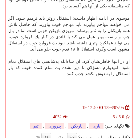
كه متاسفانه یكی از آنها هم آفساید بود.
موسوی در ادامه اظهار داشت: استقلال زوتر باید ترمیم شود. اگر
می خواهند مهاجم بیاورند باید مهاجم خوب بیاورند كه حاصل تلاش
همه بازیكنان را به ثمر برساند. تبریزی بازیكن خوبی است اما در بال
چپ و راست بهتر عمل می كند یا قائدی در كنار یك فروارد خوب،
می تواند عملكرد بهتری داشته باشد. نبود یك فروارد خوب در استقلال
مشهود است وگرنه استقلال تا ۱۸ قدم خوب جلو می آید.
او در انتها خاطرنشان كرد: ان شاءالله بدشانسی های استقلال تمام
شود. امیدوارم مسؤلان تا دیر نشده یك تمام كننده خوب كه بار
استقلال را به دوش بكشد جذب كنند.
1398/07/05
19:17:40
4052
5
/
5.0
تگهای خبر:
بازی
,
بازیكن
,
پیروزی
,
تیم
این مطلب را می پسندید؟
(0)
(1)