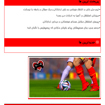
پربحث ترین ها
تیم ملی زنان در انتظار فیفادی دو بازی تدارکاتی و یک سؤال در رابطه با نیمکت
میزبانی استقلال در آسیا به امارات می رسد؟
پیروزی استقلال مقابل همنام خوزستانی در دیداری تدارکاتی
دردسر جدید برای سرخپوشان پیام بازیکن مازادی که پرسپولیس را نگران کرد!
جدیدترین ها