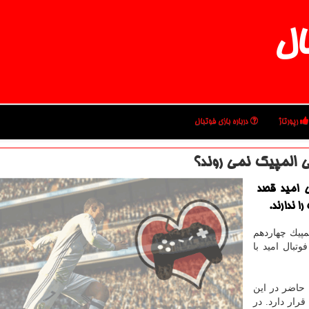
ال
رپورتاژ
درباره بازی فوتبال
ی المپیك نمی روند؟
ی امید قصد
ا ندارند.
لمپیك چهاردهم
تبال امید با
قابت ها پنجشنبه ۴ دی با حضور ۱۶ تیم حاضر در این
رار دارد. در