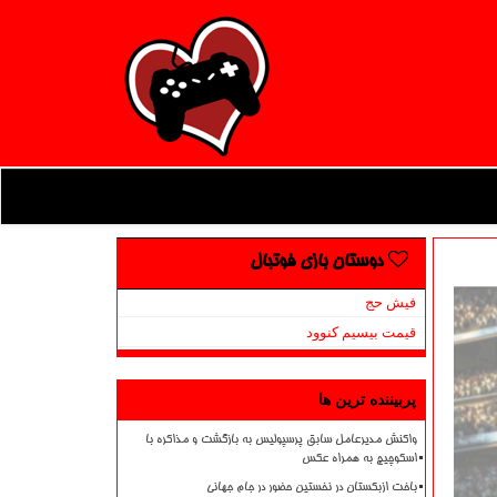
دوستان بازی فوتبال
فیش حج
قیمت بیسیم کنوود
پربیننده ترین ها
واکنش مدیرعامل سابق پرسپولیس به بازگشت و مذاکره با
اسکوچیچ به همراه عکس
باخت ازبکستان در نخستین حضور در جام جهانی