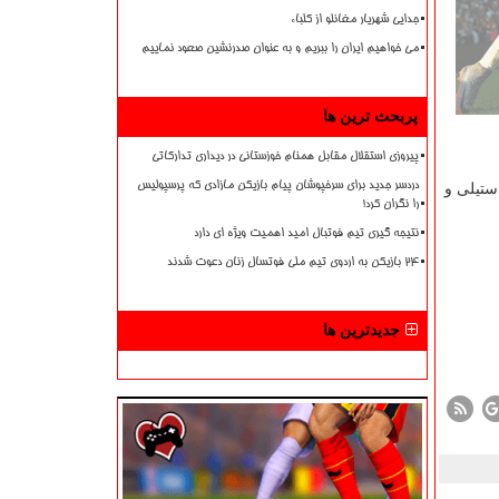
جدایی شهریار مغانلو از کلباء
می خواهیم ایران را ببریم و به عنوان صدرنشین صعود نماییم
پربحث ترین ها
پیروزی استقلال مقابل همنام خوزستانی در دیداری تدارکاتی
دردسر جدید برای سرخپوشان پیام بازیکن مازادی که پرسپولیس
استیلی و
را نگران کرد!
نتیجه گیری تیم فوتبال امید اهمیت ویژه ای دارد
۲۴ بازیکن به اردوی تیم ملی فوتسال زنان دعوت شدند
جدیدترین ها