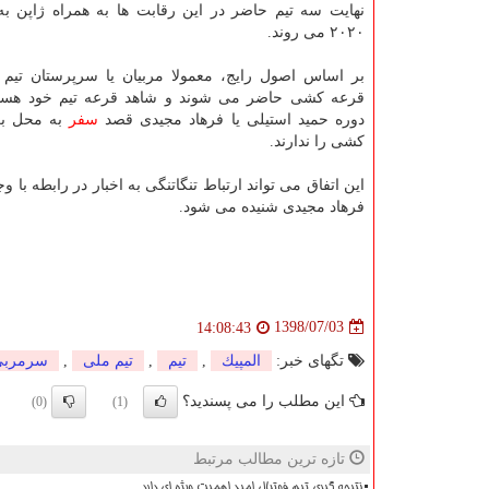
نهایت سه تیم حاضر در این رقابت ها به همراه ژاپن به 
۲۰۲۰ می روند.
بر اساس اصول رایج، معمولا مربیان یا سرپرستان تیم 
قرعه كشی حاضر می شوند و شاهد قرعه تیم خود هستند
دوره حمید استیلی یا فرهاد مجیدی قصد
سفر
به محل بر
كشی را ندارند.
این اتفاق می تواند ارتباط تنگاتنگی به اخبار در رابطه با
فرهاد مجیدی شنیده می شود.
1398/07/03
14:08:43
تگهای خبر:
المپیك
,
تیم
,
تیم ملی
,
سرمربی
این مطلب را می پسندید؟
(0)
(1)
تازه ترین مطالب مرتبط
نتیجه گیری تیم فوتبال امید اهمیت ویژه ای دارد