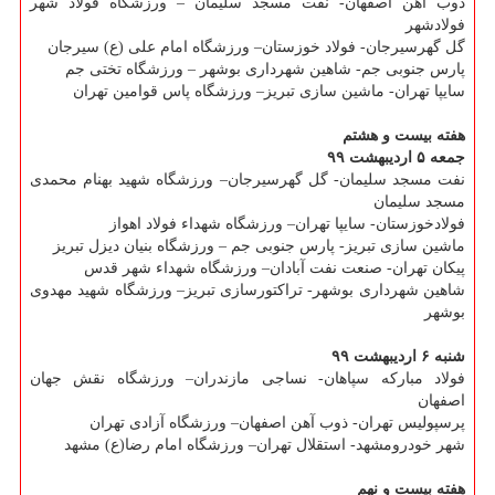
ذوب آهن اصفهان- نفت مسجد سلیمان – ورزشگاه فولاد شهر
فولادشهر
گل گهرسیرجان- فولاد خوزستان– ورزشگاه امام علی (ع) سیرجان
پارس جنوبی جم- شاهین شهرداری بوشهر – ورزشگاه تختی جم
سایپا تهران- ماشین سازی تبریز– ورزشگاه پاس قوامین تهران
هفته بیست و هشتم
جمعه ۵ اردیبهشت ۹۹
نفت مسجد سلیمان- گل گهرسیرجان– ورزشگاه شهید بهنام محمدی
مسجد سلیمان
فولادخوزستان- سایپا تهران– ورزشگاه شهداء فولاد اهواز
ماشین سازی تبریز- پارس جنوبی جم – ورزشگاه بنیان دیزل تبریز
پیكان تهران- صنعت نفت آبادان– ورزشگاه شهداء شهر قدس
شاهین شهرداری بوشهر- تراكتورسازی تبریز– ورزشگاه شهید مهدوی
بوشهر
شنبه ۶ اردیبهشت ۹۹
فولاد مباركه سپاهان- نساجی مازندران– ورزشگاه نقش جهان
اصفهان
پرسپولیس تهران- ذوب آهن اصفهان– ورزشگاه آزادی تهران
شهر خودرومشهد- استقلال تهران– ورزشگاه امام رضا(ع) مشهد
هفته بیست و نهم