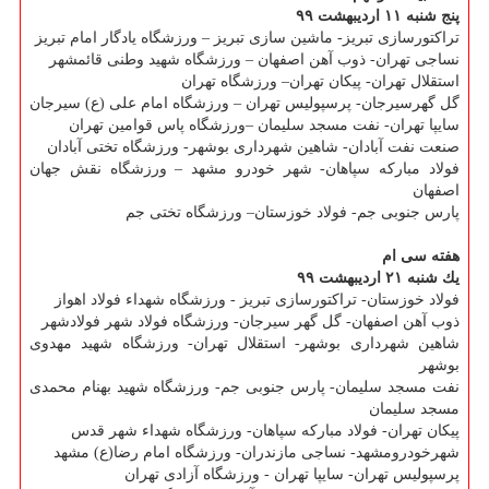
پنج شنبه ۱۱ اردیبهشت ۹۹
تراكتورسازی تبریز- ماشین سازی تبریز – ورزشگاه یادگار امام تبریز
نساجی تهران- ذوب آهن اصفهان – ورزشگاه شهید وطنی قائمشهر
استقلال تهران- پیكان تهران– ورزشگاه تهران
گل گهرسیرجان- پرسپولیس تهران – ورزشگاه امام علی (ع) سیرجان
سایپا تهران- نفت مسجد سلیمان –ورزشگاه پاس قوامین تهران
صنعت نفت آبادان- شاهین شهرداری بوشهر- ورزشگاه تختی آبادان
فولاد مباركه سپاهان- شهر خودرو مشهد – ورزشگاه نقش جهان
اصفهان
پارس جنوبی جم- فولاد خوزستان– ورزشگاه تختی جم
هفته سی ام
یك شنبه ۲۱ اردیبهشت ۹۹
فولاد خوزستان- تراكتورسازی تبریز - ورزشگاه شهداء فولاد اهواز
ذوب آهن اصفهان- گل گهر سیرجان- ورزشگاه فولاد شهر فولادشهر
شاهین شهرداری بوشهر- استقلال تهران- ورزشگاه شهید مهدوی
بوشهر
نفت مسجد سلیمان- پارس جنوبی جم- ورزشگاه شهید بهنام محمدی
مسجد سلیمان
پیكان تهران- فولاد مباركه سپاهان- ورزشگاه شهداء شهر قدس
شهرخودرومشهد- نساجی مازندران- ورزشگاه امام رضا(ع) مشهد
پرسپولیس تهران- سایپا تهران - ورزشگاه آزادی تهران