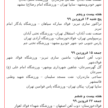
شهر خودرومشهد- سایپا تهران – ورزشگاه امام رضا(ع) مشهد
هفته بیست و پنجم
پنج شنبه ۱۴ فروردین ۹۹
تراكتور سازی تبریز- فولاد مباركه سپاهان – ورزشگاه یادگار امام
تبریز
صنعت نفت آبادان- استقلال تهران– ورزشگاه تختی آبادان
پرسپولیس تهران- فولادخوزستان– ورزشگاه آزادی تهران
پارس جنوبی جم- شهر خودرو مشهد– ورزشگاه تختی جم
جمعه ۱۵ فروردین ۹۹
ذوب آهن اصفهان- ماشین سازی تبریز– ورزشگاه فولاد شهر
فولادشهر
گل گهرسیرجان- شاهین شهرداری بوشهر– ورزشگاه امام علی (ع)
سیرجان
نساجی مازندران- نفت مسجد سلیمان – ورزشگاه شهید وطنی
قائمشهر
سایپا تهران- پیكان تهران– ورزشگاه پاس قوامین تهران
هفته بیست و ششم
جمعه ۲۲ فرودین ۹۹
فولادخوزستان- ذوب آهن اصفهان – ورزشگاه شهداء فولاد اهواز