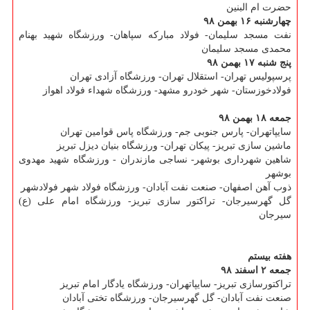
حضرت ام البنین
چهارشنبه ۱۶ بهمن ۹۸
نفت مسجد سلیمان- فولاد مباركه سپاهان- ورزشگاه شهید بهنام
محمدی مسجد سلیمان
پنج شنبه ۱۷ بهمن ۹۸
پرسپولیس تهران- استقلال تهران- ورزشگاه آزادی تهران
فولادخوزستان- شهر خودرو مشهد- ورزشگاه شهداء فولاد اهواز
جمعه ۱۸ بهمن ۹۸
سایپاتهران- پارس جنوبی جم- ورزشگاه پاس قوامین تهران
ماشین سازی تبریز- پیكان تهران- ورزشگاه بنیان دیزل تبریز
شاهین شهرداری بوشهر- نساجی مازندران - ورزشگاه شهید مهدوی
بوشهر
ذوب آهن اصفهان- صنعت نفت آبادان- ورزشگاه فولاد شهر فولادشهر
گل گهرسیرجان- تراكتور سازی تبریز- ورزشگاه امام علی (ع)
سیرجان
هفته بیستم
جمعه ۲ اسفند ۹۸
تراكتورسازی تبریز- سایپاتهران- ورزشگاه یادگار امام تبریز
صنعت نفت آبادان- گل گهرسیرجان- ورزشگاه تختی آبادان