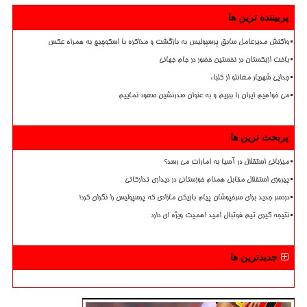
پربیننده ترین ها
واکنش مدیرعامل سابق پرسپولیس به بازگشت و مذاکره با اسکوچیچ به همراه عکس
باخت ازبکستان در نخستین حضور در جام جهانی
جدایی شهریار مغانلو از کلباء
می خواهیم ایران را ببریم و به عنوان صدرنشین صعود نماییم
پربحث ترین ها
میزبانی استقلال در آسیا به امارات می رسد؟
پیروزی استقلال مقابل همنام خوزستانی در دیداری تدارکاتی
دردسر جدید برای سرخپوشان پیام بازیکن مازادی که پرسپولیس را نگران کرد!
نتیجه گیری تیم فوتبال امید اهمیت ویژه ای دارد
جدیدترین ها