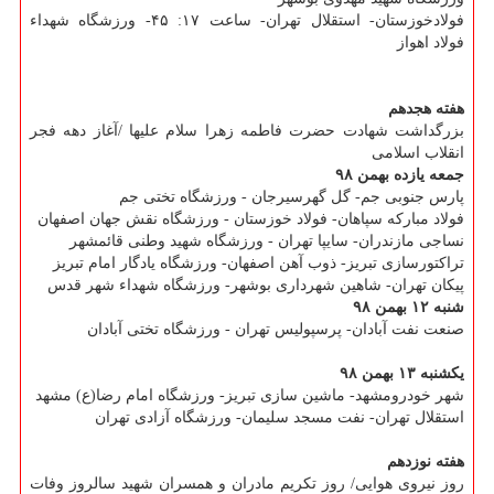
فولادخوزستان- استقلال تهران- ساعت ۱۷: ۴۵- ورزشگاه شهداء
فولاد اهواز
هفته هجدهم
بزرگداشت شهادت حضرت فاطمه زهرا سلام علیها /آغاز دهه فجر
انقلاب اسلامی
جمعه یازده بهمن ۹۸
پارس جنوبی جم- گل گهرسیرجان - ورزشگاه تختی جم
فولاد مباركه سپاهان- فولاد خوزستان - ورزشگاه نقش جهان اصفهان
نساجی مازندران- سایپا تهران - ورزشگاه شهید وطنی قائمشهر
تراكتورسازی تبریز- ذوب آهن اصفهان- ورزشگاه یادگار امام تبریز
پیكان تهران- شاهین شهرداری بوشهر- ورزشگاه شهداء شهر قدس
شنبه ۱۲ بهمن ۹۸
صنعت نفت آبادان- پرسپولیس تهران - ورزشگاه تختی آبادان
یكشنبه ۱۳ بهمن ۹۸
شهر خودرومشهد- ماشین سازی تبریز- ورزشگاه امام رضا(ع) مشهد
استقلال تهران- نفت مسجد سلیمان- ورزشگاه آزادی تهران
هفته نوزدهم
روز نیروی هوایی/ روز تكریم مادران و همسران شهید سالروز وفات