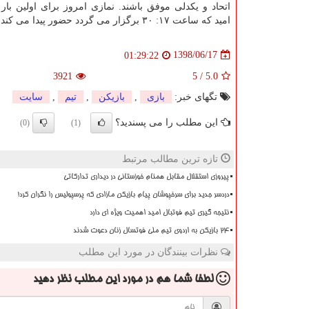
اتحاد و یكدلی موفق باشند. نمازی امروز برای اولین بار 
امید كه ساعت ۱۷: ۳۰ برگزار می گردد حضور پیدا می كند.
1398/06/17
01:29:22
3921
5
/
5.0
تگهای خبر:
بازی
,
بازیكن
,
تیم
,
سایت
این مطلب را می پسندید؟
(0)
(1)
تازه ترین مطالب مرتبط
پیروزی استقلال مقابل همنام خوزستانی در دیداری تدارکاتی
دردسر جدید برای سرخپوشان پیام بازیکن مازادی که پرسپولیس را نگران کرد!
نتیجه گیری تیم فوتبال امید اهمیت ویژه ای دارد
۲۴ بازیکن به اردوی تیم ملی فوتسال زنان دعوت شدند
نظرات بینندگان در مورد این مطلب
لطفا شما هم
در مورد این مطلب
نظر دهید