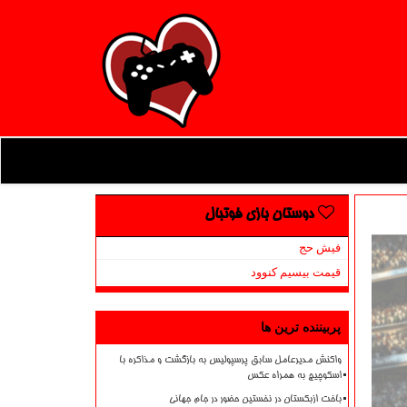
دوستان بازی فوتبال
فیش حج
قیمت بیسیم کنوود
پربیننده ترین ها
واکنش مدیرعامل سابق پرسپولیس به بازگشت و مذاکره با
اسکوچیچ به همراه عکس
باخت ازبکستان در نخستین حضور در جام جهانی