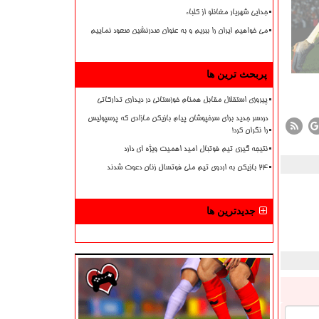
جدایی شهریار مغانلو از کلباء
می خواهیم ایران را ببریم و به عنوان صدرنشین صعود نماییم
پربحث ترین ها
پیروزی استقلال مقابل همنام خوزستانی در دیداری تدارکاتی
دردسر جدید برای سرخپوشان پیام بازیکن مازادی که پرسپولیس
را نگران کرد!
نتیجه گیری تیم فوتبال امید اهمیت ویژه ای دارد
۲۴ بازیکن به اردوی تیم ملی فوتسال زنان دعوت شدند
جدیدترین ها