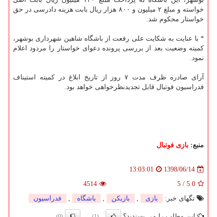
خواسته و مبلغ ۲ میلیون و ۸۰۰ هزار ریال بابت هزینه دادرسی در حق
خواستار محكوم شد.
* با عنایت به شكایت علی رفعت از باشگاه شاهین شهرداری بوشهر،
كمیته وضعیت بعد از بررسی پرونده دعوای خواستار را مردود اعلام
نمود.
آرای صادره ظرف مدت ۷ روز از تاریخ ابلاغ در كمیته استیناف
فدراسیون فوتبال قابل تجدیدنظرخواهی خواهد بود.
منبع:
بازی فوتبال
1398/06/14
13:03:01
4514
5
/
5.0
تگهای خبر:
بازی
,
بازیكن
,
باشگاه
,
فدراسیون
این مطلب را می پسندید؟
(0)
(1)