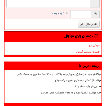
= ۱ بعلاوه ۱
ارسال نظر
دوستان بازی فوتبال
فیش حج
قیمت بیسیم کنوود
پربیننده ترین ها
واکنش مدیرعامل سابق پرسپولیس به بازگشت و مذاکره با اسکوچیچ به همراه عکس
باخت ازبکستان در نخستین حضور در جام جهانی
جدایی شهریار مغانلو از کلباء
می خواهیم ایران را ببریم و به عنوان صدرنشین صعود نماییم