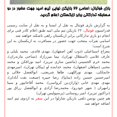
بازی فوتبال: اسامی ۲۲ بازیكن نهایی تیم امید جهت حضور در دو
مسابقه تداركاتی برابر ازبكستان اعلام گردید.
به گزارش بازی فوتبال به نقل از ایسنا و به نقل از سایت رسمی
فدراسیون
فوتبال
، ۲۲ بازیكن تیم ملی امید طبق اعلام كادر فنی برای
انجام دو بازی تداركاتی برابر ازبكستان راهی تاشكند خواهند شد.
اسامی نفرات منتخب جهت حضور در مسافرت به ازبكستان به این
شرح است؛
معراج اسماعیلی (ذوب آهن اصفهان)، مهدی قائدی، محمد بلبلی و
عارف غلامی (استقلال تهران)، نیما میرزازاد (نساجی مازندران)،
محمد خرم الحسینی (ماشین سازی تبریز)، امید نورافكن و محمد
محبی (سپاهان اصفهان)، محمد خدابنده لو (پیكان تهران)، امیرمهدی
جانملكی، مهدی نوراللهی، طاها شریعتی، ابوالفضل جلالی و
امیرحسین حسین زاده (سایپا)، رضا جبیره (صنعت نفت آبادان)،
مهدی مهدی خانی (واراژدین كرواسی)، محمد آقاجانپور و سینا
زامهران ( شهر خودرو)، محمدرضا آزادی و ابوالفضل رزاق پور
(تراكتور تبریز)، امیر روستایی (پرسپولیس تهران)
هم چنین یونس دلفی بازیكن شارلوا در این
سفر
به اردوی تیم امید
اضافه خواهد شد.