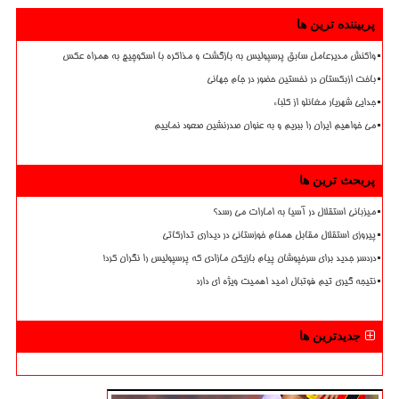
پربیننده ترین ها
واکنش مدیرعامل سابق پرسپولیس به بازگشت و مذاکره با اسکوچیچ به همراه عکس
باخت ازبکستان در نخستین حضور در جام جهانی
جدایی شهریار مغانلو از کلباء
می خواهیم ایران را ببریم و به عنوان صدرنشین صعود نماییم
پربحث ترین ها
میزبانی استقلال در آسیا به امارات می رسد؟
پیروزی استقلال مقابل همنام خوزستانی در دیداری تدارکاتی
دردسر جدید برای سرخپوشان پیام بازیکن مازادی که پرسپولیس را نگران کرد!
نتیجه گیری تیم فوتبال امید اهمیت ویژه ای دارد
جدیدترین ها