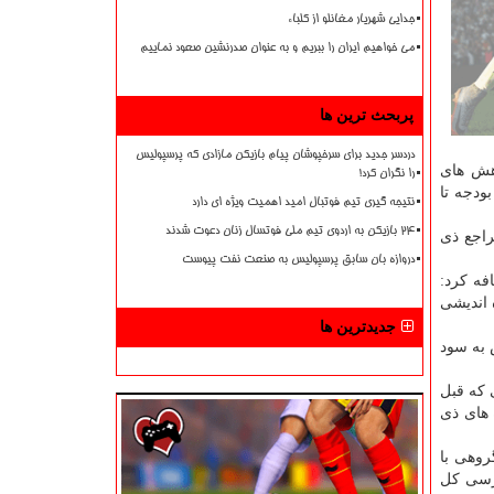
جدایی شهریار مغانلو از کلباء
می خواهیم ایران را ببریم و به عنوان صدرنشین صعود نماییم
پربحث ترین ها
دردسر جدید برای سرخپوشان پیام بازیکن مازادی که پرسپولیس
هش های
را نگران کرد!
 قانونگذار یعنی برپایه بند (هـ) تبصره ۲ قانون بودجه تا
نتیجه گیری تیم فوتبال امید اهمیت ویژه ای دارد
۲۴ بازیکن به اردوی تیم ملی فوتسال زنان دعوت شدند
راجع ذی
دروازه بان سابق پرسپولیس به صنعت نفت پیوست
فه كرد:
اره اندیشی
جدیدترین ها
 به سود
 كه قبل
 های ذی
كارگروهی با
رسی كل