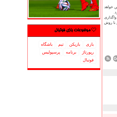
س خواهد
د.
واگذاری
یم با روش
موضوعات بازی فوتبال
بازی
بازیكن
تیم
باشگاه
رپورتاژ
برنامه
پرسپولیس
فوتبال