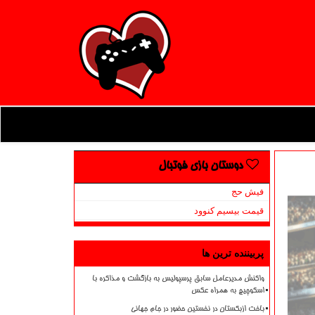
دوستان بازی فوتبال
فیش حج
قیمت بیسیم کنوود
پربیننده ترین ها
واکنش مدیرعامل سابق پرسپولیس به بازگشت و مذاکره با
اسکوچیچ به همراه عکس
باخت ازبکستان در نخستین حضور در جام جهانی