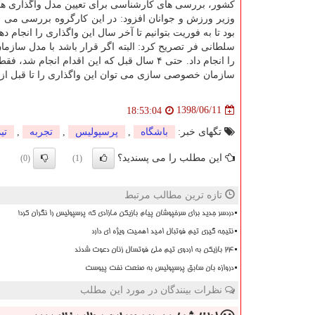
كشور، بررسی های كارشناسی برای تعیین مدل واگذاری هم 
وزیر ورزش و جوانان افزود: در این كارگروه بررسی می 
بود تا به فوریت بتوانیم تا آخر سال این واگذاری را انجام
سلطانی فر تصریح كرد: البته اگر قرار باشد با مدل سازم
را انجام داد. حتی ۴ سال قبل كه این اقدام ا
سازمان خصوصی سازی می توان این واگذاری را تا قبل از ا
1398/06/11
18:53:04
تگهای خبر:
باشگاه
,
پرسپولیس
,
تجربه
,
تی
این مطلب را می پسندید؟
(0)
(1)
تازه ترین مطالب مرتبط
دردسر جدید برای سرخپوشان پیام بازیکن مازادی که پرسپولیس را نگران کرد!
نتیجه گیری تیم فوتبال امید اهمیت ویژه ای دارد
۲۴ بازیکن به اردوی تیم ملی فوتسال زنان دعوت شدند
دروازه بان سابق پرسپولیس به صنعت نفت پیوست
نظرات بینندگان در مورد این مطلب