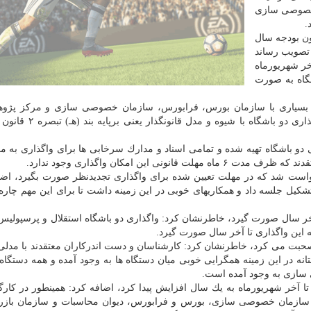
 خصوصی سازی
.
ون بودجه سال
در بند (هـ) تبصره ۲ قانون بودجه سال ۹۸ به تصویب رساند
خر شهریورماه
ز سهام دو باشگاه به صورت
ت بسیاری با سازمان بورس، فرابورس، سازمان خصوصی سازی و مركز پژو
ها این بود كه واگذاری دو باشگاه با شیوه و مدل
 دو باشگاه تهیه شده و تمامی اسناد و مدارك سرخابی ها برای واگذاری به م
این امكان واگذاری وجود ندارد.
رخواست شد كه در مهلت تعیین شده برای واگذاری تجدیدنظر صورت بگیرد، اضا
كمیسیون اصل ۴۴ قانون اساسی تشكیل جلسه داد و همكاریهای خوبی در این زمینه داشت تا برای این مهم چ
 آخر سال صورت گیرد، خاطرنشان كرد: واگذاری دو باشگاه استقلال و پرسپولیس
 این واگذاری تا آخر سال صورت گیرد.
صحبت می كرد، خاطرنشان كرد: كارشناسان و دست اندركاران معتقدند با مدلی
تانه در این زمینه همگرایی خوبی میان دستگاه ها به وجود آمده و همه دستگاه
ازی به وجود آمده است.
با اشاره به اینكه بر این اساس، زمان ۶ ماهه تا آخر شهریورماه به یك سال افزایش پیدا كرد، اضافه كرد: همینطور در 
 سازمان خصوصی سازی، بورس و فرابورس، دیوان محاسبات و سازمان باز