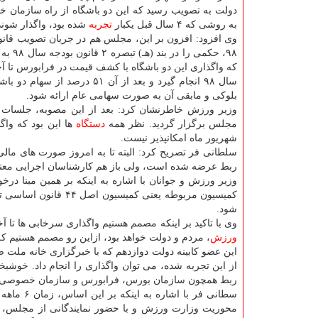
دولت به تصویب رسید كه این دو باشگاه از راه سازمان
به روشی كه ۴ سال قبل یكبار
تجربه
شده بود، واگذار شوند
وی افزود: افزون بر این، مجلس هم در جریان تصویب قان
۹۸، حكمی را 
كه واگذاری این دو باشگاه با كشف قیمت در فرابورس تا آ
سال ۹۸ انجام گیرد و بعد از آن ۵۱ درصد ا
بلوكی و مابقی آن به صورت سهامی عام ارائه شود.
وزیر ورزش خاطرنشان كرد: بعد از این مصوبه، جلسا
مجلس برگزار گردید. نظر همه
دستگاه
شهریور ماه امكانپذیر نیست.
سلطانی فر تصریح كرد: البته تا به امروز صورت های مالی
ربط عرضه شده است، ولی باز هم كارشناسان اجرایی معتقدند كه ظرف مدت ۶ ماه مهلت قانونی 
وزیر ورزش و جوانان با اشاره به اینكه بر همین مبنا د
كمیسیون مربوطه یعنی 
شود.
وی با تاكید بر اینكه مصمم هستیم واگذاری سرخابی ها تا
ورزش
، مردم و دولت خواهد بود، ازاین رو مصمم هستیم كه
این عضو كابینه دولت دوازدهم كه با خبرگزاری خانه ملت 
از این تجربه شده، می توان واگذاری را انجام داد. خوشبخ
ربط همچون سازمان بورس، فرابورس و سازمان خصوصی س
سطانی فر 
محوریت وزارت ورزش و با حضور نمایندگانی از مجلس،