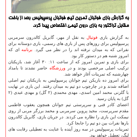
به گزارش بازی فوتبال تمرین تیم فوتبال پرسپولیس بعد از باخت
مقابل تراكتور به بازی درون تیمی اختصاص پیدا كرد.
به گزارش بازی
فوتبال
به نقل از مهر، گابریل كالدرون سرمربی
پرسپولیس برای روزهای پس از بازی های رسمی، بازی دوستانه برای
نفراتی كه به میدان نرفته اند را در نظر می گیرد.
برنامه
ای كه
امروز شنبه هم در دستور كار بود.
برای بازی و تمرین امروز كه از ساعت ۱۱: ۳۰ آغاز شد، بازیكنان
تركیب اصلی مرخصی بودند و در
ورزشگاه
حاضر نشدند تا بامداد
چهارشنبه كه تمرینات آغاز خواهد شد.
برای امروز ده بازیكن تیم جوانان پرسپولیس به بازیكنان تیم اصلی
اضافه شدند و در چارچوب دو تیم به میدان رفتند. این بازی در نهایت
با گلزنی محمد امین اسدی، مهدی محمدی (۲ گل) و مهدی عبدی (۲
گل) به پایان رسید.
اعضای كادر فنی و سرپرستی تیم جوانان همچون یعقوب فاطمی
مقدم سرپرست، مجید پروین سرمربی و محمد برزگر مربی از روی
نیمكت این بازی را نظاره می كردند. در جریان بازی، گابریل كالدرون
بارها نفرات بین دو تیم را جابجا كرد.
تمرینات پرسپولیس در سه روز آینده با عنایت به تعطیلی رقابت های
لیگ، تعطیل خواهد بود.