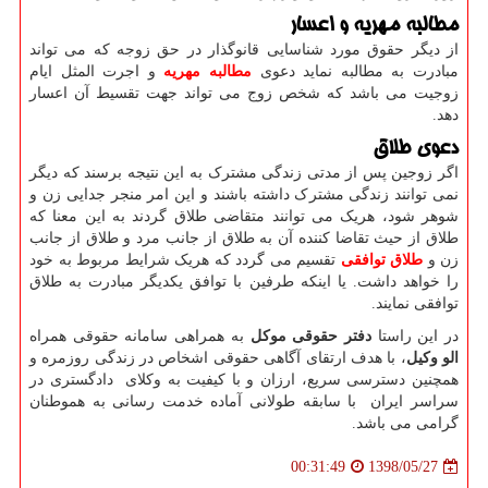
مطالبه مهریه و اعسار
از دیگر حقوق مورد شناسایی قانوگذار در حق زوجه که می تواند
مبادرت به مطالبه نماید دعوی
مطالبه مهریه
و اجرت المثل ایام
زوجیت می باشد که شخص زوج می تواند جهت تقسیط آن اعسار
دهد.
دعوی طلاق
اگر زوجین پس از مدتی زندگی مشترک به این نتیجه برسند که دیگر
نمی توانند زندگی مشترک داشته باشند و این امر منجر جدایی زن و
شوهر شود، هریک می توانند متقاضی طلاق گردند به این معنا که
طلاق از حیث تقاضا کننده آن به طلاق از جانب مرد و طلاق از جانب
زن و
طلاق توافقی
تقسیم می گردد که هریک شرایط مربوط به خود
را خواهد داشت. یا اینکه طرفین با توافق یکدیگر مبادرت به طلاق
توافقی نمایند.
در این راستا
دفتر حقوقی موکل
به همراهی سامانه حقوقی همراه
الو وکیل
، با هدف ارتقای آگاهی حقوقی اشخاص در زندگی روزمره و
همچنین دسترسی سریع، ارزان و با کیفیت به وکلای دادگستری در
سراسر ایران با سابقه طولانی آماده خدمت رسانی به هموطنان
گرامی می باشد.
1398/05/27
00:31:49