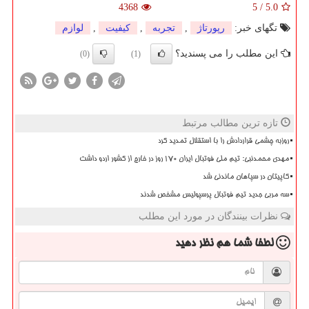
4368
5
/
5.0
تگهای خبر:
رپورتاژ
,
تجربه
,
كیفیت
,
لوازم
این مطلب را می پسندید؟
(0)
(1)
تازه ترین مطالب مرتبط
روزبه چشمی قراردادش را با استقلال تمدید کرد
مهدی محمدنبی: تیم ملی فوتبال ایران 170 روز در خارج از کشور اردو داشت
کاپیتان در سپاهان ماندنی شد
سه مربی جدید تیم فوتبال پرسپولیس مشخص شدند
نظرات بینندگان در مورد این مطلب
لطفا شما هم
نظر دهید