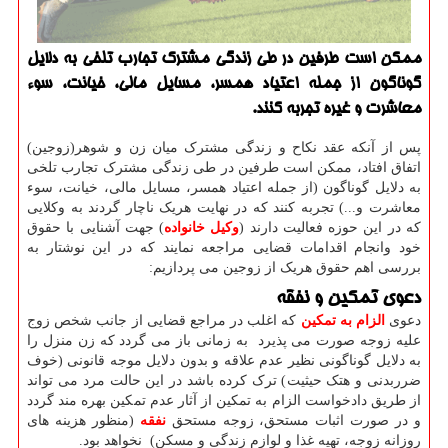
ممكن است طرفین در طی زندگی مشترك تجارب تلخی به دلایل
گوناگون از جمله اعتیاد همسر، مسایل مالی، خیانت، سوء
معاشرت و غیره تجربه كنند.
پس از آنکه عقد نکاح و زندگی مشترک میان زن و شوهر(زوجین)
اتفاق افتاد، ممکن است طرفین در طی زندگی مشترک تجارب تلخی
به دلایل گوناگون (از جمله اعتیاد همسر، مسایل مالی، خیانت، سوء
معاشرت و...) تجربه کنند که در نهایت هریک ناچار گردند به وکلایی
که در این حوزه فعالیت دارند (
وکیل خانواده
) جهت آشنایی با حقوق
خود وانجام اقدامات قضایی مراجعه نمایند که در این نوشتار به
بررسی اهم حقوق هریک از زوجین می پردازیم:
دعوی تمکین و نفقه
دعوی
الزام به تمکین
که اغلب در مراجع قضایی از جانب شخص زوج
علیه زوجه صورت می پذیرد به زمانی باز می گردد که زن منزل را
به دلایل گوناگونی نظیر عدم علاقه و بدون دلایل موجه قانونی (خوف
ضرربدنی و هتک حیثیت) ترک کرده باشد در این حالت مرد می تواند
از طریق دادخواست الزام به تمکین از آثار عدم تمکین بهره مند گردد
و در صورت اثبات مستحق، زوجه مستحق
نفقه
(منظور هزینه های
روزانه زوجه، تهیه غذا و لوازم زندگی و مسکن) نخواهد بود.