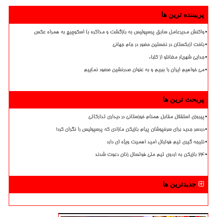
پربیننده ترین ها
واکنش مدیرعامل سابق پرسپولیس به بازگشت و مذاکره با اسکوچیچ به همراه عکس
باخت ازبکستان در نخستین حضور در جام جهانی
جدایی شهریار مغانلو از کلباء
می خواهیم ایران را ببریم و به عنوان صدرنشین صعود نماییم
پربحث ترین ها
پیروزی استقلال مقابل همنام خوزستانی در دیداری تدارکاتی
دردسر جدید برای سرخپوشان پیام بازیکن مازادی که پرسپولیس را نگران کرد!
نتیجه گیری تیم فوتبال امید اهمیت ویژه ای دارد
۲۴ بازیکن به اردوی تیم ملی فوتسال زنان دعوت شدند
جدیدترین ها