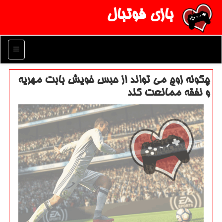
بازی فوتبال
منو
چگونه زوج می تواند از حبس خویش بابت مهریه
و نفقه ممانعت كند