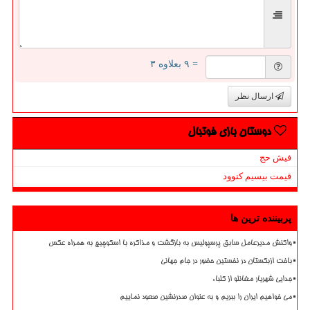
= ۹ بعلاوه ۳
ارسال نظر
دوستان بازی فوتبال
فیش حج
قیمت بیسیم کنوود
پربیننده ترین ها
واکنش مدیرعامل سابق پرسپولیس به بازگشت و مذاکره با اسکوچیچ به همراه عکس
باخت ازبکستان در نخستین حضور در جام جهانی
جدایی شهریار مغانلو از کلباء
می خواهیم ایران را ببریم و به عنوان صدرنشین صعود نماییم