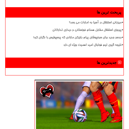
پربحث ترین ها
میزبانی استقلال در آسیا به امارات می رسد؟
پیروزی استقلال مقابل همنام خوزستانی در دیداری تدارکاتی
دردسر جدید برای سرخپوشان پیام بازیکن مازادی که پرسپولیس را نگران کرد!
نتیجه گیری تیم فوتبال امید اهمیت ویژه ای دارد
جدیدترین ها