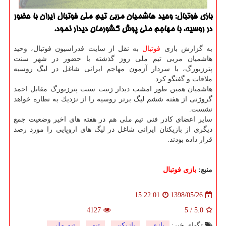
بازی فوتبال: وحید هاشمیان مربی تیم ملی فوتبال ایران با حضور
در روسیه، با مهاجم ملی پوش كشورمان دیدار نمود.
به گزارش بازی
فوتبال
به نقل از سایت فدراسیون فوتبال، وحید
هاشمیان مربی تیم ملی روز گذشته با حضور در شهر سنت
پترزبورگ، با سردار آزمون مهاجم ایرانی شاغل در لیگ روسیه
ملاقات و گفتگو كرد.
هاشمیان همین طور امشب دیدار زنیت سنت پترزبورگ مقابل احمد
گروژنی از هفته ششم لیگ برتر روسیه را از نزدیك به نظاره خواهد
نشست.
سایر اعضای كادر فنی تیم ملی هم در هفته های اخیر وضعیت جمع
دیگری از بازیكنان ایرانی شاغل در لیگ های اروپایی را مورد رصد
قرار داده بودند.
منبع:
بازی فوتبال
1398/05/26
15:22:01
4127
5
/
5.0
تگهای خبر:
بازی
,
بازیكن
,
تیم
,
تیم ملی