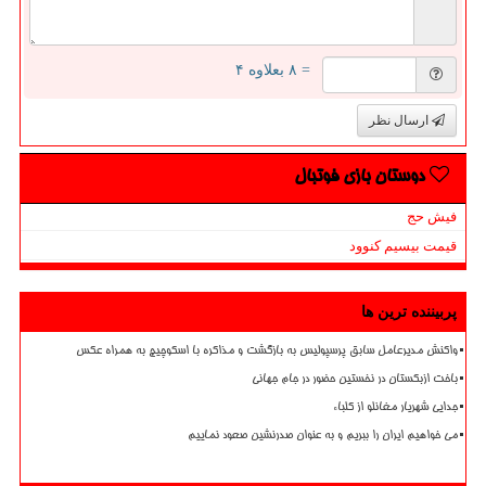
= ۸ بعلاوه ۴
ارسال نظر
دوستان بازی فوتبال
فیش حج
قیمت بیسیم کنوود
پربیننده ترین ها
واکنش مدیرعامل سابق پرسپولیس به بازگشت و مذاکره با اسکوچیچ به همراه عکس
باخت ازبکستان در نخستین حضور در جام جهانی
جدایی شهریار مغانلو از کلباء
می خواهیم ایران را ببریم و به عنوان صدرنشین صعود نماییم