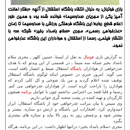
بازی فوتبال: به دنبال انتقاد باشگاه استقلال از آنچه «رفتار اهانت
آمیز یكی از مجریان صداوسیما» خوانده شده بود و همین طور
اعلام قطع روابط این باشگاه فرهنگی ورزشی با صداوسیما تا زمان
«عذرخواهی رسمی»، مجری «سلام بامداد بخیر» شبكه سه با
انتشار فیلمی، رسما از استقلال و هواداران این باشگاه عذرخواهی
نمود.
به گزارش بازی
فوتبال
به نقل از ایسنا، حسین كلهر ـ مجری سلام
بامداد بخیر شبكه سه سیما ـ در قسمتی از این ویدئو كه با هدف
عذرخواهی از هواداران
باشگاه
استقلال ضبط و انتشار یافته است،
می گوید: امروز خبری در خصوص اینكه لوگوی باشگاه استقلال
توقیف شده اعلام گردید و من یك شوخی و كل كلی كردم كه
هوادارن را ناراحت كرده است. از هواداران عذرخواهی می كنم.
رسما و قلبا قصد بی احترامی نداشتم چون با عوامل
برنامه
همچون
كارگردان و تهیه كننده در پشت صحنه كُری خوانی داریم.
وی سپس با بیان مراتب عذرخواهی خود از باشگاه استقلال، ابراز
امیدواری كرد، افتخارات این باشگاه و ارتش دو ستاره، بیشتر و
بیشتر شود و پرچمش روز به روز بالا بیاید و ستاره های بیشتری
بگیرد.
مجری «سلام بامداد بخیر» درانتها اظهار داشت: در این برنامه، هرگاه