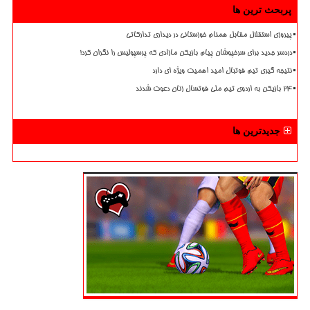
پربحث ترین ها
پیروزی استقلال مقابل همنام خوزستانی در دیداری تدارکاتی
دردسر جدید برای سرخپوشان پیام بازیکن مازادی که پرسپولیس را نگران کرد!
نتیجه گیری تیم فوتبال امید اهمیت ویژه ای دارد
۲۴ بازیکن به اردوی تیم ملی فوتسال زنان دعوت شدند
جدیدترین ها