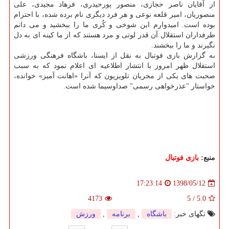
از آقایان ناصر حجازی، منصور پورحیدری، فرهاد مجیدی، علی
منصوریان، امیر قلعه نوعی و هر فرد دیگری نام برده شده، با احترام
بوده است. امیدوارم این شوخی و كُری ما را ببخشید و می دانم
طرفداران استقلال آن قدر لوتی و مرد هستند كه از ما كینه ای به دل
نگیرند و ما را ببخشند.
به گزارش بازی فوتبال به نقل از ایسنا، باشگاه فرهنگی ورزشی
استقلال ظهر امروز با انتشار اطلاعیه ای اعلام نمود كه به سبب
صحبت های یكی از مجریان تلویزیون كه آنرا «اهانت آمیز» خوانده،
خواستار "عذرخواهی رسمی" صداوسیما شده است.
منبع:
بازی فوتبال
1398/05/12
17:23:14
4173
5
/
5.0
تگهای خبر:
باشگاه
,
برنامه
,
ورزش