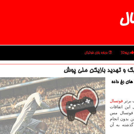
ال
رپورتاژ
درباره بازی فوتبال
گ و تهدید بازیكن ملی پوش
های رخ داده
گ برتر
فوتسال
 این اتفاقات
 فوتسال مس
 بدون انجام
گذشته به آن