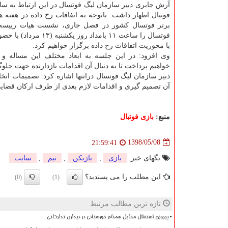
آرش جابری دبیر سازمان لیگ فوتسال در این ارتباط به س
برتر فوتسال كشور در فصل جاری، نشست هیات رییسه 
فوتسال را ساعت ۱۱ بامداد روز یكشنب
با محوریت اتفاقات رخ داده برگزار خواهیم كرد.
وی افزود: در این جلسه به ابعاد مختلف این مساله و 
خواهیم پرداخت تا به دنبال آن اقدامات بازدارنده جهت جل
دبیر سازمان لیگ فوتسال درانتها اشاره كرد: تصمیمات ات
آن تصمیم گیری و اقدامات لازم بعدی از طرف اركان قضا
منبع:
بازی فوتبال
1398/05/08
21:59:41
تگهای خبر:
بازی
,
بازیكن
,
تیم
,
سایت
این مطلب را می پسندید؟
(0)
(1)
تازه ترین مطالب مرتبط
پیروزی استقلال مقابل همنام خوزستانی در دیداری تدارکاتی