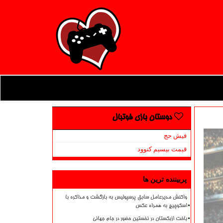
دوستان بازی فوتبال
فیش حج
قیمت بیسیم کنوود
پربیننده ترین ها
واکنش مدیرعامل سابق پرسپولیس به بازگشت و مذاکره با
اسکوچیچ به همراه عکس
باخت ازبکستان در نخستین حضور در جام جهانی