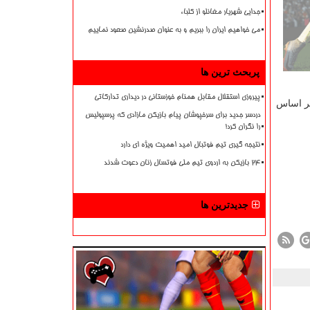
جدایی شهریار مغانلو از کلباء
می خواهیم ایران را ببریم و به عنوان صدرنشین صعود نماییم
پربحث ترین ها
پیروزی استقلال مقابل همنام خوزستانی در دیداری تدارکاتی
بر اساس
دردسر جدید برای سرخپوشان پیام بازیکن مازادی که پرسپولیس
را نگران کرد!
نتیجه گیری تیم فوتبال امید اهمیت ویژه ای دارد
۲۴ بازیکن به اردوی تیم ملی فوتسال زنان دعوت شدند
جدیدترین ها