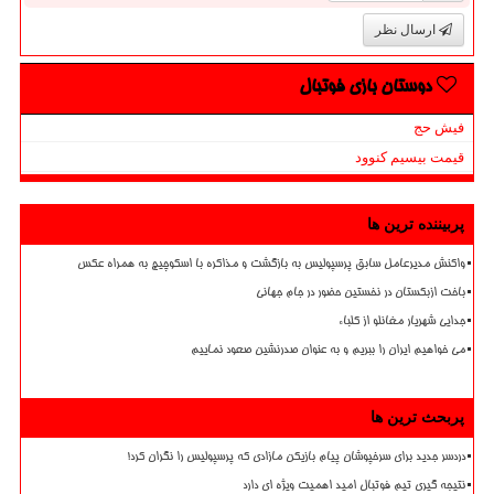
ارسال نظر
دوستان بازی فوتبال
فیش حج
قیمت بیسیم کنوود
پربیننده ترین ها
واکنش مدیرعامل سابق پرسپولیس به بازگشت و مذاکره با اسکوچیچ به همراه عکس
باخت ازبکستان در نخستین حضور در جام جهانی
جدایی شهریار مغانلو از کلباء
می خواهیم ایران را ببریم و به عنوان صدرنشین صعود نماییم
پربحث ترین ها
دردسر جدید برای سرخپوشان پیام بازیکن مازادی که پرسپولیس را نگران کرد!
نتیجه گیری تیم فوتبال امید اهمیت ویژه ای دارد