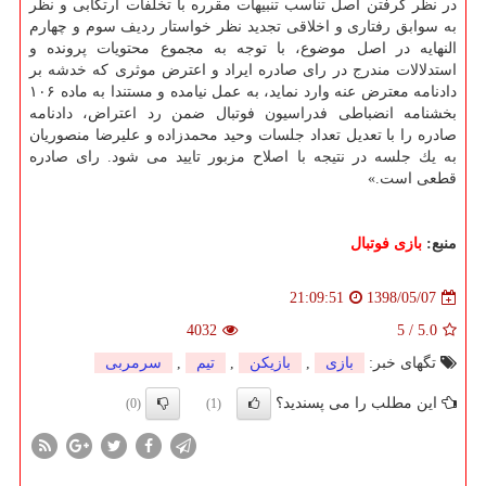
در نظر گرفتن اصل تناسب تنبیهات مقرره با تخلفات ارتكابی و نظر
به سوابق رفتاری و اخلاقی تجدید نظر خواستار ردیف سوم و چهارم
النهایه در اصل موضوع، با توجه به مجموع محتویات پرونده و
استدلالات مندرج در رای صادره ایراد و اعترض موثری كه خدشه بر
دادنامه معترض عنه وارد نماید، به عمل نیامده و مستندا به ماده ۱۰۶
بخشنامه انضباطی فدراسیون فوتبال ضمن رد اعتراض، دادنامه
صادره را با تعدیل تعداد جلسات وحید محمدزاده و علیرضا منصوریان
به یك جلسه در نتیجه با اصلاح مزبور تایید می شود. رای صادره
قطعی است.»
منبع:
بازی فوتبال
1398/05/07
21:09:51
4032
5
/
5.0
تگهای خبر:
بازی
,
بازیكن
,
تیم
,
سرمربی
این مطلب را می پسندید؟
(0)
(1)