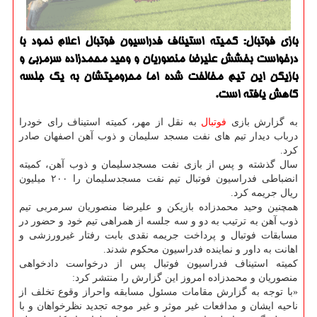
بازی فوتبال: كمیته استیناف فدراسیون فوتبال اعلام نمود با
درخواست بخشش علیرضا منصوریان و وحید محمدزاده سرمربی و
بازیكن این تیم مخالفت شده اما محرومیتشان به یك جلسه
كاهش یافته است.
به گزارش بازی
فوتبال
به نقل از مهر، كمیته استیناف رای خودرا
درباب دیدار تیم های نفت مسجد سلیمان و ذوب آهن اصفهان صادر
كرد.
سال گذشته و پس از بازی نفت مسجدسلیمان و ذوب آهن، كمیته
انضباطی فدراسیون فوتبال تیم نفت مسجدسلیمان را ۲۰۰ میلیون
ریال جریمه كرد.
همچنین وحید محمدزاده بازیكن و علیرضا منصوریان سرمربی تیم
ذوب آهن به ترتیب به دو و سه جلسه از همراهی تیم خود و حضور در
مسابقات فوتبال و پرداخت جریمه نقدی بابت رفتار غیرورزشی و
اهانت به داور و نماینده فدراسیون محكوم شدند.
كمیته استیناف فدراسیون فوتبال پس از درخواست دادخواهی
منصوریان و محمدزاده امروز این گزارش را منتشر كرد:
«با توجه به گزارش مقامات مسئول مسابقه واحراز وقوع تخلف از
ناحیه ایشان و مدافعات غیر موثر و غیر موجه تجدید نظرخواهان و با