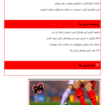
باخت ازبکستان در نخستین حضور در جام جهانی
می خواهیم ایران را ببریم و به عنوان صدرنشین صعود نماییم
پربحث ترین ها
نتیجه گیری تیم فوتبال امید اهمیت ویژه ای دارد
۲۴ بازیکن به اردوی تیم ملی فوتسال زنان دعوت شدند
دروازه بان سابق پرسپولیس به صنعت نفت پیوست
AI وارد داوری فوتبال ایران شد
جدیدترین ها