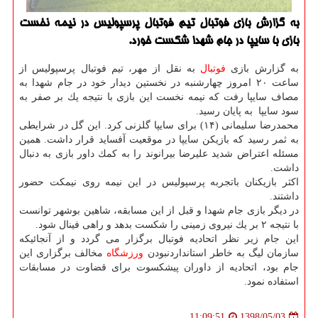
به گزارش بازی فوتبال تیم فوتبال پرسپولیس در نیمه نخست
بازی با سایپا در جام شهدا شكست خورد.
به گزارش بازی
فوتبال
به نقل از مهر، تیم فوتبال پرسپولیس از
ساعت ۲۰ امروز چهارشنبه در نخستین دیدار خود در جام شهدا به
مصاف سایپا رفت كه نیمه نخست این بازی با نتیجه یك بر صفر به
سود سایپا ‏‬ به پایان رسید.
محمدرضا سلیمانی (۱۴) برای سایپا گلزنی كرد. این گل در شرایطی
به ثمر رسید كه بازیكن سایپا در موقعیت آفساید قرار داشت. همین
مسئله اعتراض شدید علیرضا بیرانوند را به كمك داور بازی به دنبال
داشت.
اكثر بازیكنان باتجربه پرسپولیس در این نیمه روی نیمكت حضور
داشتند.
در دیگر بازی جام شهدا و قبل از این مسابقه، شاهین بوشهر توانست
با نتیجه ۲ بر یك نیروی زمینی را شكست بدهد و راهی فینال شود.
این جام زیر نظر اتحادیه فوتبال برگزار می گردد و از آنجائیكه
سازمان لیگ به خاطر استانداردنبودن
ورزشگاه
مخالف برگزاری این
جام بود، اتحادیه از داوران پیشكسوت برای قضاوت در مسابقات
استفاده نمود.
1398/05/03
11:09:51