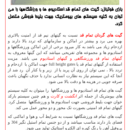
بازی فوتبال: گیت های تمام قد استادیوم ها و ورزشگاهها را می
توان به كلیه سیستم های بیومتریك جهت بلیط فروشی متصل
كرد.
گیت های گردان تمام قد
نسبت به گیتهای نیم قد از امنیت بالاتری
بهره می برد و بیشتر در اماکن و سازمانهای که تردد بالا دارند و
ازدحام زیاد می باشد به کار میرود برخی از این اماکن ورزشگاهها و
استادیوم ها و مجموعه های تفریحی میباشد که این گیتها معروف به
گیتهای تمام قد ورزشگاهی و گیتهای استادیوم
می باشد. مزیت
استفاده از گیتهای تمام قد یا
full height gates
جهت اماکن با ازدحام و
تردد بالا ، نمی توان از روی آن پرید یا از زیر و یا کنار آن رد شد از
آنجا که این سیستم نیاز به نظارت انسانی ندارد با حذف نگهبان باعث
صرفه جویی در هزینه ها و دقت بالا می شود.
گیت های تمام قد استادیوم ها و ورزشگاهها را میتوان به کلیه سیستم
های بیومتریک از جمله اثر
انگشت و کارت
و هم چنین سیستم بارکد
خوان جهت بلیط فروشی جهت استادیوم ها و ورزشگاهها متصل کرد.
گیتهای تمام قد امنیتی بصورت تک محور و دو محور عمل می کند.
گیت های تمام قد ورزشگاهها نسبت به شرایط آب و هوا و اماکنی که
فضای باز دارند مناسب میباشد و از دو جنس تمام استیل نگیر 304 و
پروفیل آهن با رنگ کوره ای الکترو استاتیک تولید می شود.