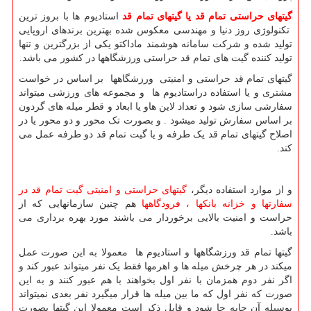
گیتهای حراستی تمام قد یا گیتهای تمام قد
استادیوم ها با بروز ترین
تکنولوژی روز دنیا و مهندسی معکوس شده بهترین برندهای اروپایی
تولید شده و شرکت سامانه هوشمند ماداکتو یکی از بزرگترین و تنها
تولید کننده گیت های تمام قد حراستی ورزشگاهها در کشور می باشد.
گیتهای تمام قد حراستی و امنیتی ورزشگاهها بر اساس در خواست
مشتری و یا استفاده دراستادیوم ها و مجموعه های ورزشی میتواند
سفارشی سازی شود و تعداد لاین هاو یا ابعاد و قطر میله های گردون
بر اساس سفارش تولید میشود . و بصورت تک محور و دو محور یا در
اصلاح گیتهای تمام قد یک طرفه و یا گیت تمام قد دو طرفه عمل می
کند.
و از موارد استفاده دیگر،
گیتهای حراستی و امنیتی گیت تمام قد در
سفارتها و خزانه بانکها ، فرودگاهها
هم چنین سازمانهایی که از
حراست و امنیت بالایی برخوردار می باشند مورد بهره برداری می
باشد.
گیتها تمام قد ورزشگاهها و استادیوم ها معمولا به این صورت عمل
میکند در هر چرخش میله ها و اهرمها فقط یک نفر میتواند عبور کند و
اگر نفر دوم همزمان با نفر اول بخواهند با هم عبور کنند و به این
صورت که نفر اول که ما بین میله ها قرار میگیرد نفر بعدی نمیتواند
بوسیله آن جابه جا شود و قابل ذکر است معمولا این گیتها بصورت