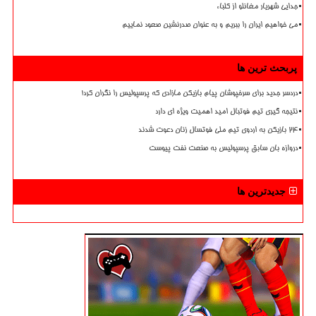
جدایی شهریار مغانلو از کلباء
می خواهیم ایران را ببریم و به عنوان صدرنشین صعود نماییم
پربحث ترین ها
دردسر جدید برای سرخپوشان پیام بازیکن مازادی که پرسپولیس را نگران کرد!
نتیجه گیری تیم فوتبال امید اهمیت ویژه ای دارد
۲۴ بازیکن به اردوی تیم ملی فوتسال زنان دعوت شدند
دروازه بان سابق پرسپولیس به صنعت نفت پیوست
جدیدترین ها