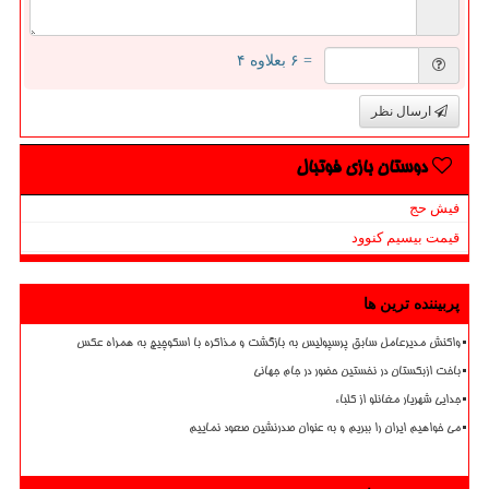
= ۶ بعلاوه ۴
ارسال نظر
دوستان بازی فوتبال
فیش حج
قیمت بیسیم کنوود
پربیننده ترین ها
واکنش مدیرعامل سابق پرسپولیس به بازگشت و مذاکره با اسکوچیچ به همراه عکس
باخت ازبکستان در نخستین حضور در جام جهانی
جدایی شهریار مغانلو از کلباء
می خواهیم ایران را ببریم و به عنوان صدرنشین صعود نماییم