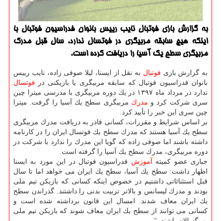
به گزارش بازی فوتبال نایب رییس بانوان فدراسیون فوتبال با
اینكه هیچ سابقه مربیگری در فوتسال ندارد، سال قبل مدرك
مربیگری سطح یك آسیا را دریافت كرده است.
به گزارش بازی
فوتبال
به نقل از ایسنا، لیلا صوفی زاده، نایب رییس
بانوان فدراسیون فوتبال كه سابقه مربیگری یا بازیكنی در
فوتسال
ندارد در مرداد ماه ۱۳۹۷ در یك دوره مربیگری با مدرسی میترا چین
سری شركت كرد و
مدرك
مربیگری سطح یك آسیا را گرفت. میترا
چین سری این خبر را تأیید كرد.
بر اساس شرایط و مقررات، كسانی قادر به دریافت مدرك مربیگری
سطح یك آسیا هستند كه مدرك سطح یك فوتسال ایران را در كارنامه
داشته باشند اما صوفی زاده كه گویا این مدرك را ندارد با شركت در
دوره مربیگری، مدرك سطح یك آسیا را گرفته است.
جباری عضو كمیته
آموزش
فدراسیون فوتبال در این مورد به ایسنا
اظهار داشت: سطح یك آسیا، سطح یك ایران می خواهد اما تا سال
قبل استثنائاتی داشتیم در خصوص اینكه كسانی كه بازیكن تیم ملی
بودند و مدرك لیسانس و بالاتر تربیت بدنی را داشتند. گذراندن سطح
یك ایران معاف شدند. امسال این قانون برداشته شده است و
كسانی می توانند از سطح یك ایران معاف شوند كه بازیكن تیم ملی
بزرگسالان باشند. "