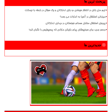
پربحث ترین ها
تیم ملی زنان در انتظار فیفادی دو بازی تدارکاتی و یک سؤال در رابطه با نیمکت
میزبانی استقلال در آسیا به امارات می رسد؟
پیروزی استقلال مقابل همنام خوزستانی در دیداری تدارکاتی
دردسر جدید برای سرخپوشان پیام بازیکن مازادی که پرسپولیس را نگران کرد!
جدیدترین ها