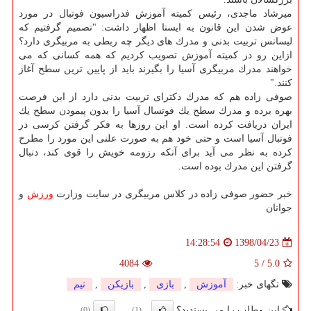
میرشاد ماجدی، رئیس كمیته آموزش فدراسیون فوتبال در مورد
عوض شدن این قانون به ایسنا اظهار داشت: "تصمیم گرفتیم كه
لیسانس تربیت بدنی و مدرك های دیگر چه ربطی به مربیگری دارد؟
ازاین رو در كمیته آموزش تصویب كردیم كه همه كسانی كه می
خواهند مدرك مربیگری آسیا را بگیرند باید از پایین ترین سطح آغاز
كنند."
صوفی زاده هم كه مدرك دكترای تربیت بدنی دارد از این فرصت
بهره برده و مدرك سطح یك فوتسال آسیا را بدون پیمودن سطح یك
ایران دریافت كرده است. او این روزها به فكر گرفتن كرسی در
فوتبال آسیا است و حتی خود هم به صورت علنی این مورد را مطرح
كرده به نظر می آید برای آنكه رزومه خویش را قوی كند، دنبال
گرفتن این مدرك بوده است.
خبر حضور صوفی زاده در كلاس مربیگری در سایت وزارت
ورزش
و
جوانان
1398/04/23
14:28:54
4084
5
/
5.0
تگهای خبر:
آموزش
,
بازی
,
بازیكن
,
تیم
این مطلب را می پسندید؟
(0)
(1)