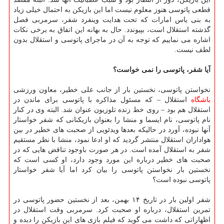
قطعی پاتوسی هنوز معلوم نیست اما این بازیكن به احتمال خیلی زیاد
به بنی یاس امارات كه تحت هدایت وینفرد شفر، سرمربی فصل
گذشته استقلال است، بپیوندد. حال به بهانه این اتفاق به برخی نكات
اشاره می نماییم كه توجه به آن در ماجرای پاتوسی و استقلال بدون
لطف نیست.
آیا شفر، پاتوسی را نمی خواست؟
نخواستن پاتوسی، نخستین بار از جانب علی خطیر، معاون ورزشی
باشگاه
استقلال – كه مسئول مذاكره با پاتوسی برای ماندن در
استقلال هم بود – روی خط زنده تلوزیون عنوان شد. البته وی در كنار
نام پاتوسی، نام ایسما و منشا را بعنوان بازیكنانی كه شفر خواستار
آنها نبوده، آورد در حالیكه بعدها ویدئویی از صحبت های خطیر در بین
هواداران استقلال منتشر گردید كه او ادعا نمود، منشا با نظر مستقیم
شفر به استقلال آمده است. در هر صورت باوجود تناقض هایی كه در
صحبت های خطیر درباره این مورد وجود دارد، او كسی است كه
نخستین بار نخواستن پاتوسی را بیان كرد اما آیا شفر خواستار
پاتوسی نبوده است؟
شفر اولین بار در تاریخ ۱۴ بهمن، بعد از نخستین حضور پاتوسی در
تمرین استقلال، درباره او صحبت كرد. سرمربی وقت استقلال در
اظهاراتی كه داشت می گوید كه فیلم بازی های این بازیكن را دیده و