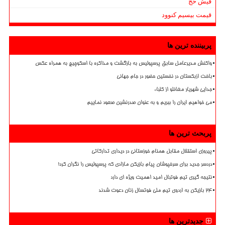
فیش حج
قیمت بیسیم کنوود
پربیننده ترین ها
واکنش مدیرعامل سابق پرسپولیس به بازگشت و مذاکره با اسکوچیچ به همراه عکس
باخت ازبکستان در نخستین حضور در جام جهانی
جدایی شهریار مغانلو از کلباء
می خواهیم ایران را ببریم و به عنوان صدرنشین صعود نماییم
پربحث ترین ها
پیروزی استقلال مقابل همنام خوزستانی در دیداری تدارکاتی
دردسر جدید برای سرخپوشان پیام بازیکن مازادی که پرسپولیس را نگران کرد!
نتیجه گیری تیم فوتبال امید اهمیت ویژه ای دارد
۲۴ بازیکن به اردوی تیم ملی فوتسال زنان دعوت شدند
جدیدترین ها