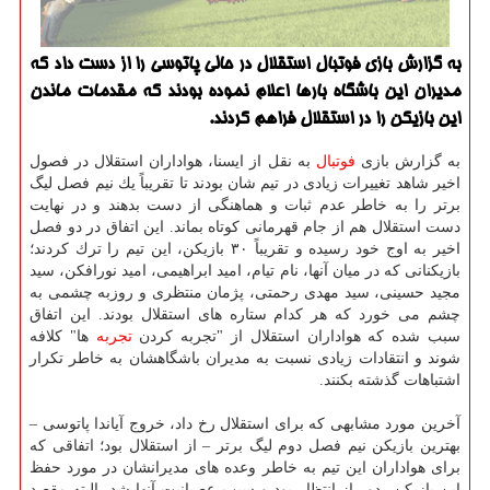
به گزارش بازی فوتبال استقلال در حالی پاتوسی را از دست داد كه
مدیران این باشگاه بارها اعلام نموده بودند كه مقدمات ماندن
این بازیكن را در استقلال فراهم كردند.
به گزارش بازی
فوتبال
به نقل از ایسنا، هواداران استقلال در فصول
اخیر شاهد تغییرات زیادی در تیم شان بودند تا تقریباً یك نیم فصل لیگ
برتر را به خاطر عدم ثبات و هماهنگی از دست بدهند و در نهایت
دست استقلال هم از جام قهرمانی كوتاه بماند. این اتفاق در دو فصل
اخیر به اوج خود رسیده و تقریباً ۳۰ بازیكن، این تیم را ترك كردند؛
بازیكنانی كه در میان آنها، نام تیام، امید ابراهیمی، امید نورافكن، سید
مجید حسینی، سید مهدی رحمتی، پژمان منتظری و روزبه چشمی به
چشم می خورد كه هر كدام ستاره های استقلال بودند. این اتفاق
سبب شده كه هواداران استقلال از "تجربه كردن
تجربه
ها" كلافه
شوند و انتقادات زیادی نسبت به مدیران باشگاهشان به خاطر تكرار
اشتباهات گذشته بكنند.
آخرین مورد مشابهی كه برای استقلال رخ داد، خروج آیاندا پاتوسی –
بهترین بازیكن نیم فصل دوم لیگ برتر – از استقلال بود؛ اتفاقی كه
برای هواداران این تیم به خاطر وعده های مدیرانشان در مورد حفظ
این بازیكن، دور از انتظار بود و سبب عصبانیت آنها شد. البته مقصد