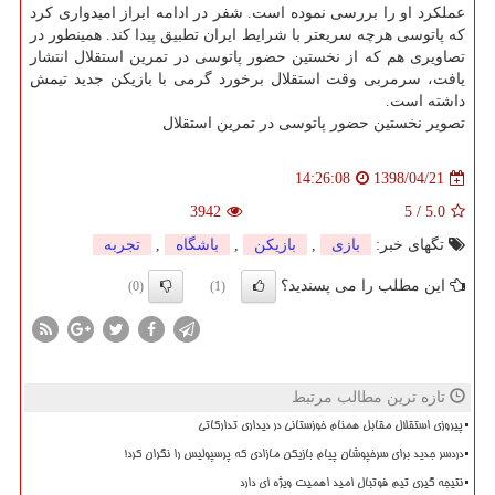
عملكرد او را بررسی نموده است. شفر در ادامه ابراز امیدواری كرد
كه پاتوسی هرچه سریعتر با شرایط ایران تطبیق پیدا كند. همینطور در
تصاویری هم كه از نخستین حضور پاتوسی در تمرین استقلال انتشار
یافت، سرمربی وقت استقلال برخورد گرمی با بازیكن جدید تیمش
داشته است.
تصویر نخستین حضور پاتوسی در تمرین استقلال
1398/04/21
14:26:08
3942
5
/
5.0
تگهای خبر:
بازی
,
بازیكن
,
باشگاه
,
تجربه
این مطلب را می پسندید؟
(0)
(1)
تازه ترین مطالب مرتبط
پیروزی استقلال مقابل همنام خوزستانی در دیداری تدارکاتی
دردسر جدید برای سرخپوشان پیام بازیکن مازادی که پرسپولیس را نگران کرد!
نتیجه گیری تیم فوتبال امید اهمیت ویژه ای دارد