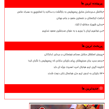
پربیننده ترین ها
واکنش مدیرعامل سابق پرسپولیس به بازگشت و مذاکره با اسکوچیچ به همراه عکس
باخت ازبکستان در نخستین حضور در جام جهانی
جدایی شهریار مغانلو از کلباء
می خواهیم ایران را ببریم و به عنوان صدرنشین صعود نماییم
پربحث ترین ها
پیروزی استقلال مقابل همنام خوزستانی در دیداری تدارکاتی
دردسر جدید برای سرخپوشان پیام بازیکن مازادی که پرسپولیس را نگران کرد!
نتیجه گیری تیم فوتبال امید اهمیت ویژه ای دارد
۲۴ بازیکن به اردوی تیم ملی فوتسال زنان دعوت شدند
جدیدترین ها