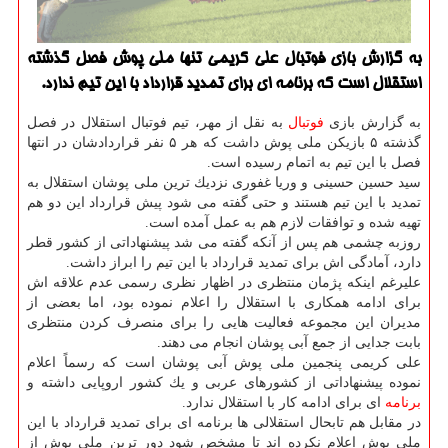
به گزارش بازی فوتبال علی كریمی تنها ملی پوش فصل گذشته
استقلال است كه برنامه ای برای تمدید قرارداد با این تیم ندارد.
به گزارش بازی
فوتبال
به نقل از مهر، تیم فوتبال استقلال در فصل
گذشته ۵ بازیكن ملی پوش داشت كه هر ۵ نفر قراردادشان در انتها
فصل با این تیم به اتمام رسیده است.
سید حسین حسینی و وریا غفوری نزدیك ترین ملی پوشان استقلال به
تمدید با این تیم هستند و حتی گفته می شود پیش قرارداد این دو هم
تهیه شده و توافقات لازم هم به عمل آمده است.
روزبه چشمی هم پس از آنكه گفته می شد پیشنهاداتی از كشور قطر
دارد، آمادگی اش برای تمدید قرارداد با این تیم را ابراز داشت.
علیرغم اینكه پژمان منتظری در اظهار نظری رسمی عدم علاقه اش
برای ادامه همكاری با استقلال را اعلام نموده بود، اما بعضی از
مدیران این مجموعه فعالیت هایی را برای منصرف كردن منتظری
بابت جدایی از جمع آبی پوشان انجام می دهند.
علی كریمی پنجمین ملی پوش آبی پوشان است كه رسماً اعلام
نموده پیشنهاداتی از كشورهای عربی و یك كشور اروپایی داشته و
برنامه
ای برای ادامه كار با استقلال ندارد.
در مقابل هم تابحال استقلالی ها برنامه ای برای تمدید قرارداد با این
ملی پوش اعلام نكرده اند تا مشخص شود دور ترین ملی پوش از