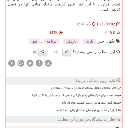
تمدید قرارداد با این تیم، علی كریمی هافبك میانی آنها در فصل
گذشته است.
1398/04/02
13:48:23
4435
5
/
5.0
تگهای خبر:
بازی
,
بازیكن
,
برنامه
,
تیم
این مطلب را می پسندید؟
(0)
(1)
تازه ترین مطالب مرتبط
پیروزی استقلال مقابل همنام خوزستانی در دیداری تدارکاتی
دردسر جدید برای سرخپوشان پیام بازیکن مازادی که پرسپولیس را نگران کرد!
نتیجه گیری تیم فوتبال امید اهمیت ویژه ای دارد
۲۴ بازیکن به اردوی تیم ملی فوتسال زنان دعوت شدند
نظرات بینندگان در مورد این مطلب