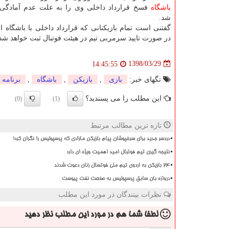
باشگاه
فسخ قرارداد داخلی وی را به علت عدم آمادگی 
شد.
گفتنی است تمام بازیكنانی كه قرارداد داخلی با باشگاه ام
در صورت تایید سرمربی تیم در هیئت فوتبال ثبت خواهد شد
1398/03/29
14:45:55
تگهای خبر:
بازی
,
بازیكن
,
باشگاه
,
برنامه
این مطلب را می پسندید؟
(0)
(1)
تازه ترین مطالب مرتبط
دردسر جدید برای سرخپوشان پیام بازیکن مازادی که پرسپولیس را نگران کرد!
نتیجه گیری تیم فوتبال امید اهمیت ویژه ای دارد
۲۴ بازیکن به اردوی تیم ملی فوتسال زنان دعوت شدند
دروازه بان سابق پرسپولیس به صنعت نفت پیوست
نظرات بینندگان در مورد این مطلب
لطفا شما هم
در مورد این مطلب
نظر دهید