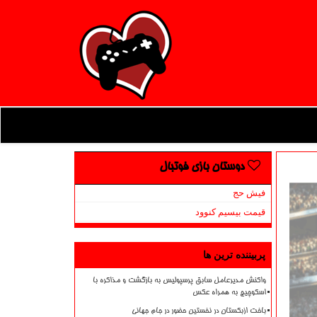
دوستان بازی فوتبال
فیش حج
قیمت بیسیم کنوود
پربیننده ترین ها
واکنش مدیرعامل سابق پرسپولیس به بازگشت و مذاکره با
اسکوچیچ به همراه عکس
باخت ازبکستان در نخستین حضور در جام جهانی