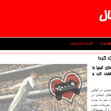
ال
رپورتاژ
درباره بازی فوتبال
ت كرد!
ی تبریز با
لفت كرد و
توس در اولین
ای ایشان در
تیم به مدت
 تمرینات تیمی
و از مسئولان