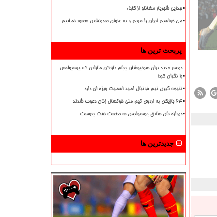
جدایی شهریار مغانلو از کلباء
می خواهیم ایران را ببریم و به عنوان صدرنشین صعود نماییم
پربحث ترین ها
دردسر جدید برای سرخپوشان پیام بازیکن مازادی که پرسپولیس
را نگران کرد!
نتیجه گیری تیم فوتبال امید اهمیت ویژه ای دارد
۲۴ بازیکن به اردوی تیم ملی فوتسال زنان دعوت شدند
دروازه بان سابق پرسپولیس به صنعت نفت پیوست
جدیدترین ها