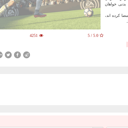
بدنی خواهان
ضا كرده اند،
.
4251
5
/
5.0