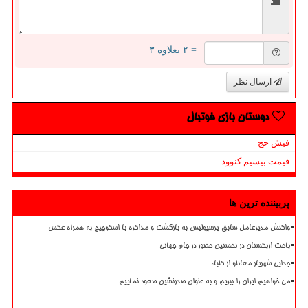
= ۲ بعلاوه ۳
ارسال نظر
دوستان بازی فوتبال
فیش حج
قیمت بیسیم کنوود
پربیننده ترین ها
واکنش مدیرعامل سابق پرسپولیس به بازگشت و مذاکره با اسکوچیچ به همراه عکس
باخت ازبکستان در نخستین حضور در جام جهانی
جدایی شهریار مغانلو از کلباء
می خواهیم ایران را ببریم و به عنوان صدرنشین صعود نماییم