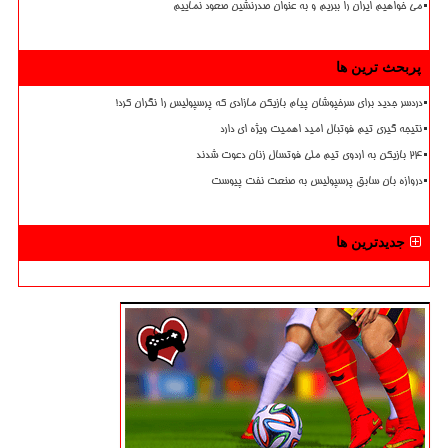
می خواهیم ایران را ببریم و به عنوان صدرنشین صعود نماییم
پربحث ترین ها
دردسر جدید برای سرخپوشان پیام بازیکن مازادی که پرسپولیس را نگران کرد!
نتیجه گیری تیم فوتبال امید اهمیت ویژه ای دارد
۲۴ بازیکن به اردوی تیم ملی فوتسال زنان دعوت شدند
دروازه بان سابق پرسپولیس به صنعت نفت پیوست
جدیدترین ها