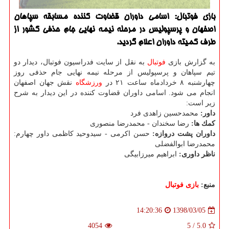
بازی فوتبال: اسامی داوران قضاوت كننده مسابقه سپاهان
اصفهان و پرسپولیس در مرحله نیمه نهایی جام حذفی كشور از
طرف كمیته داوران اعلام گردید.
به گزارش بازی
فوتبال
به نقل از سایت فدراسیون فوتبال، دیدار دو
تیم سپاهان و پرسپولیس از مرحله نیمه نهایی جام حذفی روز
چهارشنبه ۸ خردادماه ساعت ۲۱ در
ورزشگاه
نقش جهان اصفهان
انجام می شود. اسامی داوران قضاوت كننده در این دیدار به شرح
زیر است:
داور:
محمدحسین زاهدی فرد
كمك ها:
رضا سخندان - محمدرضا منصوری
داوران پشت دروازه:
حسن اكرمی - سیدوحید كاظمی داور چهارم:
محمدرضا ابوالفضلی
ناظر داوری:
ابراهیم میرزابیگی
منبع:
بازی فوتبال
1398/03/05
14:20:36
4054
5
/
5.0