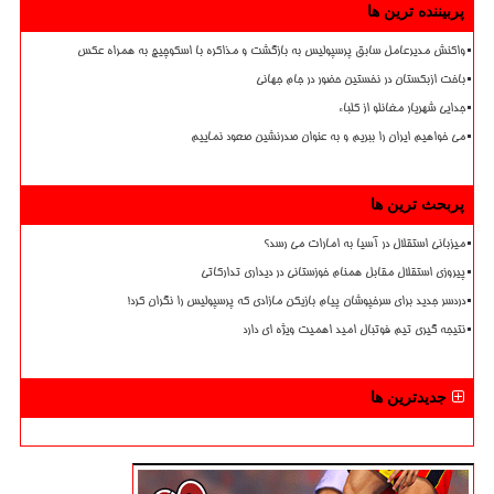
پربیننده ترین ها
واکنش مدیرعامل سابق پرسپولیس به بازگشت و مذاکره با اسکوچیچ به همراه عکس
باخت ازبکستان در نخستین حضور در جام جهانی
جدایی شهریار مغانلو از کلباء
می خواهیم ایران را ببریم و به عنوان صدرنشین صعود نماییم
پربحث ترین ها
میزبانی استقلال در آسیا به امارات می رسد؟
پیروزی استقلال مقابل همنام خوزستانی در دیداری تدارکاتی
دردسر جدید برای سرخپوشان پیام بازیکن مازادی که پرسپولیس را نگران کرد!
نتیجه گیری تیم فوتبال امید اهمیت ویژه ای دارد
جدیدترین ها