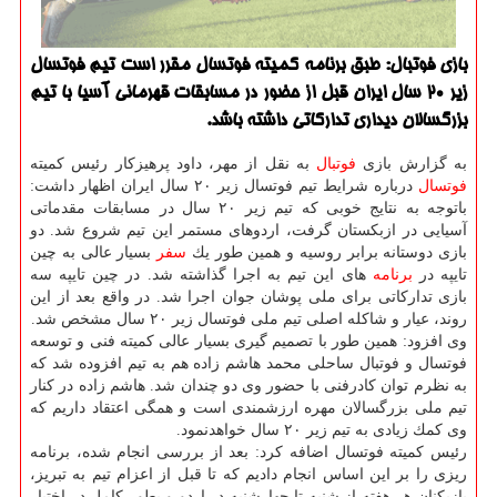
بازی فوتبال: طبق برنامه كمیته فوتسال مقرر است تیم فوتسال
زیر 20 سال ایران قبل از حضور در مسابقات قهرمانی آسیا با تیم
بزرگسالان دیداری تداركاتی داشته باشد.
به گزارش بازی
فوتبال
به نقل از مهر، داود پرهیزكار رئیس كمیته
فوتسال
درباره شرایط تیم فوتسال زیر ۲۰ سال ایران اظهار داشت:
باتوجه به نتایج خوبی كه تیم زیر ۲۰ سال در مسابقات مقدماتی
آسیایی در ازبكستان گرفت، اردوهای مستمر این تیم شروع شد. دو
بازی دوستانه برابر روسیه و همین طور یك
سفر
بسیار عالی به چین
تایپه در
برنامه
های این تیم به اجرا گذاشته شد. در چین تایپه سه
بازی تداركاتی برای ملی پوشان جوان اجرا شد. در واقع بعد از این
روند، عیار و شاكله اصلی تیم ملی فوتسال زیر ۲۰ سال مشخص شد.
وی افزود: همین طور با تصمیم گیری بسیار عالی كمیته فنی و توسعه
فوتسال و فوتبال ساحلی محمد هاشم زاده هم به تیم افزوده شد كه
به نظرم توان كادرفنی با حضور وی دو چندان شد. هاشم زاده در كنار
تیم ملی بزرگسالان مهره ارزشمندی است و همگی اعتقاد داریم كه
وی كمك زیادی به تیم زیر ۲۰ سال خواهدنمود.
رئیس كمیته فوتسال اضافه كرد: بعد از بررسی انجام شده، برنامه
ریزی را بر این اساس انجام دادیم كه تا قبل از اعزام تیم به تبریز،
بازیكنان هر هفته از شنبه تا چهارشنبه در اردو و بطور كامل در اختیار