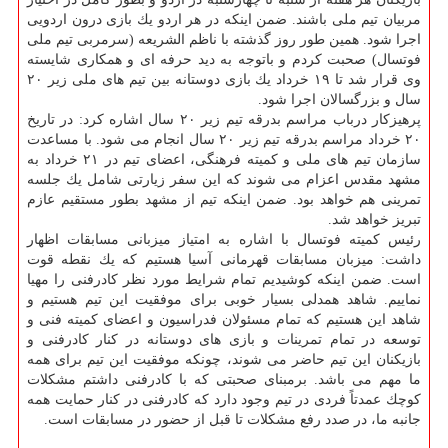
مربیان تیم ملی باشند. ضمن اینكه در هر اردو یك بازی درون اردویی
اجرا شود. همین طور روز گذشته با ناظم الشریعه (سرمربی تیم ملی
فوتسال) صحبت كردم و باتوجه به دید حرفه ای و همكاری شایسته
وی قرار شد تا ۱۹ خرداد یك بازی دوستانه بین تیم های ملی زیر ۲۰
سال و بزرگسالان اجرا شود.
پرهیزكار درباب مراسم بدرقه تیم زیر ۲۰ سال اشاره كرد: در تاریخ
۲۰ خرداد مراسم بدرقه تیم زیر ۲۰ سال انجام می شود. با مساعدت
سازمان تیم های ملی و كمیته فرهنگی، اعضای تیم در ۲۱ خرداد به
مشهد مقدس اعزام می شوند كه این سفر زیارتی شامل یك جلسه
تمرینی هم خواهد بود. ضمن اینكه تیم از مشهد بطور مستقیم عازم
تبریز خواهد شد.
رئیس كمیته فوتسال با اشاره به امتیاز میزبانی مسابقات اظهار
داشت: میزبان مسابقات قهرمانی آسیا هستیم كه یك نقطه قوت
است. ضمن اینكه كوشیدیم تمام شرایط مورد نظر كادرفنی را مهیا
نماییم. شاهد همدلی بسیار خوبی برای موفقیت این تیم هستیم و
شاهد این هستیم كه تمام مسئولان فدراسیون و اعضای كمیته فنی و
توسعه در تمام تمرینات و بازی های دوستانه در كنار كادرفنی و
بازیكنان این تیم حاضر می شوند، چونكه موفقیت این تیم برای همه
ما مهم می باشد. برمبنای صحبتی كه با كادرفنی داشتم مشكلات
كوچك عمدتاً فردی در تیم وجود دارد كه كادرفنی در كنار حمایت همه
جانبه ما، در صدد رفع مشكلات تا قبل از حضور در مسابقات است.