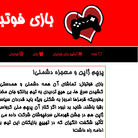
بازی فوتب
خانه
آرشیو بازی فوتبال
بازی
فوتبال
پرچم ژاپن و معجزه دشمنی!
بازی فوتبال: تماشای آن همه دشمنی و همدستی ب
كشیدن سرخ ها، بی هیچ تردیدی به تیم برانكو جان مض
بطوریكه قرمزها امروز به شكلی ویژه باید قدردان سی
رقبا باشند. شاید بد نبود اگر كنار آن پرچم ملی كروا
ژا
تأثیر شگفت انگیزی كه در تهییج بازیكنان این تیم ب
ادامه راه داشت!