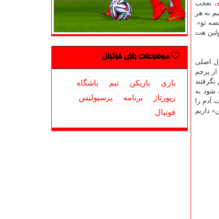
، تعجب
م به هر
صه تو».
ولین هت
موضوعات بازی فوتبال
رل اصلی
 از پرچم
 نگرفتند
بازی
بازیكن
تیم
باشگاه
 شود به
رپورتاژ
برنامه
پرسپولیس
 آدم را
» داریم
فوتبال