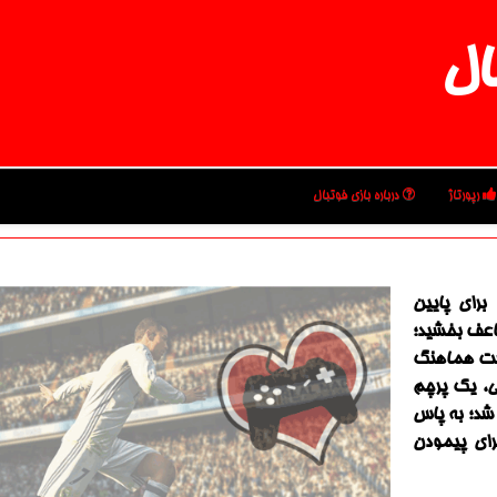
ال
رپورتاژ
درباره بازی فوتبال
رای پایین
اعف بخشید؛
است هماهنگ
سی، یك پرچم
پن هم در جشن قهرمانی سرخپوشان شركت داده می‎ شد؛ به پاس
رای پیمودن