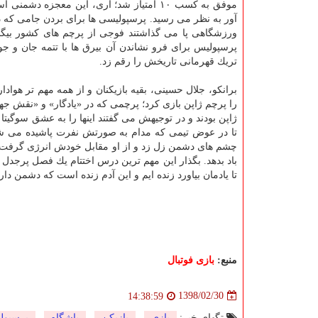
موفق به كسب ۱۰ امتیاز شد؛ آری، این معجزه دشمنی است! این همه شوق و عطش پس از بزرگترین حسرت بین المللی تاریخ
آور به نظر می رسید. پرسپولیسی ها برای بردن جامی كه دو
ورزشگاهی پا می گذاشتند فوجی از پرچم های كشور بیگانه
پرسپولیس برای فرو نشاندن آن بیرق ها با تتمه جان و جو
تریك قهرمانی تاریخش را رقم زد.
برانكو، جلال حسینی، بقیه بازیكنان و از همه مهم تر هواد
را پرچم ژاپن بازی كرد؛ پرچمی كه در «یادگار» و «نقش جهان
ژاپن بودند و در توجیهش می گفتند اینها را به عشق سوگیتا ب
تا در عوض تیمی كه مدام به صورتش نفرت پاشیده می ش
چشم های دشمن زل زد و از او مقابل خودش انرژی گرفت. خ
باد بدهد. بگذار این مهم ترین درس اختتام یك فصل پرجدل د
تا یادمان بیاورد زنده ایم و این آدم زنده است كه دشمن د
منبع:
بازی فوتبال
1398/02/30
14:38:59
تگهای خبر:
بازی
,
بازیكن
,
باشگاه
,
پرسپول