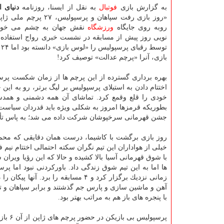
به گزارش بازی
فوتبال
به نقل از ایسنا، روزنامه
دنیای ا
«روز بازی رفت سپاهان و پرسپولیس،
روبه روی جایگاه
ورزشگاه
نقش جهان به چشم می خورد.
نویی روز پیش از مسابقه در نشست خبری رواج استفاده ا
تو
بازی، آنرا «پرچم عدالت» توصیف كرد!
بهره برداری گسترده از این پرچم ها از زمان شكست پرسپو
اختتام دادن به استیلای پرسپولیس بر لیگ برتر، رو به ای
خودی را قلع وقمع كرد. تماشای آن همه دشمنی و همدست
بطوریكه قرمزها امروز به شكلی ویژه باید قدردان سیاست ه
جشن قهرمانی سرخپوشان شركت داده می‎ شد؛ به پاس تأثیر شگفت انگیزی كه در تهییج بازیكنان این تیم برای پیمودن ادامه راه داشت!
روز بازی برگشت با كاشیما، درست همان دقایقی كه محمد ا
خیلی از هواداران این تیم نگران سكته احتمالی اختتام نیم
با شوق قهرمانی آسیا بالا كشیده و حالا كه این رؤیا ویران
زمانی نزدیك برگزار كرد و ۴ مسابقه ر
آهن و ماشین سازی و پارس جم گذشتند و برابر سپاهان و ت
با پنجره های باز هم به مراتب بهتر بود.