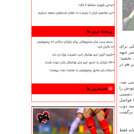
جدایی شهریار مغانلو از کلباء
می خواهیم ایران را ببریم و به عنوان صدرنشین صعود نماییم
پربحث ترین ها
دردسر جدید برای سرخپوشان پیام بازیکن مازادی که پرسپولیس
لی برای
را نگران کرد!
تر جبهه
نتیجه گیری تیم فوتبال امید اهمیت ویژه ای دارد
 بخشید؛
۲۴ بازیکن به اردوی تیم ملی فوتسال زنان دعوت شدند
ن هم در
دروازه بان سابق پرسپولیس به صنعت نفت پیوست
 می شد،
خودش را
جدیدترین ها
د. دشمنی
و پیش از باز شدن پنجره اش، ۶ بازی دشوار با فواصل
از سد ذوب
ر برگشت
 نیم فصل دوم با همه نفرات جدیدش از ۶ مسابقه مشابه فقط