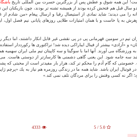
باشگاه
 سال قبل هم فتحش كرده بودند از همیشه تشنه تر بودند، چون بازیكنان این تی
 را می دیدند؛ شاید نمادی از استیصال رقبا و ارسال پیغام «من شادم از غ
هرش به پا خاست و با همان امتیازات طلایی روزهای پایانی نیم فصل اول، ا
اران تیم در سومین قهرمانی پی در پی نقشی غیر قابل انكار داشتند، اما دیگر 
» و «آزادی» بیشتر از فینال ایباراكی دیده شد! تراكتوری ها ركورددار استفاده
ه ورزشگاه می آورند. آنها اما با سوگیتا و سه كاپیتان تیم ملی ایران سهمیه هم
د سه جامه شود. این یعنی گاهی دشمنی ها كارسازتر از دوستی هاست. می
صومتی كه گام آدم را محكم تر كند، هزار بار مفیدتر است از محبتی كه پشت
ر فوتبال ایران باشد. شاید همه ما در زندگی روزمره هم نیاز به یك «پرچم ژاپن
ارد؛ اگر نه كسی وقتش را برای مردگان تلف نمی كند.»
4333
5
/
5.0
یس