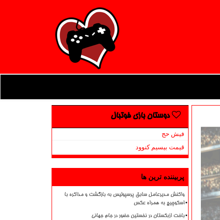
دوستان بازی فوتبال
فیش حج
قیمت بیسیم کنوود
پربیننده ترین ها
واکنش مدیرعامل سابق پرسپولیس به بازگشت و مذاکره با
اسکوچیچ به همراه عکس
باخت ازبکستان در نخستین حضور در جام جهانی