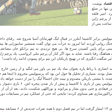
قتصاد
نوشت:
 ۲۷ پرچم ملی ژاپن تنها در ضلع
 امیر قلعه
ز پرچم ژاپن
سط رقبای پرسپولیس را «لوس بازی» دانسته بود اما ۲۴ ساعت پس از
لیس برابر كاشیما آنتلرز در فینال لیگ قهرمانان آسیا شروع شد. رقبای داخ
ن جنگ روانی آوردند اما امروز به جرأت می توان گفت شمشیر سامورایی ها بیش
ی برای پایین كشیدن سرخ ها، بی هیچ تردیدی به تیم برانكو جان مضاعف
ماهنگ رقبا باشند. شاید بد نبود اگر كنار آن پرچم ملی كرواسی، یك پرچم ژاپ
نصاری با رباط پاره بعنوان نماد یك تیم بی یاور می لنگید و از زمین خارج
 فصل بودند. بسیاری از تحلیل ها حول این بود كه پرسپولیس محروم تا اینجا هم 
 شده، با مشتی بازیكن مصدوم و نیمه جان احتمالاً لیگ را نیز از دست خواهد دا
ها اما به این تیم شوق زندگی داد. باوركردنی نبود اما پرسپولیس پس از بازی با كاشیما 
ا برد. آنها پیكان را در فیفادی و حتی بدون بشار و بیرانوند و نوراللهی شكست دادند، بعد از آن 
راكتورسازی هم مساوی كردند؛ نتایجی كه حتی از عملكرد تیم در مسابقات دو
پرسپولیس بی بازیكن در حضور پرچم های ژاپن از آن ۶ بازی ۱۴ امتیاز گرفت اما در