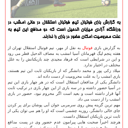
به گزارش بازی فوتبال تیم فوتبال استقلال در حالی امشب در
ورزشگاه آزادی میزبان الدحیل است كه دو مدافع این تیم به
علت محرومیت امكان حضور در بازی را ندارند.
به گزارش بازی
فوتبال
به نقل از مهر، تیم فوتبال استقلال تهران از
هفته پنجم لیگ قهرمانان آسیا امشب به مصاف الدحیل قطر می رود
و این در شرایطی است كه فرهاد مجیدی چند بازیكنانش را به علل
مختلف در اختیار ندارد.
میلاد زكی پور و محمد دانشگر كه از بازیكنان ثابت این تیم هستند،
بازی امشب را به علت محرومیت از دست داده اند.
دانشگر یكی از مدافعان استقلال است كه در هر چهار بازی این تیم
در آسیا حضور داشته و در سه بازی از این چهار بازی در تركیب ثابت
آنها قرار داشته است و بعید است اگر محروم نبود، حضور در بازی
امشب را از دست می داد.
مهم ترین گزینه پیش روی سرمربی جوان آبی پوشان برای پر كردن
جای خالی دانشگر، روزبه چشمی است كه او را هم می توان یكی از
ثابت ترین بازیكنان استقلال دانست.
هرچند اخیراً صحبت هایی پیرامون عدم حضور وی در پست مدافع
میانی مطرح شده بود، اما به نظر می آید نزدیك ترین گزینه به حضور