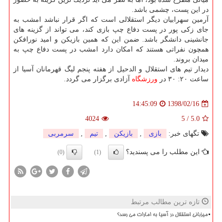
در این پست، چشمی باشد.
آرمین سهرابیان دیگر استقلالی است كه اگر قرار نباشد امشب به
جای زكی پور در پست دفاع چپ بازی كند، می تواند از گزینه های
جانشینی دانشگر باشد. ضمن این كه همین بازیكن و امید نورافكن
همچون نفراتی هستند كه امكان دارد امشب در پست دفاع چپ به
میدان بروند.
دیدار تیم های استقلال و الدحیل از هفته پنجم لیگ قهرمانان آسیا از
ساعت ۲۰: ۳۰ در
ورزشگاه
آزادی برگزار می گردد.
1398/02/16
14:45:09
4024
5
/
5.0
تگهای خبر:
بازی
,
بازیكن
,
تیم
,
سرمربی
این مطلب را می پسندید؟
(0)
(1)
تازه ترین مطالب مرتبط
میزبانی استقلال در آسیا به امارات می رسد؟