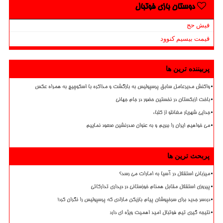
دوستان بازی فوتبال
فیش حج
قیمت بیسیم کنوود
پربیننده ترین ها
واکنش مدیرعامل سابق پرسپولیس به بازگشت و مذاکره با اسکوچیچ به همراه عکس
باخت ازبکستان در نخستین حضور در جام جهانی
جدایی شهریار مغانلو از کلباء
می خواهیم ایران را ببریم و به عنوان صدرنشین صعود نماییم
پربحث ترین ها
میزبانی استقلال در آسیا به امارات می رسد؟
پیروزی استقلال مقابل همنام خوزستانی در دیداری تدارکاتی
دردسر جدید برای سرخپوشان پیام بازیکن مازادی که پرسپولیس را نگران کرد!
نتیجه گیری تیم فوتبال امید اهمیت ویژه ای دارد