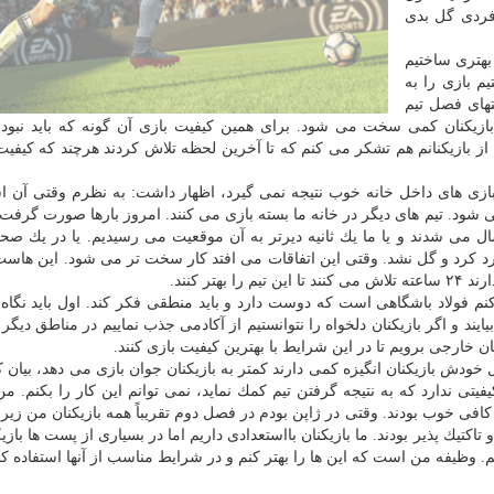
 فردی گل بدی
 بهتری ساختیم
م بازی را به
تهای فصل تیم
زیكنان كمی سخت می شود. برای همین كیفیت بازی آن گونه كه باید نبود.
 از بازیكنانم هم تشكر می كنم كه تا آخرین لحظه تلاش كردند هرچند كه كیفیت 
زی های داخل خانه خوب نتیجه نمی گیرد، اظهار داشت: به نظرم وقتی آن اش
 شود. تیم های دیگر در خانه ما بسته بازی می كنند. امروز بارها صورت گرفت
رسال می شدند و یا ما یك ثانیه دیرتر به آن موقعیت می رسیدیم. یا در یك ص
ورد كرد و گل نشد. وقتی این اتفاقات می افتد كار سخت تر می شود. این هاس
ر كنند.
م فولاد باشگاهی است كه دوست دارد و باید منطقی فكر كند. اول باید نگاه ن
بیایند و اگر بازیكنان دلخواه را نتوانستیم از آكادمی جذب نماییم در مناطق دیگر 
ان خارجی برویم تا در این شرایط با بهترین كیفیت بازی كنند.
ودش بازیكنان انگیزه كمی دارند كمتر به بازیكنان جوان بازی می دهد، بیان ك
فیتی ندارد كه به نتیجه گرفتن تیم كمك نماید، نمی توانم این كار را بكنم. 
و تاكتیك پذیر بودند. ما بازیكنان بااستعدادی داریم اما در بسیاری از پست ها بازی
 وظیفه من است كه این ها را بهتر كنم و در شرایط مناسب از آنها استفاده كن