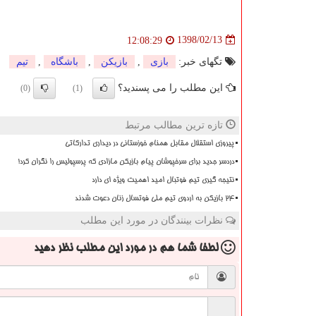
1398/02/13
12:08:29
تگهای خبر:
بازی
,
بازیكن
,
باشگاه
,
تیم
این مطلب را می پسندید؟
(0)
(1)
تازه ترین مطالب مرتبط
پیروزی استقلال مقابل همنام خوزستانی در دیداری تدارکاتی
دردسر جدید برای سرخپوشان پیام بازیکن مازادی که پرسپولیس را نگران کرد!
نتیجه گیری تیم فوتبال امید اهمیت ویژه ای دارد
۲۴ بازیکن به اردوی تیم ملی فوتسال زنان دعوت شدند
نظرات بینندگان در مورد این مطلب
لطفا شما هم
در مورد این مطلب
نظر دهید