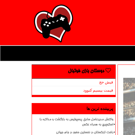
دوستان بازی فوتبال
فیش حج
قیمت بیسیم کنوود
پربیننده ترین ها
واکنش مدیرعامل سابق پرسپولیس به بازگشت و مذاکره با
اسکوچیچ به همراه عکس
باخت ازبکستان در نخستین حضور در جام جهانی