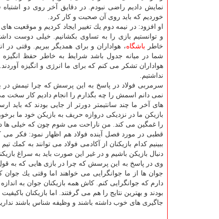
نمایش دادیم راضی نبودم. در دقایق آخر روی دو اشتباه
خوردیم كه باید روی آن صحبت و كار كرد.
او افزود: در نیمه دوم یك تغییر ایجاد كردیم و موقعیت های
و توانستیم بازی را به تساوی بكشانیم. خیلی دوست داشتی
خاطر
باشگاه
، هواداران و برای همدیگر ببریم. وقتی در ان
شما در میانه جدول باشد شرایط به خاطر حفظ انگیزه با
هواداران تشكر می كنم كه برای ما انرژی و انگیزه آوردند.
نداشتیم.
سرمربی فولاد در پاسخ به این پرسش كه چرا تیمش در با
نمی دانم اسمش را چه بگذارم را انجام دادیم كار سخت می
های آخر ما چند سانتیمتر دورتر از جایی بودند كه باید ا
بازیكن ما در نزدیكی دروازه حریف به بازیكن خود ما برخ
را غمگین می كند. من ناراحت می شوم چون كه خیلی ها دارند ۲۴ ساعته تلاش می كنند تا این تیم را بهت
قطبی در مورد فصل آینده فولاد هم اظهار نمود: فكر می كن
ببینیم كدام بازیكنان از آكادمی فولاد می توانند به كمك تیم 
دنبال بازیكن باشیم و در غیر این صورت باید به سراغ بازیكن
وی در پاسخ به این پرسش كه چرا در بازی هایی كه به قول خ
جوان ها از ما جوانگرایی می خواهند اما وقتی یك جوان كی
بودند و بهترین نتایج را هم می گرفتند. اما بازیكنان باكیفیت 
جاگیری های خوب داشته باشند و وظیفه شناس باشند نداریم.