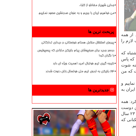
جدایی شهریار مغانلو از کلباء
می خواهیم ایران را ببریم و به عنوان صدرنشین صعود نماییم
پربحث ترین ها
 از همه
لازم را
پیروزی استقلال مقابل همنام خوزستانی در دیداری تدارکاتی
دردسر جدید برای سرخپوشان پیام بازیکن مازادی که پرسپولیس
تباه كه
را نگران کرد!
 كه پاس
نتیجه گیری تیم فوتبال امید اهمیت ویژه ای دارد
حنه شوت
ت كه من
۲۴ بازیکن به اردوی تیم ملی فوتسال زنان دعوت شدند
ماییم و
ایران به
جدیدترین ها
رد: همه
من دوست
دارم كه جوانگرایی كنم. كاش همه بازیكنان جوان به اندازه كافی خوب بودند. وقتی در ژاپن بودم در فصل دوم تقریباً همه بازیكنان من زیر ۲۳ سال
كنانی كه
م.