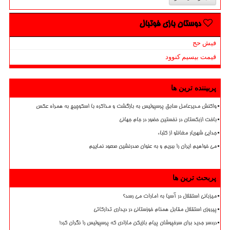
دوستان بازی فوتبال
فیش حج
قیمت بیسیم کنوود
پربیننده ترین ها
واکنش مدیرعامل سابق پرسپولیس به بازگشت و مذاکره با اسکوچیچ به همراه عکس
باخت ازبکستان در نخستین حضور در جام جهانی
جدایی شهریار مغانلو از کلباء
می خواهیم ایران را ببریم و به عنوان صدرنشین صعود نماییم
پربحث ترین ها
میزبانی استقلال در آسیا به امارات می رسد؟
پیروزی استقلال مقابل همنام خوزستانی در دیداری تدارکاتی
دردسر جدید برای سرخپوشان پیام بازیکن مازادی که پرسپولیس را نگران کرد!