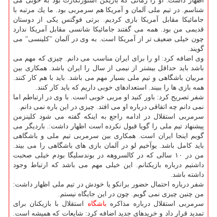
اظهار داشت: او را زمانی كه بازیكن اشتورتگارت بود به خوبی می
شناسم. در تیم ملی آلمان و آمریكا هم سرمربی بود. ما یك مرتبه با
جامائیكا مقابل آمریكا بازی كردیم. برتی فوگتس یكی از دوستان
قدیمی من بود. همه می گفتند جامائیكا شانسی مقابل آمریكا ندارد
چون خیلی ضعیف تر از آمریكا است. به وی در آلمان "كلینسی" می
گویند.
وی اضافه كرد: او را برای ایران مناسب می دانم. چیزی كه مهم می
باشد باید حداقل بیشتر از نیمی از سال را ایران باشد. همكاری بین
مربیان باشگاهی و تیم ملی بسیار مهم می باشد. باید با هم كار كنند.
همه بازی ها را ببیند. استعدادهای خوبی داریم كه باید كار كنند.
شفر تصریح كرد: باور كنید او مربی خوبی است. با وی در ارتباطم اما
نمی دانم چه اتفاقی درباره او می افتد. چیزی در این باره نمی دانم.
سرمربی استقلال در ادامه راجع به اینكه گفته می شود كلینزمن
پیشنهاد تیم ملی را گویا قبول نكرده است اظهار داشت:. باردیگر می
گویم اینجا ایران است. همكاری بین سرمربی تیم ملی و باشگاهی
باید كامل باشد. یوآخیم لو در آلمان بازی های باشگاهی را می بیند.
من در ۱۰ سالی كه در كالسروهه در بوندسلیگا بودم خیلی صحبت
داشتیم درباره بازیكنانم. این خیلی مهم می باشد كه ارتباط وجود
داشته باشد.
شفر درباره احتمال حضور برانكو یا خودش در تیم ملی اظهار داشت:
من چنین چیزی نمی گویم. چون در این جایگاه نیستم.
سرمربی استقلال درباره مذاكره
باشگاه
استقلال با بازیكنان برای
تمدید قرار داد و خریدهای جدید اضافه كرد: شایعات كه همیشه است.