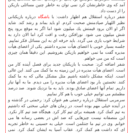
آمد كه وی خاطرنشان كرد نمی توان به خاطر چنین مسائلی بازیكن
را از دست داد.
شفر درباره استقلال هم اظهار داشت: با
باشگاه
درباره بازیكنانی
نظیر اللهیار صیادمنش صحبت كردم. او باید بماند و رشد كند. شاید
اگر او الان برود قیمتش یك میلیون شود اما اگر به موقع برود پنج
شش میلیون می شود. نورافكن رفت و افت كرد اما الان دارد به
شرایط خوب بازی می گردد. باید حرفه ای به این مسائل فكر نماییم.
جلسه بسیار خوبی با اعضای هیأت مدیره داشتم. یكی از اعضای هیأت
مدیره گفت ما نمی خواهیم بازیكن بفروشیم. این دقیقاً همان چیزی
است كه من می خواهم.
شفر اضافه كرد: صحبت با بازیكنان جدید برای فصل آینده كار من
است. اعضای هیأت مدیره در این زمینه به ما كمك می كنند. این عالی
است. اینكه مشكل داشته باشیم مثل مشكل مالی كه به ما كمك
كنند. نخستین بار بود اعضای هیأت مدیره را می دیدم. ما به آنها نیاز
داریم. تمام آنها اعضای صادق بودند. باید به ما نزدیك شوند. صد درصد
مطمئنم می توانیم خیلی خوب با هم كار نماییم.
سرمربی استقلال درباره رحمتی هم عنوان كرد: رحمتی در گذشته و
در آینده خیلی مهم بوده است. در زمان های خیلی سختی كه داشتیم
به تیم كمك كرد. همیشه برای تیم كار كرد. هیچگاه ضد تیم كار نكرد.
این منصفانه نیست چیزهایی كه ضد اش در بعضی رسانه ها می
خوانم. وی در تیم ما جنتلمن است. خیلی به حسینی به خاطر تجربه
ای كه داشت هم كمك كرد. عقاب آسیا به ایشان كمك كرد. نمی