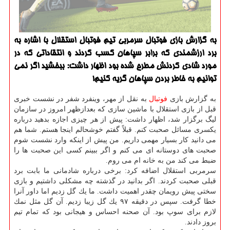
به گزارش بازی فوتبال سرمربی تیم فوتبال استقلال با اشاره به
برد ارزشمندی كه برابر سپاهان كسب كردند و انتقاداتی كه در
مورد شادی كردنش مطرح شده بود اظهار داشت: ببخشید اگر نمی
توانیم به خاطر بردن سپاهان گریه كنیم!
به گزارش بازی
فوتبال
به نقل از مهر، وینفرد شفر در نشست خبری
قبل از بازی استقلال با ماشین سازی كه بعدازظهر امروز در سازمان
لیگ برگزار شد، اظهار داشت: پیش از هر چیزی اجازه بدهید درباره
یكسری مسائل صحبت كنم. قبلاً گفتم خوشحالم اینجا هستم. شما هم
می دانید كار بسیار مهمی داریم. من پیش از اینكه وارد نشست شوم
صحبت های دوستانه ای می كنم و اگر ببینم كسی این صحبت ها را
ضبط می كند من به خانه ام می روم.
سرمربی استقلال اضافه كرد: برخی درباره شادمانی ما بابت برد
قبلی صحبت كردند. اگر بدانید در گذشته چه مشكلی داشتیم و بازی
سختی پیش رویمان چقدر اهمیت داشت. ما یك گل زدیم اما داور آنرا
خطا گرفت. سپس در دقیقه ۹۷ یك گل زیبا زدیم. آن گل مثل نمك
لازم برای سوپ بود. آن صحنه احساس و هیجانی بود كه تمام تیم
بروز دادند.