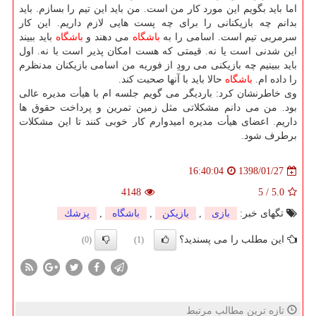
اما باید بگویم این مورد كار من است. من باید این تیم را بسازم. باید
بدانم چه بازیكنانی را برای چه پست هایی لازم داریم. این كار
سرمربی تیم است. اسامی را به
باشگاه
می دهند و
باشگاه
باید ببیند
این شدنی است یا نه. قیمتی كه هست امكان پذیر است با نه. اول
باید ببینیم چه بازیكنی می رودِ از فوریه من اسامی بازیكنان مدنظرم
را داده ام.
باشگاه
حالا باید با آنها صحبت كند.
وی خاطرنشان كرد: باردیگر می گویم جلسه ام با هیأت مدیره عالی
بود. من می دانم مشكلاتی مثل زمین تمرین و پرداخت حقوق ها
داریم. اعضای هیأت مدیره امیدوارم كار خوبی كنند تا این مشكلات
برطرف شود.
1398/01/27
16:40:04
4148
5
/
5.0
تگهای خبر:
بازی
,
بازیكن
,
باشگاه
,
پزشك
این مطلب را می پسندید؟
(0)
(1)
تازه ترین مطالب مرتبط