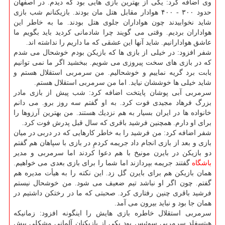
وی اضافه كرد: یكی از بهترین بازی هایی بود كه دیدم. در اصفهان
حدود ۳۰۰ - ۴۰۰ هوادار مقابل هتل مان بودند. بازیكنانم شب بازی
شاید نخوابیدند چون هواداران جلوی هتل بودند. ما به خاطر این
هواداران بردیم. وقتی می گویند چرا شادمانی كردید باید بگویم ما
عاشق هوادارانیم. شاید آنها این عشقی كه ما داریم را نداشته اند.
شفر افزود: در خیلی از بازی ها كه بازیكن بودم خوشحال می شدم
كه در بازی های سخت پیروزی می شویم. ببخشید اگر ما نمی توانیم
بابت برد گریه نماییم و خوشحالیم. من سرمربی استقلال هستم و
شاید خیلی ها خوششان نیاید. اما من سرمربی استقلال هستم.
سرمربی آبی پوشان پایتخت اضافه كرد: شب پیش از بازی مادر
بزرگ فرهاد مجیدی فوت كرد. به او گفتم سه روز برو. می دانم
خانواده ها در ایران بسیار به هم نزدیك هستند. من بهترین آرزوها را
برای او دارم. همچنین فرشید باقری كه سال قبل پدرش فوت كرد.
شفر اضافه كرد: من فرشید را به خاطر كارهایی كه در دربی در میان
بازی و بعد از بازی انجام داد جریمه كردمِ در بازی با سپاهان هم گفتم
دو بازیكن در بایرن مونیخ با هم دعوا كردند اما سرمربی و مدیر
باشگاه
گفتند جریمه بپردازند اما شما را برای بازی بعدی می خواهیم.
همان بازیكن هم برای بایرن گل زد. این نكته را به هیأت مدیره هم
گفتم. چون اگر او نباشد تیم ضعیف می شود. من خوشحال نیستم
فرشید باقری چنین رفتاری كرد. صحبتی كه ما در رختكن داشتیم در
همان جا بود و نباید بیرون می آمد.
سرمربی استقلال خاطره بازی هایش را اینگونه افزود: زمانیكه
هیتسفلد سرمربی سوئیس بود یكی از بازیكنان آلمانی مشكلی پیش