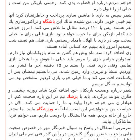
خواهم مردم درباره او قضاوت بدی كنند. رحمتی بازیكن من است و
خیلی او را قبول دارم.
شفر سپس به بازی با ماشین سازی پرداخت و خاطرنشان كرد: آنها
تیم خیلی خوبی دارند. من شنیدم مالك این
باشگاه
و تراكتورسازی یك
نفر هستند. پس با ۱۲۰ درصد مقابل ما تلاش می كنند. امروز خواهم
دید كدام بازیكن برای ما خوب خواهند بود. بازی قبلی برای ما خیلی
سخت بود. در بازی با الهلال بامداد رسیدیم. بازی قبلی هم نصف شب
رسیدیمِ امروز باید ببینیم چه كسانی آماده هستند.
وی اضافه كرد: سه ماه پیش هم گفتن به تمام بازیكنانمان نیاز دارم.
امیدوارم بتوانیم بازی را ببریم. باید خیلی با هوش و با هیجان بازی
نماییم. وقتی بازی قبلی را ببینید در ۱۵ دقیقه آخر ما فشار می
آوردیم. منشأ و تبریزی وارد زمین شدند. می دانستیم تیمشان پس از
یكساعت افت می كند و ما خیلی خوب بازی كردیم. مشخص بود می
توانستیم به گل برسیم.
شفر درباره وضعیت بازیكنان خود اضافه كرد: شاید روزبه چشمی و
طارق بتوانند برگردند. باید با
پزشك
تیم در این باره صحبت كنم. از
هواداران می خواهم فردا بیایند و ما را حمایت می كنند. الان در
خواست من و خواهشم این است لطفاً به
ورزشگاه
بیایید. ما بیشتر
خارج از خانه بردیم. همه ما استقلال را دوست داریم. می خواهم فردا
تماشاگران بیایند.
سرمربی استقلال در پاسخ به سوال خبرنگار مهر در خصوص صحبت
هایی راجع به حضور یورگن كلینزمن در رأس كادر فنی تیم ملی ایران