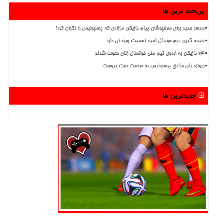
پربحث ترین ها
دردسر جدید برای سرخپوشان پیام بازیکن مازادی که پرسپولیس را نگران کرد!
نتیجه گیری تیم فوتبال امید اهمیت ویژه ای دارد
۲۴ بازیکن به اردوی تیم ملی فوتسال زنان دعوت شدند
دروازه بان سابق پرسپولیس به صنعت نفت پیوست
جدیدترین ها