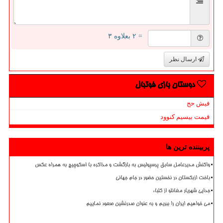
= ۲ بعلاوه ۳
ارسال نظر
دوستان بازی فوتبال
فیش حج
قیمت بیسیم کنوود
پربیننده ترین ها
واکنش مدیرعامل سابق پرسپولیس به بازگشت و مذاکره با اسکوچیچ به همراه عکس
باخت ازبکستان در نخستین حضور در جام جهانی
جدایی شهریار مغانلو از کلباء
می خواهیم ایران را ببریم و به عنوان صدرنشین صعود نماییم